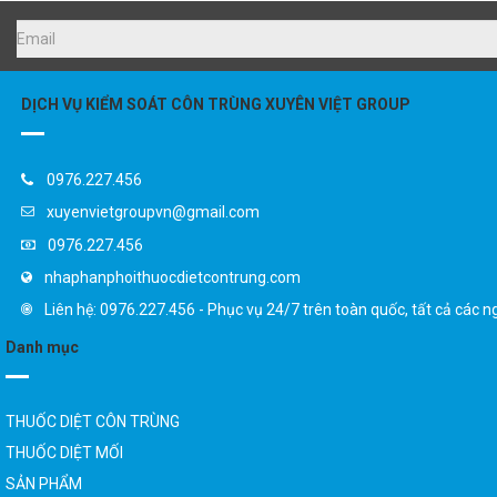
DỊCH VỤ KIỂM SOÁT CÔN TRÙNG XUYÊN VIỆT GROUP
0976.227.456
xuyenvietgroupvn@gmail.com
0976.227.456
nhaphanphoithuocdietcontrung.com
Liên hệ: 0976.227.456 - Phục vụ 24/7 trên toàn quốc, tất cả các n
Danh mục
THUỐC DIỆT CÔN TRÙNG
THUỐC DIỆT MỐI
SẢN PHẨM