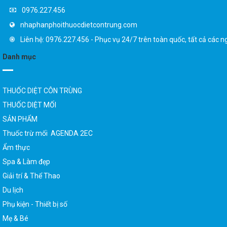
0976.227.456
nhaphanphoithuocdietcontrung.com
Liên hệ: 0976.227.456 - Phục vụ 24/7 trên toàn quốc, tất cả các n
Danh mục
THUỐC DIỆT CÔN TRÙNG
THUỐC DIỆT MỐI
SẢN PHẨM
Thuốc trừ mối AGENDA 2EC
Ẩm thực
Spa & Làm đẹp
Giải trí & Thể Thao
Du lịch
Phụ kiện - Thiết bị số
Mẹ & Bé