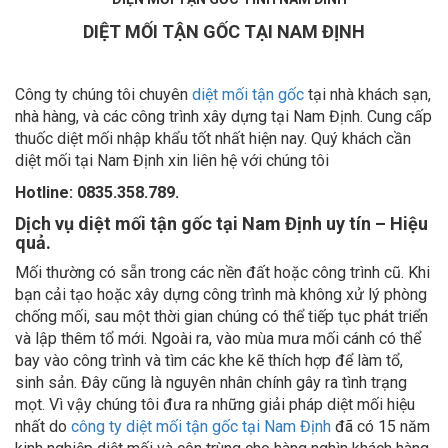
DIỆT MỐI TẬN GỐC TẠI NAM ĐỊNH
Công ty chúng tôi chuyên
diệt mối tận gốc
tại nhà khách sạn,
nhà hàng, và các công trình xây dựng tại Nam Định. Cung cấp
thuốc diệt mối nhập khẩu tốt nhất hiện nay. Quý khách cần
diệt mối tại Nam Định xin liên hệ với chúng tôi
Hotline: 0835.358.789.
Dịch vụ diệt mối tận gốc tại Nam Định uy tín – Hiệu
quả.
Mối thường có sẵn trong các nền đất hoặc công trình cũ. Khi
bạn cải tạo hoặc xây dựng công trình mà không xử lý phòng
chống mối, sau một thời gian chúng có thể tiếp tục phát triển
và lập thêm tổ mới. Ngoài ra, vào mùa mưa mối cánh có thể
bay vào công trình và tìm các khe kẽ thích hợp để làm tổ,
sinh sản. Đây cũng là nguyên nhân chính gây ra tình trạng
mọt. Vì vậy chúng tôi đưa ra những giải pháp diệt mối hiệu
nhất do
công ty diệt mối tận gốc tại Nam Định
đã có 15 năm
kinh nghiệp diệt mối và côn trùng cho hàng nghìn khách hàng