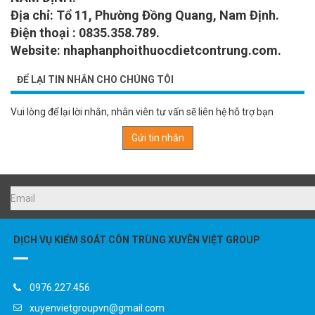
Địa chỉ: Tổ 11, Phường Đồng Quang, Nam Định.
Điện thoại : 0835.358.789.
Website: nhaphanphoithuocdietcontrung.com.
ĐỂ LẠI TIN NHẮN CHO CHÚNG TÔI
Vui lòng để lại lời nhắn, nhân viên tư vấn sẽ liên hệ hỗ trợ bạn
Gửi tin nhắn
DỊCH VỤ KIỂM SOÁT CÔN TRÙNG XUYÊN VIỆT GROUP
0976.227.456
xuyenvietgroupvn@gmail.com