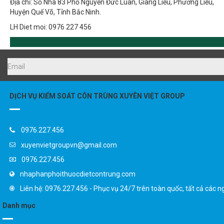
Huyện Quế Võ, Tỉnh Bắc Ninh.
LH Diet moi: 0976 227 456
DỊCH VỤ KIỂM SOÁT CÔN TRÙNG XUYÊN VIỆT GROUP
0976.227.456
xuyenvietgroupvn@gmail.com
0976.227.456
nhaphanphoithuocdietcontrung.com
Liên hệ: 0976.227.456 - Phục vụ 24/7 trên toàn quốc, tất cả các n
Danh mục