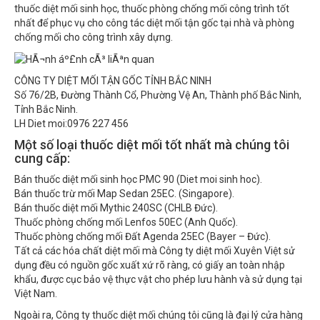
thuốc diệt mối sinh học, thuốc phòng chống mối công trình tốt
nhất để phục vụ cho công tác diệt mối tận gốc tại nhà và phòng
chống mối cho công trình xây dựng.
CÔNG TY DIỆT MỐI TẬN GỐC TỈNH BẮC NINH
Số 76/2B, Đường Thành Cổ, Phường Vệ An, Thành phố Bắc Ninh,
Tỉnh Bắc Ninh.
LH Diet moi:0976 227 456
Một số loại thuốc diệt mối tốt nhất mà chúng tôi
cung cấp:
Bán thuốc diệt mối sinh học PMC 90 (Diet moi sinh hoc).
Bán thuốc trừ mối Map Sedan 25EC. (Singapore).
Bán thuốc diệt mối Mythic 240SC (CHLB Đức).
Thuốc phòng chống mối Lenfos 50EC (Anh Quốc).
Thuốc phòng chống mối Đất Agenda 25EC (Bayer – Đức).
Tất cả các hóa chất diệt mối mà Công ty diệt mối Xuyên Việt sử
dụng đều có nguồn gốc xuất xứ rõ ràng, có giấy an toàn nhập
khẩu, được cục bảo vệ thực vật cho phép lưu hành và sử dụng tại
Việt Nam.
Ngoài ra, Công ty thuốc diệt mối chúng tôi cũng là đại lý cửa hàng