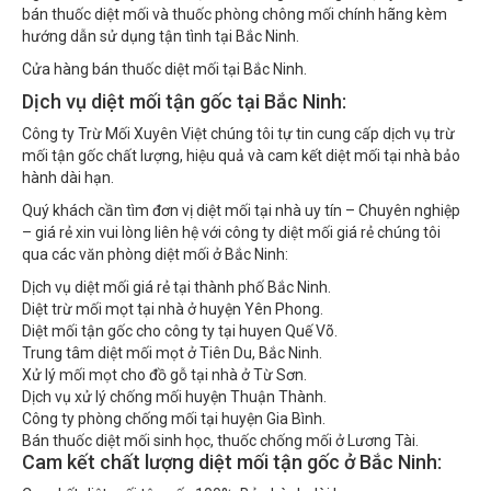
bán thuốc diệt mối và thuốc phòng chông mối chính hãng kèm
hướng dẫn sử dụng tận tình tại Bắc Ninh.
Cửa hàng bán thuốc diệt mối tại Bắc Ninh.
Dịch vụ diệt mối tận gốc tại Bắc Ninh:
Công ty Trừ Mối Xuyên Việt chúng tôi tự tin cung cấp dịch vụ trừ
mối tận gốc chất lượng, hiệu quả và cam kết diệt mối tại nhà bảo
hành dài hạn.
Quý khách cần tìm đơn vị diệt mối tại nhà uy tín – Chuyên nghiệp
– giá rẻ xin vui lòng liên hệ với công ty diệt mối giá rẻ chúng tôi
qua các văn phòng diệt mối ở Bắc Ninh:
Dịch vụ diệt mối giá rẻ tại thành phố Bắc Ninh.
Diệt trừ mối mọt tại nhà ở huyện Yên Phong.
Diệt mối tận gốc cho công ty tại huyen Quế Võ.
Trung tâm diệt mối mọt ở Tiên Du, Bắc Ninh.
Xử lý mối mọt cho đồ gỗ tại nhà ở Từ Sơn.
Dịch vụ xử lý chống mối huyện Thuận Thành.
Công ty phòng chống mối tại huyện Gia Bình.
Bán thuốc diệt mối sinh học, thuốc chống mối ở Lương Tài.
Cam kết chất lượng diệt mối tận gốc ở Bắc Ninh:
Cam kết diệt mối tận gốc 100%. Bảo hành dài hạn.