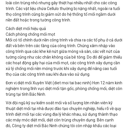
trình. Các vật liệu chứa Cellulo thường bị nặng nhất, ngoài ra tuổi
thọ công trình cũng bị giảm sút do hệ thống tổ mối ngầm dưới
nền đất hoặc trong tường công trình.
Cách diệt mối hiệu quả
Cách phòng chống mối mọt
Mối có tổ chính dưới nền công trình và chia ra các tổ phụ ở cả dưới
đất và bên trên các tầng của công trình. Chúng xâm nhập vào
công trình qua các khe kẽ nứt giữa móng và sàn, các vết nứt của
tường cũng như các chân không của bê tông. Do đó để giảm thiểu
các hoạt động gây hại của mối mọt, các công trình xây dựng cần
xử lý chống mối nền móng trước khi xây dựng để nâng cao tuổi
thọ của các công trình sau khi đưa vào sử dụng.
Đơn vị diệt mối Xuyên Việt (diet moi tai bac ninh) Hơn 12 năm kinh
nghiệm trong lĩnh vực diệt mối tận gốc, phòng chống mối, diệt côn
trùng tại tỉnh Bắc Ninh.
Với đội ngũ kỹ sư kiểm soát mối và số lượng lớn nhân viên kỹ
thuật diệt mối tại nhà được đào tạo chuyên nghiệp, hiểu rõ về quy
trình diệt mối tại các vùng địa lý khác nhau, sử dụng thành thạo
các máy móc diệt mối, diệt côn trùng chuyên dụng. Bên cạnh
đó, Công ty diệt mối Bắc Ninh chúng tôi còn nhập khẩu các loại