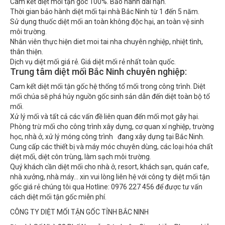
Thời gian bảo hành diệt mối tại nhà Bắc Ninh từ 1 đến 5 năm.
Sử dụng thuốc diệt mối an toàn không độc hại, an toàn vệ sinh
môi trường.
Nhân viên thực hiện diet moi tai nha chuyên nghiệp, nhiệt tình,
thân thiện.
Dịch vụ diệt mối giá rẻ. Giá diệt mối rẻ nhất toàn quốc.
Trung tâm diệt mối Bắc Ninh chuyên nghiệp:
Cam kết diệt mối tận gốc hệ thống tổ mối trong công trình. Diệt
mối chúa sẽ phá hủy nguồn gốc sinh sản dẫn đến diệt toàn bộ tổ
mối.
Xử lý mối và tất cả các vấn đề liên quan đến mối mọt gây hại.
Phòng trừ mối cho công trình xây dựng, cơ quan xí nghiệp, trường
học, nhà ở, xử lý móng công trình đang xây dựng tại Bắc Ninh.
Cung cấp các thiết bị và máy móc chuyên dùng, các loại hóa chất
diệt mối, diệt côn trùng, làm sạch môi trường.
Quý khách cần diệt mối cho nhà ở, resort, khách sạn, quán cafe,
nhà xưởng, nhà máy… xin vui lòng liên hệ với công ty diệt mối tận
gốc giá rẻ chúng tôi qua Hotline: 0976 227 456 để được tư vấn
cách diệt mối tận gốc miễn phí.
CÔNG TY DIỆT MỐI TẬN GỐC TỈNH BẮC NINH
Địa chỉ: Số Nhà 83 Phố Nguyễn Đức Luân, Giang Liễu, Phương Liễu,