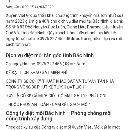
Đăng lúc 14:09:05 14/03/2020
Xuyên Việt Group triển khai chương trình khuyến mãi lớn nhất của
năm 2023 giảm giá 40% cho dịch vụ diệt mối tại Bắc Ninh. địa chỉ:
Số Nhà 83 Phố Nguyễn Đức Luân, Giang Liễu, Phương Liễu, Huyện
Quế Võ, Tỉnh Bắc Ninh. Qúy khách hàng hãy nhanh tay liên hệ
ngay tới số hotline 0976.227.456 để được trải nghiệm dịch vụ một
cách tốt nhất.
Dịch vụ diệt mối tận gốc tỉnh Bắc Ninh
Gọi ngay Hotline: 0976 227 456 ( Kỹ sư: Nam )
ĐỂ ĐẶT LỊCH KHẢO SÁT MIỄN PHÍ.
CÔNG TY SẼ CỬ KỸ THUẬT KHẢO SÁT VÀ TƯ VẤN TẬN NHÀ
TRONG VÒNG 30 PHÚT KỂ TỪ KHI ĐẶT LỊCH
"GỌI LÀ CÓ KỂ CẢ MƯA GIÓ - CÓ MẶT SAU 15 PHÚT GỌI
THUỐC PHUN AN TOÀN - CAM KẾT SẠCH MỐI"
Công ty diệt mối Bắc Ninh – Phòng chống mối
công trình xây dựng.
Theo các kỹ sư của Công ty diệt mối Xuyên Việt , Mối đất là một
loài côn trùng nhỏ nhưng gây thiệt hại nhiều nhất cho các công