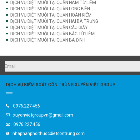
DỊCH VỤ DIỆT MUỖI TẠI QUẬN LONG BIÊN
DỊCH VỤ DIỆT MUỖI TẠI QUẬN HOÀN KIẾM
DỊCH VỤ DIỆT MUỖI TẠI QUẬN HAI BÀ TRƯNG
DỊCH VỤ DIỆT MUỖI TẠI QUẬN CẦU GIẤY
DỊCH VỤ DIỆT MUỖI TẠI QUẬN BẮC TỪ LIÊM
DỊCH VỤ DIỆT MUỖI TẠI QUẬN BA ĐÌNH
DỊCH VỤ KIỂM SOÁT CÔN TRÙNG XUYÊN VIỆT GROUP
0976.227.456
xuyenvietgroupvn@gmail.com
0976.227.456
nhaphanphoithuocdietcontrung.com
Liên hệ: 0976.227.456 - Phục vụ 24/7 trên toàn quốc, tất cả các n