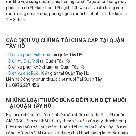
phun mù nhiệt, Đảm bảo diệt sạch 100% muỗi và ấu trùng của
muỗi xung quanh nhà, phòng ngừa muỗi tái phát triển trở lại sau
2 – 3 tháng.
CÁC DỊCH VỤ CHÚNG TÔI CUNG CẤP TẠI QUẬN
TÂY HỒ
-
Dịch vụ phun diệt muỗi
tại Quận Tây Hồ
-
Dịch Vụ Diệt Mối
tại Quận Tây Hồ
- Dịch vụ phun khử khuẩn tại Quận Tây Hồ
-
Dịch vụ diệt Ruồi
, Kiến gián tại Quận Tây Hồ
Liên hệ Công ty phun thuốc diệt muỗi Tại Quận Tây
Hồ
0976.227.456
NHỮNG LOẠI THUỐC DÙNG ĐỂ PHUN DIỆT MUỖI
TẠI QUẬN TÂY HỒ
Ngoài ra chúng tôi còn có nhiều sản phẩm như thuốc diệt muỗi
Alé 10SC, Perme UK50EC tùy theo yêu cầu của quý khách hàng.
Hiện nay toàn bộ sản phẩm thuốc diệt
muỗi
tại Quận Tây Hồ mà
công ty Xuyên Việt Group sử dụng cho khách hàng là thuốc nhập
khẩu đều được bộ y tế cấp phép, kiểm định chước khi sử dụng,