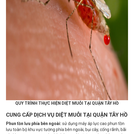
QUY TRÌNH THỰC HIỆN DIỆT MUỖI TẠI QUẬN TÂY HỒ
CUNG CẤP DỊCH VỤ DIỆT MUỖI TẠI QUẬN TÂY HỒ
Phun tồn lưu phía bên ngoài:
sử dụng máy áp lực cao phun tồn
lưu toàn bộ khu vực tường phía bên ngoài, bụi cây, cống rãnh, bãi
rác khu vực xung quanh phía bên ngoài sẽ được phun bàng máy