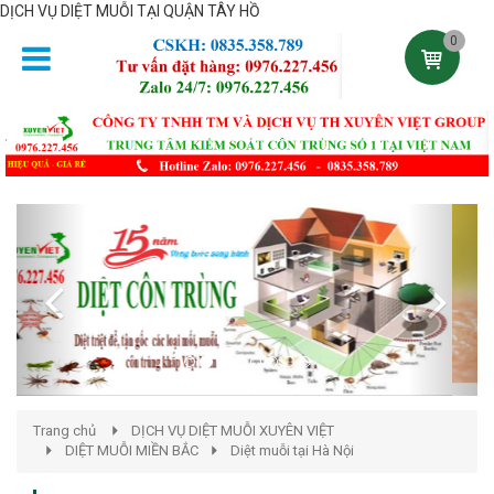
DỊCH VỤ DIỆT MUỖI TẠI QUẬN TÂY HỒ
0
Previous
Next
Trang chủ
DỊCH VỤ DIỆT MUỖI XUYÊN VIỆT
DIỆT MUỖI MIỀN BẮC
Diệt muỗi tại Hà Nội
DỊCH VỤ DIỆT MUỖI TẠI QUẬN TÂY HỒ