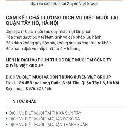
dịch vụ diệt muỗi tại Xuyên Việt Gruop
CAM KẾT CHẤT LƯỢNG DỊCH VỤ DIỆT MUỖI TẠI
QUẬN TÂY HỒ, HÀ NỘI
Diệt sạch 100% muỗi sau duy nhất một lần phun
Hóa chất được bộ y tế kiểm định và cấp phép lưu hành
Bảo đảm không gây độc hại, không ảnh hưởng tới sức khỏe
Bảo hành dịch vụ thấp nhất từ 4 – 6 tháng
LIÊN HỆ DỊCH VỤ PHUN THUỐC DIỆT MUỖI TẠI CÔNG TY
XUYÊN VIỆT GROUP
DỊCH VỤ DIỆT MUỖI VÀ CÔN TRÙNG XUYÊN VIỆT GROUP
Địa chỉ :
Số 458 Lạc Long Quân, Nhật Tân, Quận Tây Hồ, Hà Nội
Điện thoại :
0976.227.456
TIN TỨC KHÁC
DỊCH VỤ DIỆT MUỖI TẠI THỊ XÃ SƠN TÂY
DỊCH VỤ DIỆT MUỖI TẠI QUẬN ĐỐNG ĐA
DỊCH VỤ DIỆT MUỖI TẠI QUẬN THANH XUÂN
DỊCH VỤ DIỆT MUỖI TẠI QUẬN NAM TỪ LIÊM