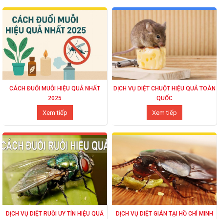
CÁCH ĐUỔI MUỖI HIỆU QUẢ NHẤT
DỊCH VỤ DIỆT CHUỘT HIỆU QUẢ TOÀN
2025
QUỐC
Xem tiếp
Xem tiếp
DỊCH VỤ DIỆT RUỒI UY TÍN HIỆU QUẢ
DỊCH VỤ DIỆT GIÁN TẠI HỒ CHÍ MINH