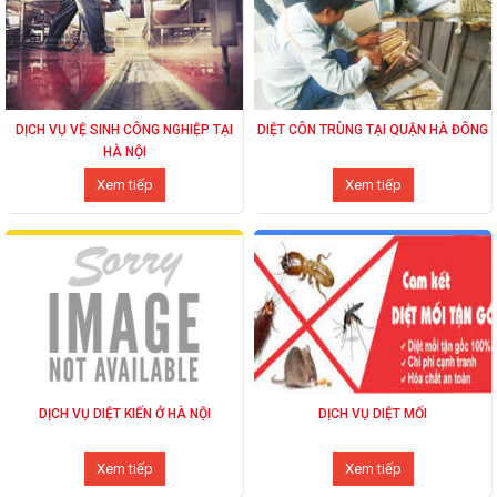
DỊCH VỤ VỆ SINH CÔNG NGHIỆP TẠI
DIỆT CÔN TRÙNG TẠI QUẬN HÀ ĐÔNG
HÀ NỘI
Xem tiếp
Xem tiếp
DỊCH VỤ DIỆT KIẾN Ở HÀ NỘI
DỊCH VỤ DIỆT MỐI
Xem tiếp
Xem tiếp