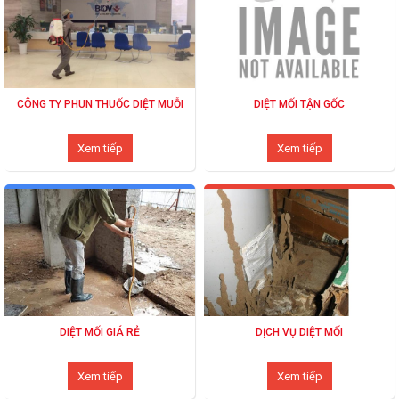
CÔNG TY PHUN THUỐC DIỆT MUỖI
DIỆT MỐI TẬN GỐC
Xem tiếp
Xem tiếp
DIỆT MỐI GIÁ RẺ
DỊCH VỤ DIỆT MỐI
Xem tiếp
Xem tiếp