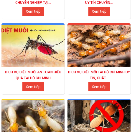
CHUYÊN NGHIỆP TẠI...
UY TÍN CHUYÊN...
Xem tiếp
Xem tiếp
DỊCH VỤ DIỆT MUỖI AN TOÀN HIỆU
DỊCH VỤ DIỆT MỐI TẠI HỒ CHÍ MINH UY
QUẢ TẠI HỒ CHÍ MINH
TÍN, CHẤT...
Xem tiếp
Xem tiếp