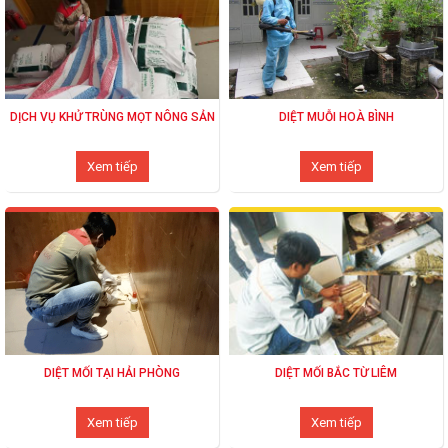
DỊCH VỤ KHỬ TRÙNG MỌT NÔNG SẢN
DIỆT MUỖI HOÀ BÌNH
Xem tiếp
Xem tiếp
DIỆT MỐI TẠI HẢI PHÒNG
DIỆT MỐI BẮC TỪ LIÊM
Xem tiếp
Xem tiếp