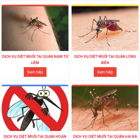
DỊCH VỤ DIỆT MUỖI TẠI QUẬN NAM TỪ
DỊCH VỤ DIỆT MUỖI TẠI QUẬN LONG
LIÊM
BIÊN
Xem tiếp
Xem tiếp
DỊCH VỤ DIỆT MUỖI TẠI QUẬN HOÀN
DỊCH VỤ DIỆT MUỖI TẠI QUẬN HAI BÀ