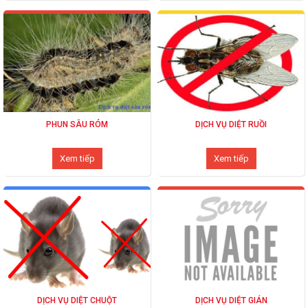
PHUN SÂU RÓM
DỊCH VỤ DIỆT RUỒI
Xem tiếp
Xem tiếp
DỊCH VỤ DIỆT CHUỘT
DỊCH VỤ DIỆT GIÁN