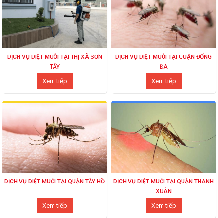
DỊCH VỤ DIỆT MUỖI TẠI THỊ XÃ SƠN
DỊCH VỤ DIỆT MUỖI TẠI QUẬN ĐỐNG
TÂY
ĐA
Xem tiếp
Xem tiếp
DỊCH VỤ DIỆT MUỖI TẠI QUẬN TÂY HỒ
DỊCH VỤ DIỆT MUỖI TẠI QUẬN THANH
XUÂN
Xem tiếp
Xem tiếp