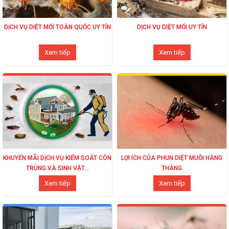
DỊCH VỤ DIỆT MỐI TOÀN QUỐC UY TÍN
DỊCH VỤ DIỆT MỐI UY TÍN
Xem tiếp
Xem tiếp
KHUYẾN MÃI DỊCH VỤ KIỂM SOÁT CÔN
LỢI ÍCH CỦA PHUN DIỆT MUỖI HÀNG
TRÙNG VÀ SINH VẬT...
THÁNG
Xem tiếp
Xem tiếp