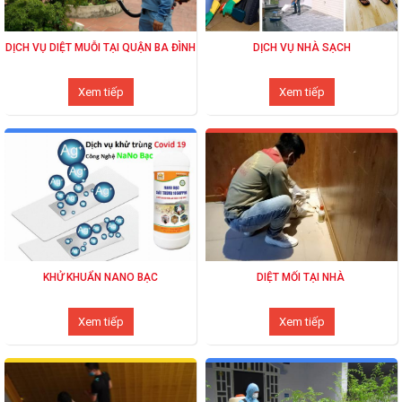
DỊCH VỤ DIỆT MUỖI TẠI QUẬN BA ĐÌNH
DỊCH VỤ NHÀ SẠCH
Xem tiếp
Xem tiếp
KHỬ KHUẨN NANO BẠC
DIỆT MỐI TẠI NHÀ
Xem tiếp
Xem tiếp