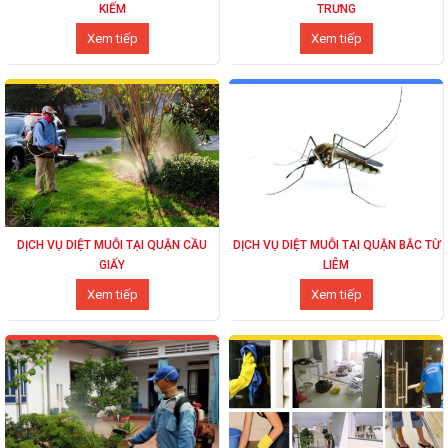
KIẾM
TRƯNG
Xem tiếp
Xem tiếp
DỊCH VỤ DIỆT MUỖI TẠI QUẬN CẦU
DỊCH VỤ DIỆT MUỖI TẠI QUẬN BẮC TỪ
GIẤY
LIÊM
Xem tiếp
Xem tiếp