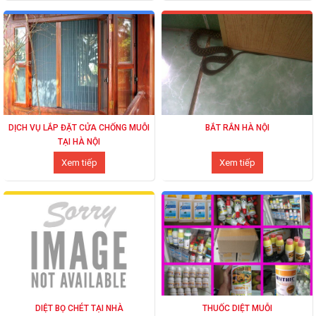
DỊCH VỤ LẮP ĐẶT CỬA CHỐNG MUỖI
BẮT RẮN HÀ NỘI
TẠI HÀ NỘI
Xem tiếp
Xem tiếp
DIỆT BỌ CHÉT TẠI NHÀ
THUỐC DIỆT MUỖI