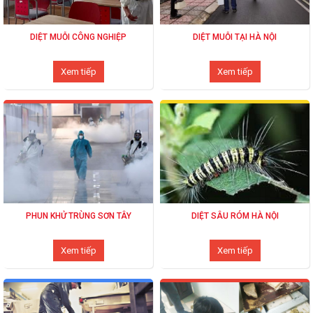
DIỆT MUỖI CÔNG NGHIỆP
DIỆT MUỖI TẠI HÀ NỘI
Xem tiếp
Xem tiếp
PHUN KHỬ TRÙNG SƠN TÂY
DIỆT SÂU RÓM HÀ NỘI
Xem tiếp
Xem tiếp