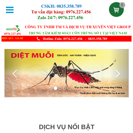
0
Previous
Next
DỊCH VỤ NỔI BẬT