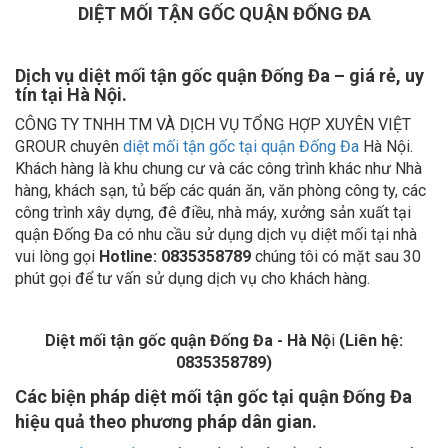
DIỆT MỐI TẬN GỐC QUẬN ĐỐNG ĐA
Dịch vụ diệt mối tận gốc quận Đống Đa – giá rẻ, uy
tín tại Hà Nội.
CÔNG TY TNHH TM VÀ DỊCH VỤ TỔNG HỢP XUYÊN VIỆT
GROUR chuyên
diệt mối tận gốc tại quận Đống Đa
Hà Nội.
Khách hàng là khu chung cư và các công trình khác như Nhà
hàng, khách sạn, tủ bếp các quán ăn, văn phòng công ty, các
công trình xây dựng, đê điều, nhà máy, xưởng sản xuất tại
quận Đống Đa có nhu cầu sử dụng dịch vụ diệt mối tại nhà
vui lòng gọi
Hotline: 0835358789
chúng tôi có mặt sau 30
phút gọi để tư vấn sử dụng dịch vụ cho khách hàng.
Diệt mối tận gốc quận Đống Đa - Hà Nộ
i
(Liên hệ:
0835358789)
Các biện pháp diệt mối tận gốc tại quận Đống Đa
hiệu quả theo phương pháp dân gian.
+
Diệt mối tận gốc
với lửa: Đốt tổ mối để mối sợ mà rời bỏ