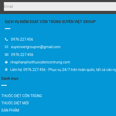
DỊCH VỤ KIỂM SOÁT CÔN TRÙNG XUYÊN VIỆT GROUP
0976.227.456
xuyenvietgroupvn@gmail.com
0976.227.456
nhaphanphoithuocdietcontrung.com
Liên hệ: 0976.227.456 - Phục vụ 24/7 trên toàn quốc, tất cả các n
Danh mục
THUỐC DIỆT CÔN TRÙNG
THUỐC DIỆT MỐI
SẢN PHẨM
Thuốc trừ mối AGENDA 2EC