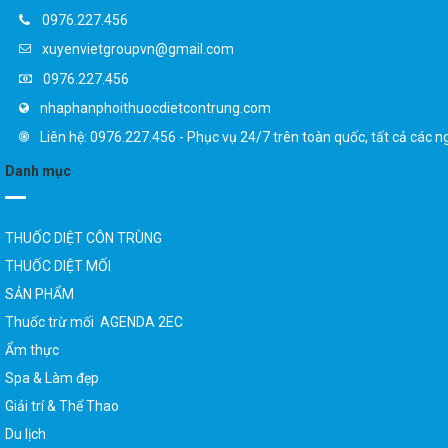
0976.227.456
xuyenvietgroupvn@gmail.com
0976.227.456
nhaphanphoithuocdietcontrung.com
Liên hệ: 0976.227.456 - Phục vụ 24/7 trên toàn quốc, tất cả các n
Danh mục
THUỐC DIỆT CÔN TRÙNG
THUỐC DIỆT MỐI
SẢN PHẨM
Thuốc trừ mối AGENDA 2EC
Ẩm thực
Spa & Làm đẹp
Giải trí & Thể Thao
Du lịch