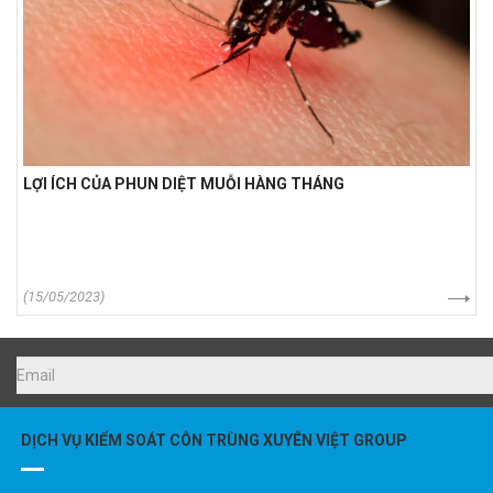
LỢI ÍCH CỦA PHUN DIỆT MUỖI HÀNG THÁNG
(15/05/2023)
DỊCH VỤ KIỂM SOÁT CÔN TRÙNG XUYÊN VIỆT GROUP