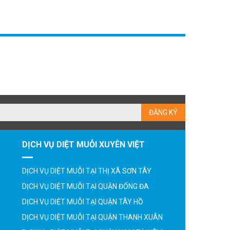
ĐĂNG KÝ
DỊCH VỤ DIỆT MUỖI XUYÊN VIỆT
DỊCH VỤ DIỆT MUỖI TẠI THỊ XÃ SƠN TÂY
DỊCH VỤ DIỆT MUỖI TẠI QUẬN ĐỐNG ĐA
DỊCH VỤ DIỆT MUỖI TẠI QUẬN TÂY HỒ
DỊCH VỤ DIỆT MUỖI TẠI QUẬN THANH XUÂN