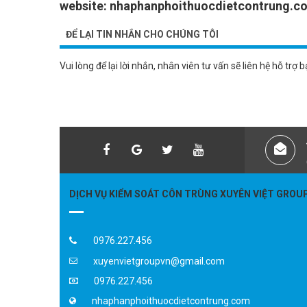
website: nhaphanphoithuocdietcontrung.c
ĐỂ LẠI TIN NHẮN CHO CHÚNG TÔI
Vui lòng để lại lời nhắn, nhân viên tư vấn sẽ liên hệ hỗ trợ 
DỊCH VỤ KIỂM SOÁT CÔN TRÙNG XUYÊN VIỆT GROU
0976.227.456
xuyenvietgroupvn@gmail.com
0976.227.456
nhaphanphoithuocdietcontrung.com