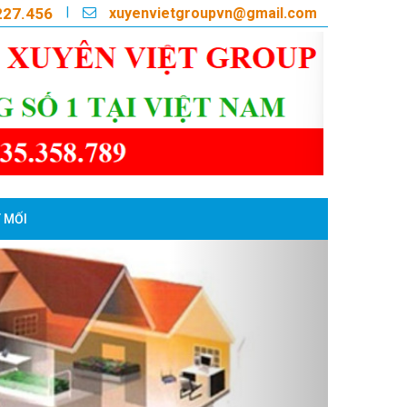
xuyenvietgroupvn@gmail.com
|
227.456
 MỐI
Next