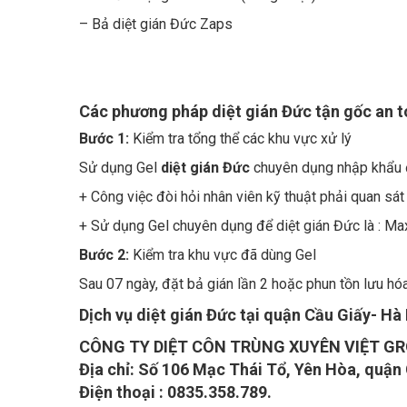
– Bả diệt gián Đức Zaps
Các phương pháp diệt gián Đức tận gốc an to
Bước 1:
Kiểm tra tổng thể các khu vực xử lý
Sử dụng Gel
diệt gián Đức
chuyên dụng nhập khẩu đặ
+ Công việc đòi hỏi nhân viên kỹ thuật phải quan sát k
+ Sử dụng Gel chuyên dụng để diệt gián Đức là : Ma
Bước 2:
Kiểm tra khu vực đã dùng Gel
Sau 07 ngày, đặt bả gián lần 2 hoặc phun tồn lưu hóa 
Dịch vụ di
ệt gián Đức tại quận Cầu Giấy- Hà 
CÔNG TY DIỆT CÔN TRÙNG XUYÊN VIỆT G
Địa chỉ: Số 106 Mạc Thái Tổ, Yên Hòa, quận 
Điện thoại : 0835.358.789.