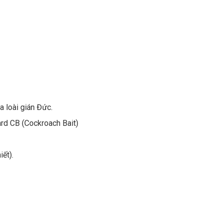
a loài gián Đức.
ard CB (Cockroach Bait)
iết).