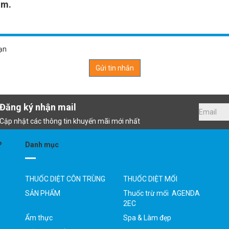
om.
bạn
Gửi tin nhắn
Đăng ký nhận mail
Cập nhật các thông tin khuyến mãi mới nhất
P
Danh mục
THUỐC DIỆT CÔN TRÙNG
THUỐC DIỆT MỐI
SẢN PHẨM
Thuốc trừ mối AGENDA
2EC
Ẩm thực
Spa & Làm đẹp