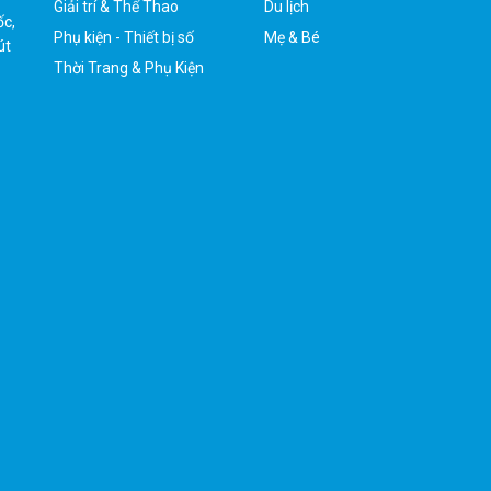
Giải trí & Thể Thao
Du lịch
ốc,
Phụ kiện - Thiết bị số
Mẹ & Bé
út
Thời Trang & Phụ Kiện