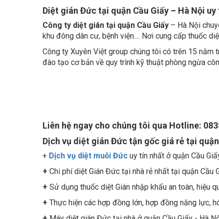
Diệt gián Đức tại quận Cầu Giấy – Hà Nội uy t
Công ty diệt gián tại quận Cầu Giấy
– Hà Nội chuyê
khu đông dân cư, bệnh viện.... Nơi cung cấp thuốc di
Công ty Xuyên Việt group chúng tôi có trên 15 năm 
đào tạo cơ bản về quy trình kỹ thuật phòng ngừa côn 
Liên hệ ngay cho chúng tôi qua Hotline: 08
Dịch vụ diệt gián Đức tận gốc giá rẻ tại quậ
+
Dịch vụ diệt muỗi Đức
uy tín nhất ở quận Cầu Giấy
+
Chi phí diệt Gián Đức tại nhà rẻ nhất tại quận Cầu 
+
Sử dụng thuốc diệt Gián nhập khẩu an toàn, hiệu q
+
Thực hiện các hợp đồng lớn, hợp đồng năng lực, h
+
Máy diệt gián Đức tại nhà ở quận Cầu Giấy - Hà Nộ