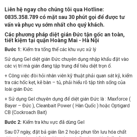
Liên hệ ngay cho chúng tôi qua Hotline:
0835.358.789 có mặt sau 30 phút gọi để được tư
vấn và phục vụ sớm nhất cho quý khách.
Các phương pháp diệt gián Đức tận gốc an toàn,
tiết kiệm tại quận Hoàng Mai - Hà Nội
Bước 1:
Kiểm tra tổng thể các khu vực xử lý
Sử dụng Gel diệt gián Đức chuyên dụng nhập khẩu đặt vào
các vị trí mà gián đang tập trung để tiêu diệt trọn ổ.
+ Công việc đòi hỏi nhân viên kỹ thuật phải quan sát kỹ, kiểm
tra các hốc kẹt, kẽ bàn – tủ, phải hiểu rõ tập tính sống của
loài gián Đức.
+ Sử dụng Gel chuyên dụng để diệt gián Đức là : Maxforce (
Bayer – Đức ), Cleanbait Power ( Hàn Quốc ) hoặc Optigard
CB (Cockroach Bait)
Bước 2:
Kiểm tra khu vực đã dùng Gel
Sau 07 ngày, đặt bả gián lần 2 hoặc phun tồn lưu hóa chất
diệt côn trùng để tiêu diệt trứng và ấu trùng gián (nếu cần