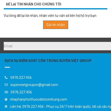
ĐỂ LẠI TIN NHẮN CHO CHÚNG TÔI
Vui lòng để lại lời nhắn, nhân viên tư vấn sẽ liên hệ hỗ trợ bạn
Gửi tin nhắn
DỊCH VỤ KIỂM SOÁT CÔN TRÙNG XUYÊN VIỆT GROUP
0976.227.456
xuyenvietgroupvn@gmail.com
0976.227.456
nhaphanphoithuocdietcontrung.com
Liên hệ: 0976.227.456 - Phục vụ 24/7 trên toàn quốc, tất cả các n