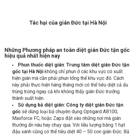
Tác hại của gián Đức tại Hà Nội
Những Phương pháp an toàn diệt gián Đức tận gốc
hiệu quả nhất hiện nay
Phun thuốc diệt gián
:
Trung tâm
diệt gián Đức tận
gốc tại Hà Nội
không chỉ phun ở các khu vực có xuất
hiện gián mà cần phải phun tổng thể khu vực đó. Cách
này phải thực hiện hàng tháng mới có thể tiêu diệt cả ấu
trùng trứng ngay cả khi không thấy gián Đức trưởng
thành xuất hiện.
Sử dụng bả diệt gián:
Công ty diệt gián Đức tận
gốc
sẽ dùng loại bả chuyên dụng Optigard AB100,
Maxforce FC, hoặc Zaps đặt vào những nơi mà gián
thường ẩn náu hay chạy qua. Với liều lượng bằng 1 hạt
đậu xanh cũng có thể tiêu diệt 40 – 50 con gián Đức. Bả
này khiến cho chúng mắc bệnh và chết đi, từ đó các loài