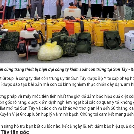
n cùng trang thiết bị hiện đại công ty kiểm soát côn trùng tại Sơn Tây -
Group là công ty diệt côn trùng uy tín Sơn Tây được Bộ Y tế cấp phép h
ỉ được đào tạo bài bản mà còn có kinh nghiệm thực chiến dày dặn, am hiể
ơng pháp và máy móc tiên tiến nhất thế giới để đảm bảo hiệu quả diệt côn
 gốc rõ ràng, được kiểm định nghiêm ngặt bởi các cơ quan y tế, không g
ệt mối tại Sơn Tây và các dịch vụ khác với thời gian lên đến 60 tháng, ca
i Xuyên Việt Group luôn hợp lý và minh bạch. Chúng tôi cam kết mang đến
 sàng hỗ trợ bạn bất cứ lúc nào, kể cả ngày lễ, tết, đảm bảo hiệu quả dịc
 Tây tận gốc
iệt côn trùng tiên tiến, phù hợp với từng loại côn trùng và môi trường c