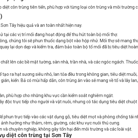
)
Sơn Tây hiệu quả và an toàn nhất hiện nay.
ử tại các vị trí mối đang hoạt động để thu hút toàn bộ mối thợ.
ông, chúng tôi sẽ phun thuốc dạng bột vào hộp nhử. Mối thợ sẽ mang thuố
quay lại dọn dẹp và kiểm tra, đảm bảo toàn bộ tổ mối đã bị tiêu diệt hoàn
ất lên các bề mặt tường, sàn nhà, trần nhà, và các ngóc ngách. Thuốc có
ạo ra hạt sương siêu nhỏ, lan tỏa đều trong không gian, tiêu diệt muỗi, 
ián, kiến. Bả có mùi hấp dẫn, côn trùng ăn vào sẽ mang về tổ và lây lan, 
toàn, phù hợp cho những khu vực cần kiểm soát nghiêm ngặt.
ây độc trực tiếp cho người và vật nuôi, nhưng có tác dụng tiêu diệt chuột
phun trực tiếp vào các vật dụng gỗ, tiêu diệt mọt và phòng chống tái n
ị ảnh hưởng như thảm, rèm, giường, các khu vực nuôi thú cưng.
 và chuyên nghiệp, không gây tổn hại đến môi trường và các loài vật.
vụ diệt côn trùng tại Sơn Tây
 có nguồn gốc rõ ràng và được cấp phép để thực hiện dịch vụ diệt côn tr