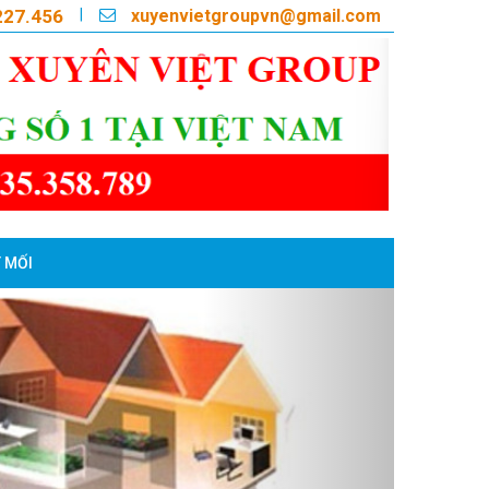
xuyenvietgroupvn@gmail.com
|
227.456
 MỐI
Next