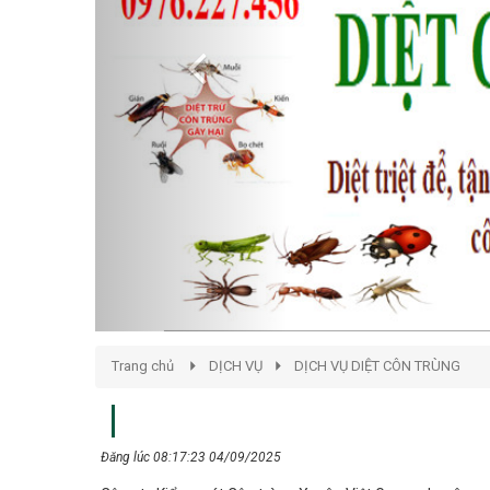
Trang chủ
DỊCH VỤ
DỊCH VỤ DIỆT CÔN TRÙNG
Đăng lúc 08:17:23 04/09/2025
Công ty Kiểm soát Côn trùng Xuyên Việt Group chuyên cung 
nghiệm. Chúng tôi nhận xử lý triệt để các loại côn trùng gâ