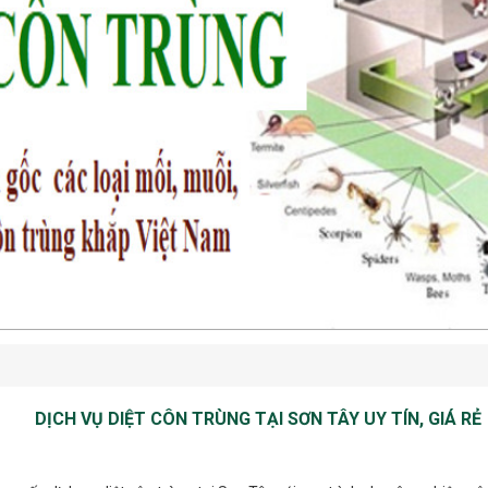
DỊCH VỤ DIỆT CÔN TRÙNG TẠI SƠN TÂY UY TÍN, GIÁ RẺ
cấp dịch vụ diệt côn trùng tại Sơn Tây với quy trình chuyên nghiệp, côn
y hại như ruồi, muỗi, mối, gián, kiến, chuột, rắn, bọ chét, sâu róm, mọt n