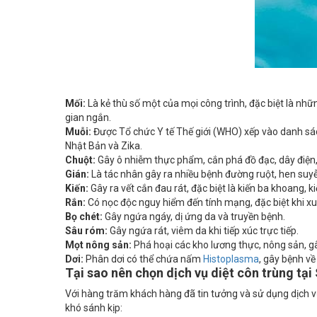
Mối:
Là kẻ thù số một của mọi công trình, đặc biệt là nhữ
gian ngắn.
Muỗi:
Được Tổ chức Y tế Thế giới (WHO) xếp vào danh sách
Nhật Bản và Zika.
Chuột:
Gây ô nhiễm thực phẩm, cắn phá đồ đạc, dây điện,
Gián:
Là tác nhân gây ra nhiều bệnh đường ruột, hen suyễ
Kiến:
Gây ra vết cắn đau rát, đặc biệt là kiến ba khoang, 
Rắn:
Có nọc độc nguy hiểm đến tính mạng, đặc biệt khi xu
Bọ chét:
Gây ngứa ngáy, dị ứng da và truyền bệnh.
Sâu róm:
Gây ngứa rát, viêm da khi tiếp xúc trực tiếp.
Mọt nông sản:
Phá hoại các kho lương thực, nông sản, gây
Dơi:
Phân dơi có thể chứa nấm
Histoplasma
, gây bệnh về
Tại sao nên chọn dịch vụ diệt côn trùng tạ
Với hàng trăm khách hàng đã tin tưởng và sử dụng dịch v
khó sánh kịp: