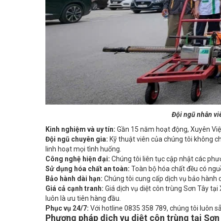
Đội ngũ nhân viê
Kinh nghiệm và uy tín:
Gần 15 năm hoạt động, Xuyên Việt 
Đội ngũ chuyên gia:
Kỹ thuật viên của chúng tôi không ch
linh hoạt mọi tình huống.
Công nghệ hiện đại:
Chúng tôi liên tục cập nhật các phư
Sử dụng hóa chất an toàn:
Toàn bộ hóa chất đều có nguồn
Bảo hành dài hạn:
Chúng tôi cung cấp dịch vụ bảo hành di
Giá cả cạnh tranh:
Giá dịch vụ diệt côn trùng Sơn Tây tạ
luôn là ưu tiên hàng đầu.
Phục vụ 24/7:
Với hotline 0835 358 789, chúng tôi luôn sẵn
Phương pháp dịch vụ diệt côn trùng tại Sơn
Tại Xuyên Việt Group, chúng tôi áp dụng các phương pháp d