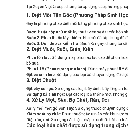
1. Diệt Mối Tận Gốc (Phương Pháp Sinh Học
Đây là phương pháp diệt mối bằng phương pháp sinh học 
Bước 1: Đặt hộp nhử mối:
Kỹ thuật viên sẽ đặt các hộp nh
Bước 2: Phun thuốc lây nhiễm:
Khi mối đã tập trung đủ đ
Bước 3: Dọn dẹp và kiểm tra:
Sau 3-5 ngày, chúng tôi sẽ 
2. Diệt Muỗi, Ruồi, Gián, Kiến
Phun tồn lưu:
Sử dụng máy phun áp lực cao để phun hóa ch
bò qua.
Phun ULV (Phun sương mù lạnh):
Dùng máy phun ULV để t
Đặt bả sinh học:
Sử dụng các loại bả chuyên dụng để diệt g
3. Diệt Chuột
Đặt bẫy cơ học:
Sử dụng các loại bẫy dính, bẫy lồng an 
Sử dụng bả sinh học:
Đặt các loại bả thế hệ mới, không g
4. Xử Lý Mọt, Sâu, Bọ Chét, Rắn, Dơi
Xử lý mối mọt gỗ Sơn Tây:
Sử dụng thuốc chuyên dụng để 
Kiểm soát bọ chét:
Phun thuốc đặc trị vào các khu vực b
Diệt rắn, dơi:
Sử dụng các biện pháp xua đuổi, bắt an toàn
Các loại hóa chất được sử dụng trong dịch 
Xuyên Việt Group sử dụng các loại hóa chất chuyên dụng,