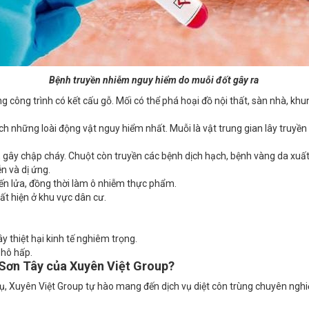
Bệnh truyền nhiễm nguy hiểm do muỗi đốt gây ra
ng công trình có kết cấu gỗ. Mối có thể phá hoại đồ nội thất, sàn nhà, kh
 những loài động vật nguy hiểm nhất. Muỗi là vật trung gian lây truyền
 gây chập cháy. Chuột còn truyền các bệnh dịch hạch, bệnh vàng da xuất
n và dị ứng.
kiến lửa, đồng thời làm ô nhiễm thực phẩm.
ất hiện ở khu vực dân cư.
 thiệt hại kinh tế nghiêm trọng.
 hô hấp.
i Sơn Tây của Xuyên Việt Group?
ụ, Xuyên Việt Group tự hào mang đến dịch vụ diệt côn trùng chuyên nghiệ