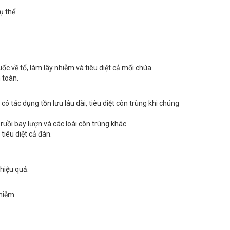
c về tổ, làm lây nhiễm và tiêu diệt cả mối chúa.
 toàn.
 tác dụng tồn lưu lâu dài, tiêu diệt côn trùng khi chúng
ruồi bay lượn và các loài côn trùng khác.
tiêu diệt cả đàn.
 hiệu quả.
hiễm.
ùng tại Sơn Tây. Chúng tôi ưu tiên các sản phẩm không