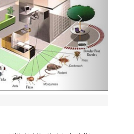
g nghệ hiện đại và đội ngũ kỹ thuật viên giàu kinh
ông sản, dơi, rệp giường, ve chó mèo, nhện, và nhiều loại