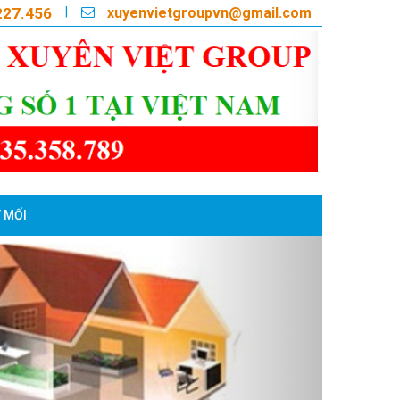
xuyenvietgroupvn@gmail.com
|
227.456
 MỐI
Next