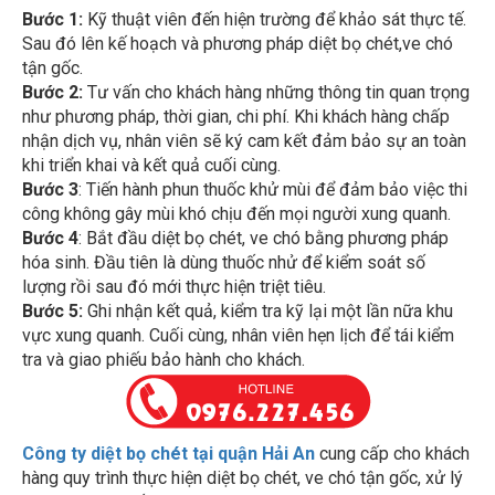
Bước 1:
Kỹ thuật viên đến hiện trường để khảo sát thực tế.
Sau đó lên kế hoạch và phương pháp diệt bọ chét,ve chó
tận gốc.
Bước 2:
Tư vấn cho khách hàng những thông tin quan trọng
như phương pháp, thời gian, chi phí. Khi khách hàng chấp
nhận dịch vụ, nhân viên sẽ ký cam kết đảm bảo sự an toàn
khi triển khai và kết quả cuối cùng.
Bước 3
: Tiến hành phun thuốc khử mùi để đảm bảo việc thi
công không gây mùi khó chịu đến mọi người xung quanh.
Bước 4
: Bắt đầu diệt bọ chét, ve chó bằng phương pháp
hóa sinh. Đầu tiên là dùng thuốc nhử để kiểm soát số
lượng rồi sau đó mới thực hiện triệt tiêu.
Bước 5:
Ghi nhận kết quả, kiểm tra kỹ lại một lần nữa khu
vực xung quanh. Cuối cùng, nhân viên hẹn lịch để tái kiểm
tra và giao phiếu bảo hành cho khách.
Công ty diệt bọ chét tại quận Hải An
cung cấp cho khách
hàng quy trình thực hiện diệt bọ chét, ve chó tận gốc, xử lý
nhanh chóng, tiết kiệm thời gian, chi phí cho khách hàng.