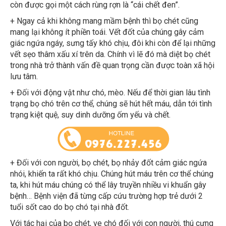
+ Ngay cả khi không mang mầm bệnh thì bọ chét cũng
mang lại không ít phiền toái. Vết đốt của chúng gây cảm
giác ngứa ngáy, sưng tấy khó chịu, đôi khi còn để lại những
vết sẹo thâm xấu xí trên da. Chính vì lẽ đó mà diệt bọ chét
trong nhà trở thành vấn đề quan trọng cần được toàn xã hội
lưu tâm.
+ Đối với động vật như chó, mèo. Nếu để thời gian lâu tình
trạng bọ chó trên cơ thể, chúng sẽ hút hết máu, dẫn tới tình
trạng kiệt quệ, suy dinh dưỡng ốm yếu và chết.
+ Đối với con người, bọ chét, bọ nhảy đốt cảm giác ngứa
nhói, khiến ta rất khó chịu. Chúng hút máu trên cơ thể chúng
ta, khi hút máu chúng có thể lây truyền nhiều vi khuẩn gây
bệnh… Bệnh viện đã từng cấp cứu trường hợp trẻ dưới 2
tuổi sốt cao do bọ chó tại nhà đốt.
Với tác hại của bọ chét, ve chó đối với con người, thú cưng