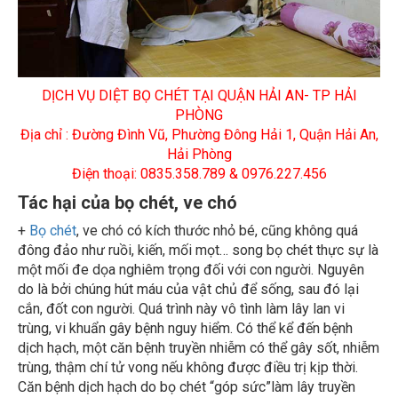
DỊCH VỤ DIỆT BỌ CHÉT TẠI QUẬN HẢI AN- TP HẢI
PHÒNG
Địa chỉ : Đường Đình Vũ, Phường Đông Hải 1, Quận Hải An,
Hải Phòng
Điện thoại: 0835.358.789 & 0976.227.456
Tác hại của bọ chét, ve chó
+
Bọ chét
, ve chó có kích thước nhỏ bé, cũng không quá
đông đảo như ruồi, kiến, mối mọt… song bọ chét thực sự là
một mối đe dọa nghiêm trọng đối với con người. Nguyên
do là bởi chúng hút máu của vật chủ để sống, sau đó lại
cắn, đốt con người. Quá trình này vô tình làm lây lan vi
trùng, vi khuẩn gây bệnh nguy hiểm. Có thể kể đến bệnh
dịch hạch, một căn bệnh truyền nhiễm có thể gây sốt, nhiễm
trùng, thậm chí tử vong nếu không được điều trị kịp thời.
Căn bệnh dịch hạch do bọ chét “góp sức”làm lây truyền
còn được gọi một cách rùng rợn là “cái chết đen”.