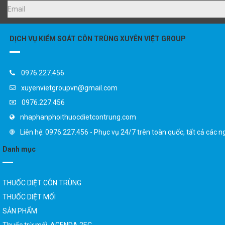
DỊCH VỤ KIỂM SOÁT CÔN TRÙNG XUYÊN VIỆT GROUP
0976.227.456
xuyenvietgroupvn@gmail.com
0976.227.456
nhaphanphoithuocdietcontrung.com
Liên hệ: 0976.227.456 - Phục vụ 24/7 trên toàn quốc, tất cả các n
Danh mục
THUỐC DIỆT CÔN TRÙNG
THUỐC DIỆT MỐI
SẢN PHẨM
Thuốc trừ mối AGENDA 2EC