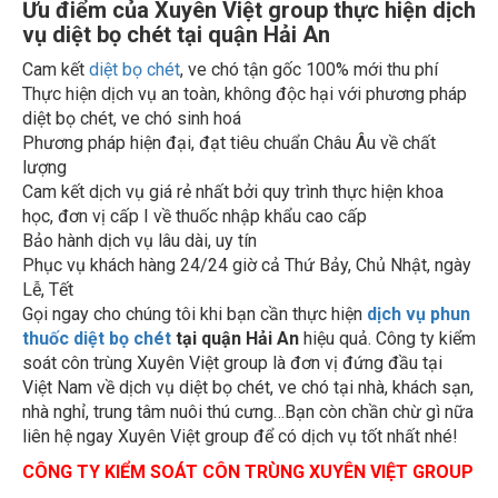
vụ diệt bọ chét tại quận Hải An
Cam kết
diệt bọ chét
, ve chó tận gốc 100% mới thu phí
Thực hiện dịch vụ an toàn, không độc hại với phương pháp
diệt bọ chét, ve chó sinh hoá
Phương pháp hiện đại, đạt tiêu chuẩn Châu Âu về chất
lượng
Cam kết dịch vụ giá rẻ nhất bởi quy trình thực hiện khoa
học, đơn vị cấp I về thuốc nhập khẩu cao cấp
Bảo hành dịch vụ lâu dài, uy tín
Phục vụ khách hàng 24/24 giờ cả Thứ Bảy, Chủ Nhật, ngày
Lễ, Tết
Gọi ngay cho chúng tôi khi bạn cần thực hiện
dịch vụ phun
thuốc diệt bọ chét
tại quận Hải An
hiệu quả. Công ty kiểm
soát côn trùng Xuyên Việt group là đơn vị đứng đầu tại
Việt Nam về dịch vụ diệt bọ chét, ve chó tại nhà, khách sạn,
nhà nghỉ, trung tâm nuôi thú cưng…Bạn còn chần chừ gì nữa
liên hệ ngay Xuyên Việt group để có dịch vụ tốt nhất nhé!
CÔNG TY KIỂM SOÁT CÔN TRÙNG XUYÊN VIỆT GROUP
Địa chỉ: Đường Đình Vũ, Phường Đông Hải 1, Quận Hải