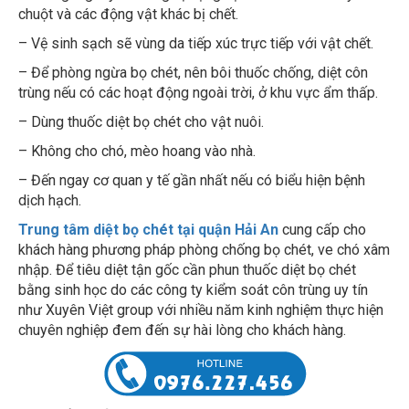
chuột và các động vật khác bị chết.
– Vệ sinh sạch sẽ vùng da tiếp xúc trực tiếp với vật chết.
– Để phòng ngừa bọ chét, nên bôi thuốc chống, diệt côn
trùng nếu có các hoạt động ngoài trời, ở khu vực ẩm thấp.
– Dùng thuốc diệt bọ chét cho vật nuôi.
– Không cho chó, mèo hoang vào nhà.
– Đến ngay cơ quan y tế gần nhất nếu có biểu hiện bệnh
dịch hạch.
Trung tâm diệt bọ chét tại quận Hải An
cung cấp cho
khách hàng phương pháp phòng chống bọ chét, ve chó xâm
nhập. Để tiêu diệt tận gốc cần phun thuốc diệt bọ chét
bằng sinh học do các công ty kiểm soát côn trùng uy tín
như Xuyên Việt group với nhiều năm kinh nghiệm thực hiện
chuyên nghiệp đem đến sự hài lòng cho khách hàng.
Ưu điểm của Xuyên Việt group thực hiện dịch