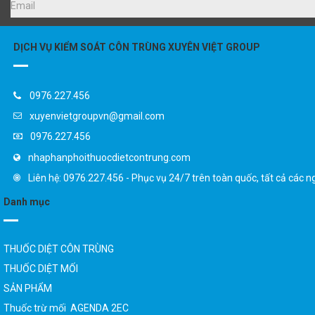
DỊCH VỤ KIỂM SOÁT CÔN TRÙNG XUYÊN VIỆT GROUP
0976.227.456
xuyenvietgroupvn@gmail.com
0976.227.456
nhaphanphoithuocdietcontrung.com
Liên hệ: 0976.227.456 - Phục vụ 24/7 trên toàn quốc, tất cả các n
Danh mục
THUỐC DIỆT CÔN TRÙNG
THUỐC DIỆT MỐI
SẢN PHẨM
Thuốc trừ mối AGENDA 2EC