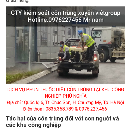
DỊCH VỤ PHUN THUỐC DIỆT CÔN TRÙNG TẠI KHU CÔNG
NGHIỆP PHÚ NGHĨA
Địa chỉ : Quốc lộ 6, Tt. Chúc Sơn, H. Chương Mỹ, Tp. Hà Nội
Điện thoại: 0835.358.789 & 0976.227.456
Tác hại của côn trùng đối với con người và
các khu công nghiệp
– Có thể nói rằng các loài côn trùng gây ra nhiều thiệt hại