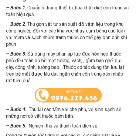
– Bước 1
: Chuẩn bị trang thiết bị, hóa chất diệt côn trùng an
toàn hiệu quả.
– Bước 2
: Thu gọn vật tư sản xuất đồ vậtn liệu trong khu
công nghiệp đối với các khu vực nhạy cảm bằng các tấm
vải mềm và sạch nhằm tránh thuốc có thể gây bắn bẩn khi
phun
– Bước 3
: Sử dụng máy phun áp lực đưa hỗn hợp thuốc
phủ đều toàn bộ bề mặt tường, vách, , gầm bàn ghế, bụi
cây, cống rãnh, tường bao….Thuốc có tác dụng tồn lưu lại
trên bề mặt được lâu dài, ngăn chặn côn trùng xâm nhập
rất hiệu quả.
– Bước 4:
Thu lại các tấm vải che phủ, vệ sinh sạch sẽ
những nơi có vết thuốc bám bẩn.
– Bước 5
: Nghiệm thu và thanh toán dịch vụ.
Công ty Xuyên Viêt group với các kỹ sư giám sát và kỹ