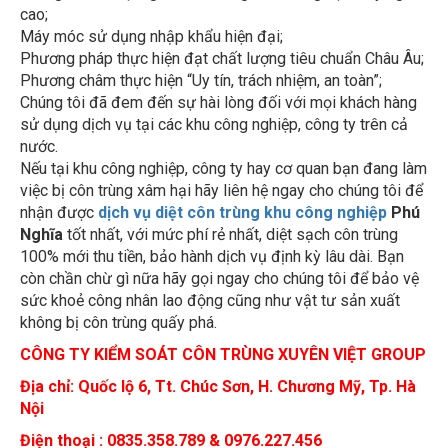
cao;
Máy móc sử dụng nhập khẩu hiện đại;
Phương pháp thực hiện đạt chất lượng tiêu chuẩn Châu Âu;
Phương châm thực hiện “Uy tín, trách nhiệm, an toàn”;
Chúng tôi đã đem đến sự hài lòng đối với mọi khách hàng
sử dụng dịch vụ tại các khu công nghiệp, công ty trên cả
nước.
Nếu tại khu công nghiệp, công ty hay cơ quan bạn đang làm
việc bị côn trùng xâm hại hãy liên hệ ngay cho chúng tôi để
nhận được
dịch vụ diệt côn trùng khu công nghiệp
Phú
Nghĩa
tốt nhất, với mức phí rẻ nhất, diệt sạch côn trùng
100% mới thu tiền, bảo hành dịch vụ định kỳ lâu dài. Bạn
còn chần chừ gì nữa hãy gọi ngay cho chúng tôi để bảo vệ
sức khoẻ công nhân lao động cũng như vật tư sản xuất
không bị côn trùng quấy phá.
CÔNG TY KIỂM SOÁT CÔN TRÙNG XUYÊN VIỆT GROUP
Địa chỉ: Quốc lộ 6, Tt. Chúc Sơn, H. Chương Mỹ, Tp. Hà
Nội
Điện thoại : 0835.358.789 & 0976.227.456