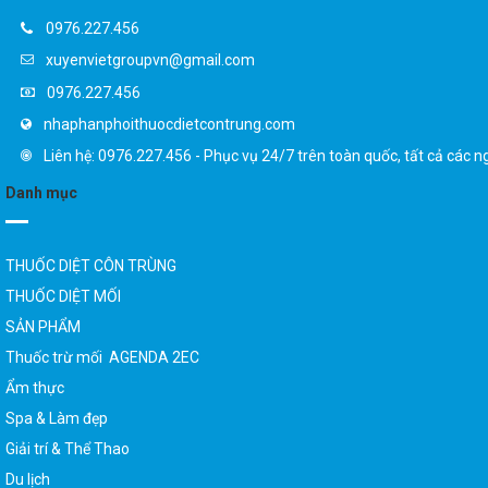
0976.227.456
xuyenvietgroupvn@gmail.com
0976.227.456
nhaphanphoithuocdietcontrung.com
Liên hệ: 0976.227.456 - Phục vụ 24/7 trên toàn quốc, tất cả các n
Danh mục
THUỐC DIỆT CÔN TRÙNG
THUỐC DIỆT MỐI
SẢN PHẨM
Thuốc trừ mối AGENDA 2EC
Ẩm thực
Spa & Làm đẹp
Giải trí & Thể Thao
Du lịch