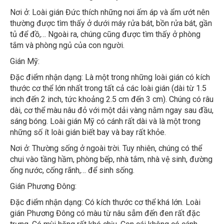
Nơi ở: Loài gián Đức thích những nơi ấm áp và ẩm ướt nên
thường được tìm thấy ở dưới máy rửa bát, bồn rửa bát, gần
tủ để đồ,… Ngoài ra, chúng cũng được tìm thấy ở phòng
tắm và phòng ngủ của con người.
Gián Mỹ:
Đặc điểm nhận dạng: Là một trong những loài gián có kích
thước cơ thể lớn nhất trong tất cả các loài gián (dài từ 1.5
inch đến 2 inch, tức khoảng 2.5 cm đến 3 cm). Chúng có râu
dài, cơ thể màu nâu đỏ với một dải vàng nằm ngay sau đầu,
sáng bóng. Loài gián Mỹ có cánh rất dài và là một trong
những số ít loài gián biết bay và bay rất khỏe.
Nơi ở: Thường sống ở ngoài trời. Tuy nhiên, chúng có thể
chui vào tầng hầm, phòng bếp, nhà tắm, nhà vệ sinh, đường
ống nước, cống rãnh,… để sinh sống.
Gián Phương Đông:
Đặc điểm nhận dạng: Có kích thước cơ thể khá lớn. Loài
gián Phương Đông có màu từ nâu sẫm đến đen rất đặc
trưng. Có mùi hăng rất khó chịu. Con cái không có cánh.