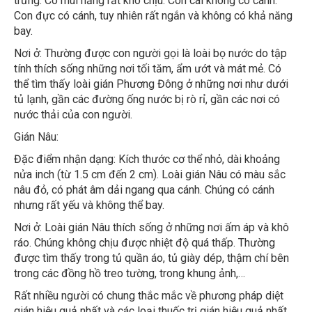
Con đực có cánh, tuy nhiên rất ngắn và không có khả năng
bay.
Nơi ở: Thường được con người gọi là loài bọ nước do tập
tính thích sống những nơi tối tăm, ẩm ướt và mát mẻ. Có
thể tìm thấy loài gián Phương Đông ở những nơi như dưới
tủ lạnh, gần các đường ống nước bị rò rỉ, gần các nơi có
nước thải của con người.
Gián Nâu:
Đặc điểm nhận dạng: Kích thước cơ thể nhỏ, dài khoảng
nửa inch (từ 1.5 cm đến 2 cm). Loài gián Nâu có màu sắc
nâu đỏ, có phát âm dải ngang qua cánh. Chúng có cánh
nhưng rất yếu và không thể bay.
Nơi ở: Loài gián Nâu thích sống ở những nơi ấm áp và khô
ráo. Chúng không chịu được nhiệt độ quá thấp. Thường
được tìm thấy trong tủ quần áo, tủ giày dép, thậm chí bên
trong các đồng hồ treo tường, trong khung ảnh,…
Rất nhiều người có chung thắc mắc về phương pháp diệt
gián hiệu quả nhất và các loại thuốc trị gián hiệu quả nhất