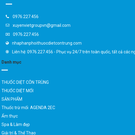
0976.227.456
xuyenvietgroupvn@gmail.com
0976.227.456
nhaphanphoithuocdietcontrung.com
Liên hệ: 0976.227.456 - Phục vụ 24/7 trên toàn quốc, tất cả các n
Danh mục
THUỐC DIỆT CÔN TRÙNG
THUỐC DIỆT MỐI
SẢN PHẨM
Thuốc trừ mối AGENDA 2EC
Ẩm thực
Spa & Làm đẹp
Giải trí & Thể Thao