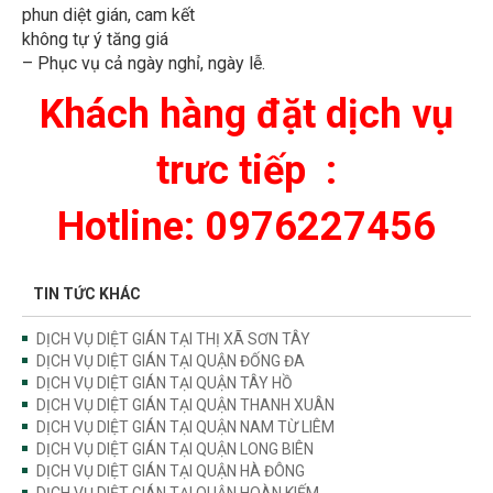
phun diệt gián, cam kết
không tự ý tăng giá
– Phục vụ cả ngày nghỉ, ngày lễ.
Khách hàng đặt dịch vụ
trưc tiếp :
Hotline: 0976227456
TIN TỨC KHÁC
DỊCH VỤ DIỆT GIÁN TẠI THỊ XÃ SƠN TÂY
DỊCH VỤ DIỆT GIÁN TẠI QUẬN ĐỐNG ĐA
DỊCH VỤ DIỆT GIÁN TẠI QUẬN TÂY HỒ
DỊCH VỤ DIỆT GIÁN TẠI QUẬN THANH XUÂN
DỊCH VỤ DIỆT GIÁN TẠI QUẬN NAM TỪ LIÊM
DỊCH VỤ DIỆT GIÁN TẠI QUẬN LONG BIÊN
DỊCH VỤ DIỆT GIÁN TẠI QUẬN HÀ ĐÔNG
DỊCH VỤ DIỆT GIÁN TẠI QUẬN HOÀN KIẾM