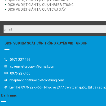
DỊCH VỤ DIỆT GIÁN TẠI QUẬN HAI BÀ TRƯNG
DỊCH VỤ DIỆT GIÁN TẠI QUẬN CẦU GIẤY
DỊCH VỤ KIỂM SOÁT CÔN TRÙNG XUYÊN VIỆT GROUP
0976.227.456
xuyenvietgroupvn@gmail.com
0976.227.456
nhaphanphoithuocdietcontrung.com
Liên hệ: 0976.227.456 - Phục vụ 24/7 trên toàn quốc, tất cả các n
Danh mục