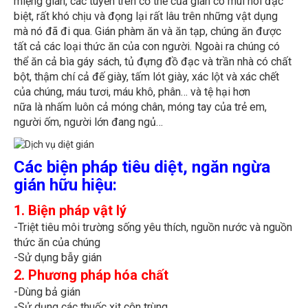
biệt, rất khó chịu và đọng lại rất lâu trên những vật dụng
mà nó đã đi qua. Gián phàm ăn và ăn tạp, chúng ăn được
tất cả các loại thức ăn của con người. Ngoài ra chúng có
thể ăn cả bìa gáy sách, tủ đựng đồ đạc và trần nhà có chất
bột, thậm chí cả đế giày, tấm lót giày, xác lột và xác chết
của chúng, máu tươi, máu khô, phân… và tệ hại hơn
nữa là nhấm luôn cả móng chân, móng tay của trẻ em,
người ốm, người lớn đang ngủ…
Các biện pháp tiêu diệt, ngăn ngừa
gián hữu hiệu:
1. Biện pháp vật lý
-Triệt tiêu môi trường sống yêu thích, nguồn nước và nguồn
thức ăn của chúng
-Sử dụng bẫy gián
2. Phương pháp hóa chất
-Dùng bả gián
-Sử dụng các thuốc xịt côn trùng