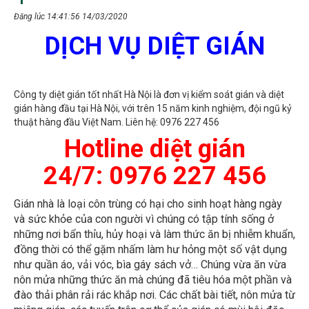
Đăng lúc 14:41:56 14/03/2020
DỊCH VỤ DIỆT GIÁN
Công ty diệt gián tốt nhất Hà Nội là đơn vị kiểm soát gián và diệt
gián hàng đầu tại Hà Nội, với trên 15 năm kinh nghiệm, đội ngũ kỷ
thuật hàng đầu Việt Nam. Liên hệ: 0976 227 456
Hotline diệt gián
24/7: 0976 227 456
Gián nhà là loại côn trùng có hại cho sinh hoạt hàng ngày
và sức khỏe của con người vì chúng có tập tính sống ở
những nơi bẩn thỉu, hủy hoại và làm thức ăn bị nhiễm khuẩn,
đồng thời có thể gặm nhấm làm hư hỏng một số vật dụng
như quần áo, vải vóc, bìa gáy sách vở… Chúng vừa ăn vừa
nôn mửa những thức ăn mà chúng đã tiêu hóa một phần và
đào thải phân rải rác khắp nơi. Các chất bài tiết, nôn mửa từ
miệng gián, các tuyến trên cơ thể của gián có mùi hôi đặc