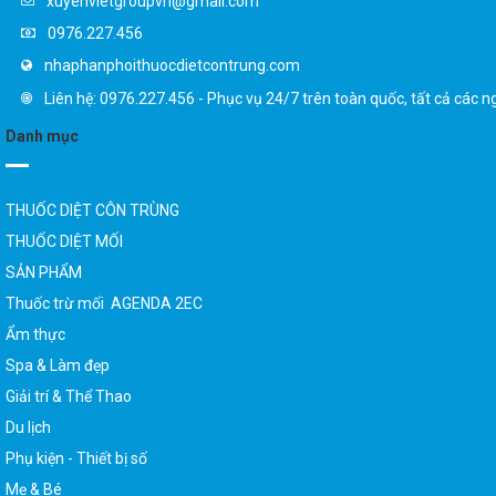
xuyenvietgroupvn@gmail.com
0976.227.456
nhaphanphoithuocdietcontrung.com
Liên hệ: 0976.227.456 - Phục vụ 24/7 trên toàn quốc, tất cả các n
Danh mục
THUỐC DIỆT CÔN TRÙNG
THUỐC DIỆT MỐI
SẢN PHẨM
Thuốc trừ mối AGENDA 2EC
Ẩm thực
Spa & Làm đẹp
Giải trí & Thể Thao
Du lịch
Phụ kiện - Thiết bị số
Mẹ & Bé