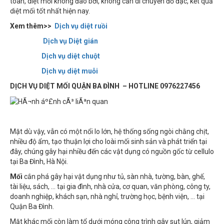
toàn, diệt mối không đào bới, không cần di chuyền đồ đạc, kết quả
diệt mối tốt nhất hiện nay.
Xem thêm>>
Dịch vụ diệt ruồi
Dịch vụ Diệt gián
Dịch vụ diệt chuột
Dịch vụ diệt muỗi
DỊCH VỤ DIỆT MỐI QUẬN BA ĐÌNH – HOTLINE
0976227456
Mặt dù vậy, vẫn có một nổi lo lớn, hệ thống sống ngòi chằng chịt,
nhiều độ ẩm, tạo thuận lợi cho loài mối sinh sản và phát triển tại
đây, chúng gây hại nhiều đến các vật dụng có nguồn gốc từ cellulo
tại Ba Đình, Hà Nội.
Mối
cắn phá gây hại vật dụng như tủ, sàn nhà, tường, bàn, ghế,
tài liệu, sách, … tại gia đình, nhà cửa, cơ quan, văn phòng, công ty,
doanh nghiệp, khách sạn, nhà nghỉ, trường học, bệnh viện, … tại
Quận Ba Đình.
Mặt khác mối còn làm tổ dưới móng công trình gây sụt lún, giảm