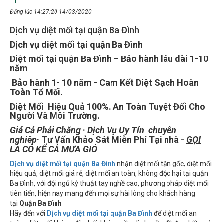
Đăng lúc 14:27:20 14/03/2020
Dịch vụ diệt mối tại quận Ba Đình
Dịch vụ diệt mối tại quận Ba Đình
Diệt mối tại quận Ba Đình – Bảo hành lâu dài 1-10
năm
Bảo hành 1- 10 năm - Cam Kết Diệt Sạch Hoàn
Toàn Tổ Mối.
Diệt Mối Hiệu Quả 100%. An Toàn Tuyệt Đối Cho
Người Và Môi Trường.
Giá Cả Phải Chăng
·
Dịch Vụ Uy Tín chuyên
nghiêp
· Tư Vấn Khảo Sát Miễn Phí Tại nhà
-
GỌI
LÀ CÓ KỂ CẢ MƯA GIÓ
Dịch vụ diệt mối tại quận Ba Đình
nhận diệt mối tận gốc, diệt mối
hiệu quả, diệt mối giá rẻ, diệt mối an toàn, không độc hại tại quận
Ba Đình, với đội ngủ kỷ thuật tay nghề cao, phương pháp diệt mối
tiên tiến, hiện nay mang đến mọi sự hài lòng cho khách hàng
tại
Quận Ba Đình
Hãy đến với
Dịch vụ diệt mối tại quận Ba Đình
để diệt mối an