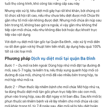
tuổi thọ công trình, khó công tác nâng cấp sau này.
Nhưng việc xử lý, tiêu diệt mối gây hại rất khó khăn, bởi chúng có
tổ chức xã hội rất cao, nếu như chưa tiêu diệt được mối Chúa thì
gần như tổ mối vẫn không được diệt. Nhưng mối chúa ẩn núp sau
bên trong tổ, không bao giờ ra ngoài, vì vậy gần như không thể
tiếp cận mối chúa, nếu như không đào bới hoặc đục khoét trực
tiếp vào vật dụng.
Với dịch vụ diệt mối tận gốc tại Quận Ba Đình , việc xử lý mối diễn
ra rất đơn giản với kỷ thuật tiên tiến nhất, áp dụng hiệu quả 100%
tất cả các loại mối.
Phương pháp
Dịch vụ diệt mối tại quận Ba Đình
Bước 1 – Dụ mối ra bên ngoài
: Dùng hộp nhử mối đặt tại đường đi
mối, sau 5-7 ngày, ta kiểm tra, nếu thấy xung quanh hộp mối có
đường đi của mối, chứng tỏ mối đã vào nhiều bên trong hộp, ta
mở hộp nhử mối ra.
Bước 2 – Phun thuốc lây nhiễm bệnh cho mối chúa
: Mở hộp nhử ra,
ta dùng thuốc diệt mối tận gốc phun trực tiếp lên các con mối,
phun vào trong hộp, sau đó đặt ngay vị trí ban đầu. Sau khi mối bị
phun thuốc sẽ nhiễm bệnh và về lây nhiễm cho mối chúa và các
mối khác trong tổ, từ 7-8 ngày sau, đàn mối sẽ bị tiêu diệt hoàn