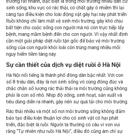
sinh sống, khu vực có rác thải, có chất gây ô nhiễm thì lại
càng tạo điều kiện cho loài động vật gây hại này phát triển.
Ruồi không chỉ làm mất vệ sinh môi trường, gây khó chịu
bất tiện cho cuộc sống con người mà nó còn trực tiếp lấy
bệnh, mang mầm bệnh đến cho con người. Vì vậy nhất định
cần một giải pháp diệt ruồi tận gốc để bảo vệ môi trường
sống của con người khỏi loài côn trùng mang nhiều mối
nguy hiểm tiềm tàng này.
Sự cần thiết của dịch vụ diệt ruồi ở Hà Nội
Hà Nội nổi tiếng là thành phố đông dân bậc nhất. Với con
số 8 triệu dân, đây là nơi sinh sống vô cùng đông đúc và
chắc chắn số lượng rác thải thải ra môi trường cũng không
phải là con số nhỏ. Nhịp độ sống, sinh hoạt, sản xuất và
tiêu dùng diễn ra nhanh, gây nên sự quá tải cho môi trường.
Rác thải nhiều và một số nơi môi trường sống không đảm
bảo tạo điều kiện thuận lợi cho có sinh vật có hại phát
triển, đặc biệt là ruồi. Người ta thường có câu ví von vui
rằng “Tự nhiên như ruồi Hà Nội”, điều đó cũng ám chỉ sự
đông đúc và xâm chiếm vào cuộc sống của người dân Hà