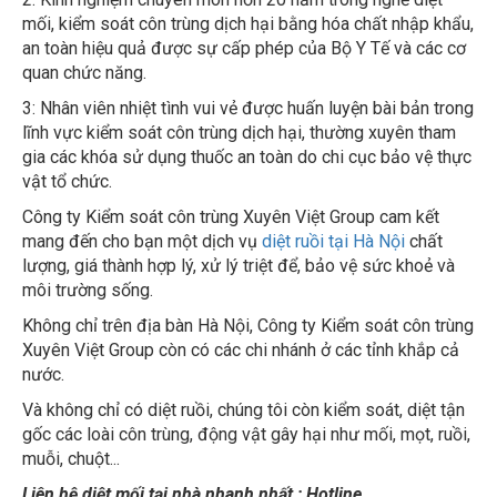
mối, kiểm soát côn trùng dịch hại bằng hóa chất nhập khẩu,
an toàn hiệu quả được sự cấp phép của Bộ Y Tế và các cơ
quan chức năng.
3: Nhân viên nhiệt tình vui vẻ được huấn luyện bài bản trong
lĩnh vực kiểm soát côn trùng dịch hại, thường xuyên tham
gia các khóa sử dụng thuốc an toàn do chi cục bảo vệ thực
vật tổ chức.
Công ty Kiểm soát côn trùng Xuyên Việt Group cam kết
mang đến cho bạn một dịch vụ
diệt ruồi tại Hà Nội
chất
lượng, giá thành hợp lý, xử lý triệt để, bảo vệ sức khoẻ và
môi trường sống.
Không chỉ trên địa bàn Hà Nội, Công ty Kiểm soát côn trùng
Xuyên Việt Group còn có các chi nhánh ở các tỉnh khắp cả
nước.
Và không chỉ có diệt ruồi, chúng tôi còn kiểm soát, diệt tận
gốc các loài côn trùng, động vật gây hại như mối, mọt, ruồi,
muỗi, chuột...
Liên hệ diệt mối tại nhà nhanh nhất : Hotline