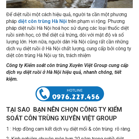
Để diệt ruồi một cách hiệu quả, người ta cần một phương
pháp
diệt côn trùng Hà Nội
trên phạm vi rộng. Phương
pháp diệt ruồi Hà Nội hoá học sử dụng các loại thuốc diệt
ruồi sinh học, có thể diệt cả trứng, dòi với mật độ và số
lượng lớn. Hơn nữa, người dân Hà Nội cũng rất cần những
dịch vụ diệt ruồi ở Hà Nội chất lượng, cung cấp bởi công ty
diệt côn trùng Hà Nội uy tín, trách nhiệm
Công ty Kiểm soát côn trùng Xuyên Việt Group cung cấp
dịch vụ diệt ruồi ở Hà Nội hiệu quả, nhanh chóng, tiết
kiệm.
TẠI SAO BẠN NÊN CHỌN CÔNG TY KIỂM
SOÁT CÔN TRÙNG XUYÊN VIỆT GROUP
1 : Hợp đồng cam kết dịch vụ diệt mối & côn trùng rõ ràng.
2: Kinh nghiệm chuyên môn hơn 20 năm trong nghề diệt