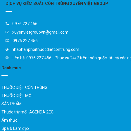
DỊCH VỤ KIỂM SOÁT CÔN TRÙNG XUYÊN VIỆT GROUP
0976.227.456
xuyenvietgroupvn@gmail.com
0976.227.456
nhaphanphoithuocdietcontrung.com
Liên hệ: 0976.227.456 - Phục vụ 24/7 trên toàn quốc, tất cả các n
Danh mục
THUỐC DIỆT CÔN TRÙNG
THUỐC DIỆT MỐI
SẢN PHẨM
Thuốc trừ mối AGENDA 2EC
Ẩm thực
Spa & Làm đẹp