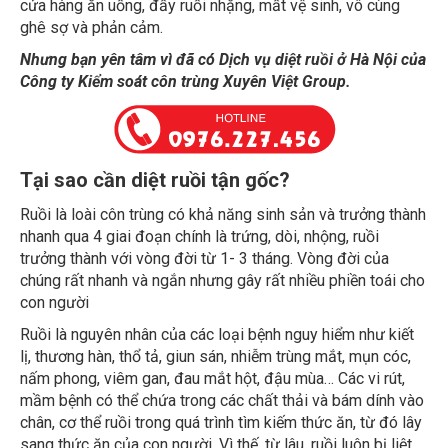
ghê sợ và phản cảm.
Nhưng bạn yên tâm vì đã có Dịch vụ diệt ruồi ở Hà Nội của
Công ty Kiểm soát côn trùng Xuyên Việt Group.
Tại sao cần diệt ruồi tận gốc?
Ruồi là loài côn trùng có khả năng sinh sản và trưởng thành
nhanh qua 4 giai đoạn chính là trứng, dòi, nhộng, ruồi
trưởng thành với vòng đời từ 1- 3 tháng. Vòng đời của
chúng rất nhanh và ngắn nhưng gây rất nhiều phiền toái cho
con người
Ruồi là nguyên nhân của các loại bệnh nguy hiểm như kiết
lị, thương hàn, thổ tả, giun sán, nhiễm trùng mắt, mụn cóc,
nấm phong, viêm gan, đau mắt hột, đậu mùa… Các vi rút,
mầm bệnh có thể chứa trong các chất thải và bám dính vào
chân, cơ thể ruồi trong quá trình tìm kiếm thức ăn, từ đó lây
sang thức ăn của con người. Vì thế, từ lâu, ruồi luôn bị liệt