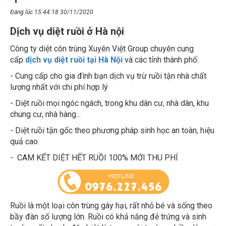
Đăng lúc 15:44:18 30/11/2020
Dịch vụ diệt ruồi ở Hà nội
Công ty diệt côn trùng Xuyên Việt Group chuyên cung
cấp
dịch vụ
diệt ruồi tại Hà Nội
và các tỉnh thành phố:
- Cung cấp cho gia đình bạn dịch vụ trừ ruồi tận nhà chất
lượng nhất với chi phí hợp lý
- Diệt ruồi mọi ngóc ngách, trong khu dân cư, nhà dân, khu
chung cư, nhà hàng...
- Diệt ruồi tận gốc theo phương pháp sinh học an toàn, hiệu
quả cao.
- CAM KẾT DIỆT HẾT RUỒI 100% MỚI THU PHÍ
Ruồi là một loại côn trùng gây hại, rất nhỏ bé và sống theo
bầy đàn số lượng lớn. Ruồi có khả năng đẻ trứng và sinh
trưởng rất nhanh, đặc biệt là trong môi trường nhiều dân cư