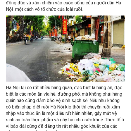
Nội một cách vô tổ chức của loài ruồi.
Hà Nội lại có rất nhiều hàng quán, đặc biệt là hàng ăn, đặc
biệt là các món ăn vỉa hè, đường phố, mà không phải hàng
quán nào cũng đảm bảo vệ sinh sạch sẽ. Nếu như không
có biện pháp diệt ruồi Hà Nội kịp thời thì chuyện ruồi xâm
nhập vào thức ăn là một điều rất hiển nhiên, gây mất vệ
sinh an toàn thực phẩm và gây hại cho sức khoẻ. Thực tế ti
vi báo đài cũng đã đăng tin rất nhiều góc khuất của các
cửa hàng ăn uống, đầy ruồi nhặng, mất vệ sinh, vô cùng