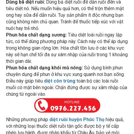
tiêu diệt nó. Nếu muốn hiệu quả hơn, có thể trộn thêm mật
ong hay sữa để dẫn ruồi. Tuy sản phẩm ít độc nhưng bạn
cũng không nên chủ quan. Tránh để thuốc tiếp xúc với vật
nuôi hay trẻ nhỏ.
Phun hóa chất dạng sương:
Tiêu diệt loài ruồi ngay lập
tức, có thể dùng phương pháp này. Cách này có thể áp dụng
trong không gian rộng lớn. Hóa chất tồn lưu ở các khu vực
này sẽ hạn chế tối đa sự xâm nhập của ruồi trong 1 khoảng
thời gian dài.
Phun hóa chất dạng khói mù nóng:
Sử dụng bình phun
chuyên dụng để phun ở khu vực xung quanh nơi bạn sống.
Điều này giúp tiêu
diệt côn trùng
toàn bộ các loài ruồi
muỗi có mặt bên ngoài. Chặn đứng được sự xâm nhập của
chúng từ ngoài vào.
Những phương pháp
diệt ruồi huyện Phúc Thọ
hiệu quả,
với những loại thuốc diệt ruồi tận gốc được bộ y tế cấp
phép lưu hành, được nhập khẩu từ Châu Âu, bảo vệ môi