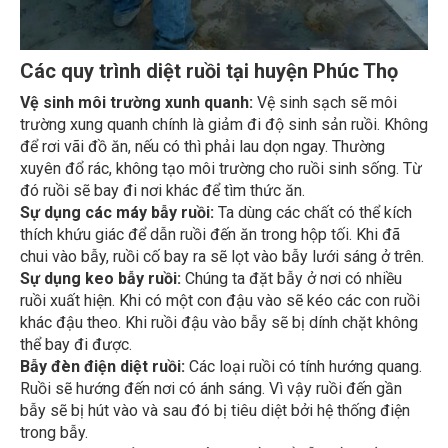
Các quy trình diệt ruồi tại huyện Phúc Thọ
Vệ sinh môi trường xunh quanh:
Vệ sinh sạch sẽ môi
trường xung quanh chính là giảm đi độ sinh sản ruồi. Không
để rơi vãi đồ ăn, nếu có thì phải lau dọn ngay. Thường
xuyên đổ rác, không tạo môi trường cho ruồi sinh sống. Từ
đó ruồi sẽ bay đi nơi khác để tìm thức ăn.
Sự dụng các máy bẫy ruồi:
Ta dùng các chất có thể kích
thích khứu giác để dẫn ruồi đến ăn trong hộp tối. Khi đã
chui vào bẫy, ruồi cố bay ra sẽ lọt vào bẫy lưới sáng ở trên.
Sự dụng keo bẫy ruồi:
Chúng ta đặt bẫy ở nơi có nhiều
ruồi xuất hiện. Khi có một con đậu vào sẽ kéo các con ruồi
khác đậu theo. Khi ruồi đậu vào bẫy sẽ bị dính chặt không
thể bay đi được.
Bẫy đèn điện diệt ruồi:
Các loại ruồi có tính hướng quang.
Ruồi sẽ hướng đến nơi có ánh sáng. Vì vậy ruồi đến gần
bẫy sẽ bị hút vào và sau đó bị tiêu diệt bởi hệ thống điện
trong bẫy.
Dùng bã diệt ruồi:
Dùng bả diệt ruồi để dẫn ruồi đến và