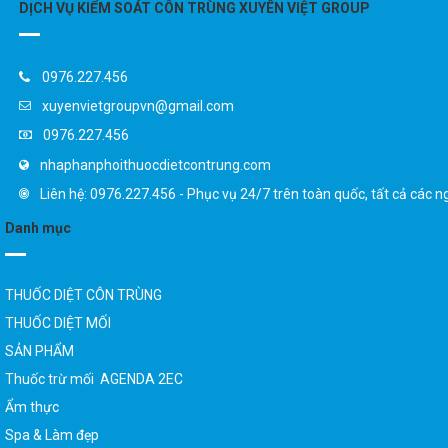
0976.227.456
xuyenvietgroupvn@gmail.com
0976.227.456
nhaphanphoithuocdietcontrung.com
Liên hệ: 0976.227.456 - Phục vụ 24/7 trên toàn quốc, tất cả các n
Danh mục
THUỐC DIỆT CÔN TRÙNG
THUỐC DIỆT MỐI
SẢN PHẨM
Thuốc trừ mối AGENDA 2EC
Ẩm thực
Spa & Làm đẹp