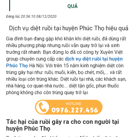
QUẢ
Đăng lúc 20:36:10 08/12/2020
Dịch vụ diệt ruồi tại huyện Phúc Thọ hiệu quả
Gia đình bạn đang gặp khó khăn khi diệt ruồi, đã dùng rất
nhiều phương pháp nhưng ruồi vẫn quay trở lại và sinh
trưởng rất nhanh. Bạn đừng lo đã có công ty Xuyên Việt
group chuyên cung cấp các
dịch vụ diệt ruồi tại huyện
Phúc Thọ
Hà Nội. Với trên 15 năm kinh nghiệm diệt côn
trùng gây hại như: ruồi, muỗi, kiến, bọ chét, mối,.... và rất
nhiều loại côn trùng khác. Diệt ruồi tại nhà, các khách sạn,
nhà hàng, cơ quan nhà nước.... diệt tận gốc, phun thuốc
phòng không cho côn trùng quay trở lại.
Tác hại của ruồi gây ra cho con người tại
huyện Phúc Thọ
Do thói quen bu đậu khắp mọi nơi để tìm kiếm thức ăn