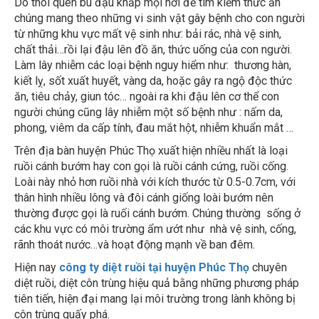
chúng mang theo những vi sinh vật gây bệnh cho con người
từ những khu vực mất vệ sinh như: bải rác, nhà vệ sinh,
chất thải…rồi lại đậu lên đồ ăn, thức uống của con người.
Làm lây nhiễm các loại bệnh nguy hiểm như: thương hàn,
kiết lỵ, sốt xuất huyết, vàng da, hoặc gây ra ngộ độc thức
ăn, tiêu chảy, giun tóc… ngoài ra khi đậu lên cơ thể con
người chúng cũng lây nhiễm một số bệnh như : nấm da,
phong, viêm da cấp tính, đau mắt hột, nhiễm khuẩn mắt …
Trên địa bàn huyện Phúc Thọ xuất hiện nhiều nhất là loại
ruồi cánh bướm hay con gọi là ruồi cánh cứng, ruồi cống.
Loài này nhỏ hơn ruồi nhà với kích thước từ 0.5-0.7cm, với
thân hình nhiều lông và đôi cánh giống loài bướm nên
thường được gọi là ruối cánh bướm. Chúng thường sống ở
các khu vực có môi trường ẩm ướt như nhà vệ sinh, cống,
rãnh thoát nước…và hoạt động mạnh về ban đêm.
Hiện nay
công ty diệt ruồi tại huyện Phúc Thọ
chuyên
diệt ruồi, diệt côn trùng hiệu quả bằng những phương pháp
tiên tiến, hiện đại mang lại môi trường trong lành không bị
côn trùng quấy phá.