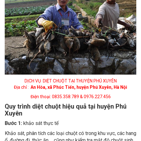
DỊCH VỤ DIỆT CHUỘT TẠI THUYỆN PHÚ XUYÊN
Địa chỉ :
An Hòa, xã Phúc Tiến, huyện Phú Xuyên, Hà Nội
Điện thoại: 0835.358.789 & 0976.227.456
Quy trình diệt chuột hiệu quả tại huyện Phú
Xuyên
Bước 1:
khảo sát thực tế
Khảo sát, phân tích các loại chuột có trong khu vực, các hang
ổ, đường đi, thức ăn,… cũng như kiểm tra mật độ chuột sinh