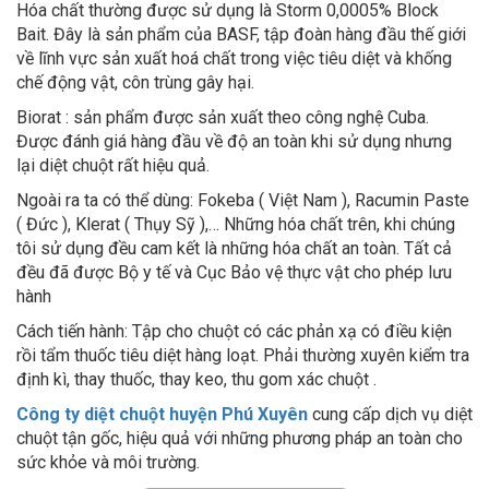
Bait. Đây là sản phẩm của BASF, tập đoàn hàng đầu thế giới
về lĩnh vực sản xuất hoá chất trong việc tiêu diệt và khống
chế động vật, côn trùng gây hại.
Biorat : sản phẩm được sản xuất theo công nghệ Cuba.
Được đánh giá hàng đầu về độ an toàn khi sử dụng nhưng
lại diệt chuột rất hiệu quả.
Ngoài ra ta có thể dùng: Fokeba ( Việt Nam ), Racumin Paste
( Đức ), Klerat ( Thụy Sỹ ),… Những hóa chất trên, khi chúng
tôi sử dụng đều cam kết là những hóa chất an toàn. Tất cả
đều đã được Bộ y tế và Cục Bảo vệ thực vật cho phép lưu
hành
Cách tiến hành: Tập cho chuột có các phản xạ có điều kiện
rồi tẩm thuốc tiêu diệt hàng loạt. Phải thường xuyên kiểm tra
định kì, thay thuốc, thay keo, thu gom xác chuột .
Công ty diệt chuột huyện Phú Xuyên
cung cấp dịch vụ diệt
chuột tận gốc, hiệu quả với những phương pháp an toàn cho
sức khỏe và môi trường.