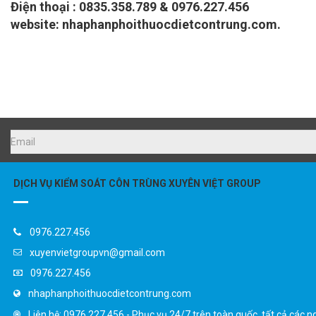
Điện thoại :
0835.358.789 & 0976.227.456
website: nhaphanphoithuocdietcontrung.com.
DỊCH VỤ KIỂM SOÁT CÔN TRÙNG XUYÊN VIỆT GROUP
0976.227.456
xuyenvietgroupvn@gmail.com
0976.227.456
nhaphanphoithuocdietcontrung.com
Liên hệ: 0976.227.456 - Phục vụ 24/7 trên toàn quốc, tất cả các n