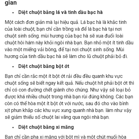
gian
Diệt chuột bằng lá và tinh dầu bạc hà
Một cách đơn giản mà lại hiệu quả. Lá bạc hà là khắc tinh
của loài chuột, bạn chỉ cần trồng và để lá bạc hà tại nơi
chuột sinh sống. mùi hương của bạc hà sẽ xua đuổi loài
chuột hôi hám này khỏi ngôi nhà bạn. Bạn nhỏ một ít tinh dầu
vào một miếng vải bông, để tại nơi chuột sinh sống. Mùi
hương của tinh dầu bạc hà sẽ làm cho lũ chuột phải bỏ đi.
Diệt chuột bằng bột ớt
Bạn chỉ cần rắc một ít bột ớt rải đều đều quanh khu vực
chuột sống sẽ biết ngay kết quả. Nếu chuột hít phải bột ớt thì
chỉ có con đường chết giành cho chúng. Như vậy sẽ loại bỏ
được khá nhiều chuột trong nhà bạn rùi đúng không. Các bạn
còn có thể hòa một ít bột ớt với nước, sau đó cho vào bình
xịt phun khắp các khu vực xung quanh nhà bạn. làm như vậy
sẽ giảm thiểu số chuột lai vãng qua ngôi nhà bạn.
Diệt chuột bằng xi măng
Bạn chỉ cần pha xi măng với bột mì và một chút muối hòa