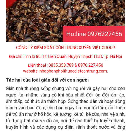
CÔNG TY KIỂM SOÁT CÔN TRÙNG XUYÊN VIỆT GROUP
Địa chỉ: Tỉnh lộ 80, Tt. Liên Quan, Huyện Thạch Thất, Tp. Hà Nội
Điện thoại : 0835.358.789 & 0976.227.456
website: nhaphanphoithuocdietcontrung.com.
Tác hại của loài gián đối với con người
Gián nhà thường sống chung với người và gây hại cho con
người tại những vùng có khí hậu nhiệt đới, ôn đới, ấm áp,
ẩm thấp, có thức ăn thích hợp. Sống theo đàn và hoạt động
mạnh vào ban đêm, còn ban ngày tìm nơi tối tăm, ẩm thấp
để trú ẩn như ở hố hốc, kẽ tường, kẽ tủ, kẽ cửa, nhà vệ sinh,
tủ đựng bát đĩa và đồ ăn, nơi để các thiết bị truyền thanh,
truyền hình và các dụng cụ điện; rãnh thoát nước và ống
nước, chuồng gia súc… Đêm tối, gián thường bò đi tìm thức