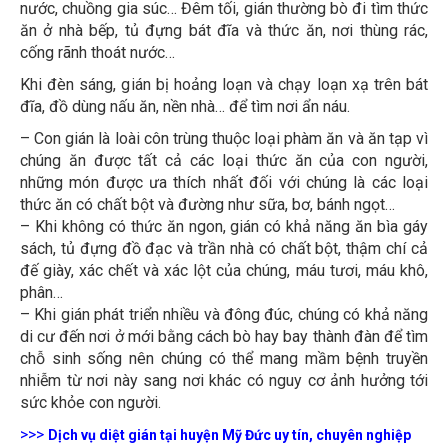
ăn ở nhà bếp, tủ đựng bát đĩa và thức ăn, nơi thùng rác,
cống rãnh thoát nước…
Khi đèn sáng, gián bị hoảng loạn và chạy loạn xạ trên bát
đĩa, đồ dùng nấu ăn, nền nhà… để tìm nơi ẩn náu.
– Con gián là loài côn trùng thuộc loại phàm ăn và ăn tạp vì
chúng ăn được tất cả các loại thức ăn của con người,
những món được ưa thích nhất đối với chúng là các loại
thức ăn có chất bột và đường như sữa, bơ, bánh ngọt…
– Khi không có thức ăn ngon, gián có khả năng ăn bìa gáy
sách, tủ đựng đồ đạc và trần nhà có chất bột, thậm chí cả
đế giày, xác chết và xác lột của chúng, máu tươi, máu khô,
phân…
– Khi gián phát triển nhiều và đông đúc, chúng có khả năng
di cư đến nơi ở mới bằng cách bò hay bay thành đàn để tìm
chỗ sinh sống nên chúng có thể mang mầm bệnh truyền
nhiễm từ nơi này sang nơi khác có nguy cơ ảnh hưởng tới
sức khỏe con người.
>>>
Dịch vụ diệt gián tại huyện Mỹ Đức
uy tín, chuyên nghiệp