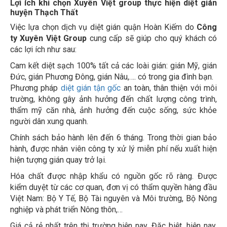
huyện Thạch Thất
Việc lựa chọn dịch vụ diệt gián quận Hoàn Kiếm do
Công
ty Xuyên Việt Group
cung cấp sẽ giúp cho quý khách có
các lợi ích như sau:
Cam kết diệt sạch 100% tất cả các loài gián: gián Mỹ, gián
Đức, gián Phương Đông, gián Nâu,…. có trong gia đình bạn.
Phương pháp
diệt gián tận gốc
an toàn, thân thiện với môi
trường, không gây ảnh hưởng đến chất lượng công trình,
thẩm mỹ căn nhà, ảnh hưởng đến cuộc sống, sức khỏe
người dân xung quanh.
Chính sách bảo hành lên đến 6 tháng. Trong thời gian bảo
hành, được nhân viên công ty xử lý miễn phí nếu xuất hiện
hiện tượng gián quay trở lại.
Hóa chất được nhập khẩu có nguồn gốc rõ ràng. Được
kiểm duyệt từ các cơ quan, đơn vị có thẩm quyền hàng đầu
Việt Nam: Bộ Y Tế, Bộ Tài nguyên và Môi trường, Bộ Nông
nghiệp và phát triển Nông thôn,…
Giá cả rẻ nhất trên thị trường hiện nay. Đặc biệt, hiện nay,