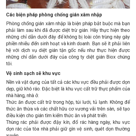
Các biện pháp phòng chống gián xâm nhập
Phòng chống gián xâm nhập là biện pháp bắt buộc mà bạn
phải làm sau khi đã được diệt trừ gián. Hãy thực hiện theo
những chỉ dẫn dưới đây để không bị loài côn trùng này gây
phiền nhiễu đến sinh hoạt và kinh doanh. Bạn sẽ ít phải liên
hệ với dịch vụ diệt gián tận gốc nếu như thực hiện được
những chỉ dẫn dưới đây của công ty diệt gián Biox chúng
tôi.
Vệ sinh sạch sẽ khu vực
Nền và vật dụng của tất cả các khu vực đều phải được dọn
dẹp, giữ khô ráo. Đặc biệt là khu vực cất trữ thực phẩm của
nhà hàng, nhà ở.
Thức ăn được cất trữ trong hộp, túi lưới, tủ lạnh. Không để
thức ăn thừa và các chất hữu cơ vương vãi trên sàn, sẽ tạo
điều kiện cho gián tìm kiếm thức ăn và phát triển.
Thùng rác phải được đậy kín, đổ rác hàng ngày, khu vực
dọn rác của tòa nhà phải giữ gìn vệ sinh, quét dọn thường
xuyên.