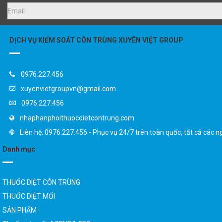
DỊCH VỤ KIỂM SOÁT CÔN TRÙNG XUYÊN VIỆT GROUP
0976.227.456
xuyenvietgroupvn@gmail.com
0976.227.456
nhaphanphoithuocdietcontrung.com
Liên hệ: 0976.227.456 - Phục vụ 24/7 trên toàn quốc, tất cả các n
Danh mục
THUỐC DIỆT CÔN TRÙNG
THUỐC DIỆT MỐI
SẢN PHẨM
Thuốc trừ mối AGENDA 2EC