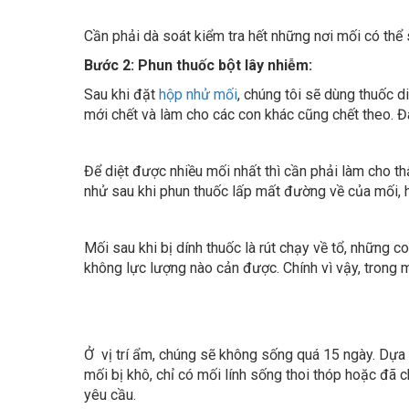
mới chết và làm cho các con khác cũng chết theo. 
Để diệt được nhiều mối nhất thì cần phải làm cho th
nhử sau khi phun thuốc lấp mất đường về của mối, h
Mối sau khi bị dính thuốc là rút chạy về tổ, những 
không lực lượng nào cản được. Chính vì vậy, trong 
Ở vị trí ẩm, chúng sẽ không sống quá 15 ngày. Dựa v
mối bị khô, chỉ có mối lính sống thoi thóp hoặc đã 
yêu cầu.
Bước 3: Phun phòng chống mối bằng dung dịch:
– Sau khoảng 3 – 5 ngày sau khi diệt mối, kiểm tra t
– Nếu trong quá trình thu dọn, còn vương vãi thuốc t