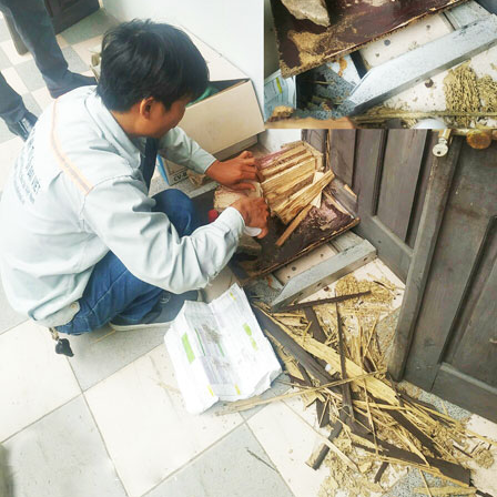
Xuyên Việt Cung Cấp Diệt Mối Tại Nhà 0976.227.456