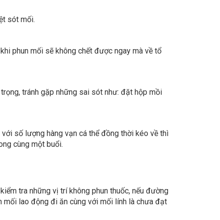
 trọng, tránh gặp những sai sót như: đặt hộp mồi
 với số lượng hàng vạn cá thể đồng thời kéo về thì
rong cùng một buổi.
 kiểm tra những vị trí không phun thuốc, nếu đường
n mối lao động đi ăn cùng với mối lính là chưa đạt
ành đặt mồi nhử tổ mới.
à môi trường nước