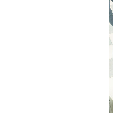
Diệt mối tại nhà theo cách dân gian
1. Cách diệt trừ mối bằng muối