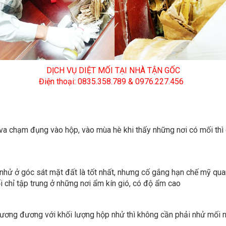
DỊCH VỤ DIỆT MỐI TẠI NHÀ TẬN GỐC
Điện thoại: 0835.358.789 & 0976.227.456
a chạm đụng vào hộp, vào mùa hè khi thấy những nơi có mối thì c
 nhử ở góc sát mặt đất là tốt nhất, nhưng cố gắng hạn chế mỹ quan
i chỉ tập trung ở những nơi ẩm kín gió, có độ ẩm cao
tương đương với khối lượng hộp nhử thì không cần phải nhử mối n
sinh sống như: tủ sách tủ hồ mơ và các đống phế thải. Để tránh di
diệt mối tận gốc để phun thuốc. Đây là loại thuốc có màu nâu hồn