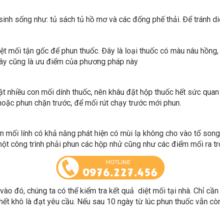
Đây cũng là ưu điểm của phương pháp này
ật nhiều con mối dính thuốc, nên khâu đặt hộp thuốc hết sức quan
oặc phun chặn trước, để mối rút chạy trước mới phun.
con mối lính có khả năng phát hiện có mùi lạ không cho vào tổ song
một công trình phải phun các hộp nhử cũng như các điểm mối ra t
ào đó, chúng ta có thể kiểm tra kết quả diệt mối tại nhà. Chỉ cần
chết khô là đạt yêu cầu. Nếu sau 10 ngày từ lúc phun thuốc vẫn cò
ổ của mối, nếu thấy mối vẫn còn tồn tai thì ta cần chuẩn bị tiến h
hì phải thu dọn sạch sẽ, không đổ trực tiếp ra môi trường, nhất l