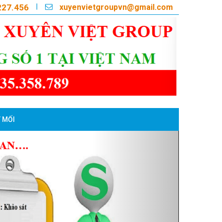
xuyenvietgroupvn@gmail.com
|
227.456
 MỐI
Next