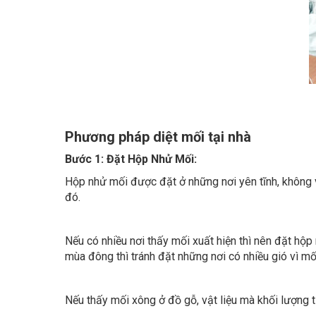
Phương pháp diệt mối tại nhà
Bước 1: Đặt Hộp Nhử Mối:
Hộp nhử mối được đặt ở những nơi yên tĩnh, không v
đó.
Nếu có nhiều nơi thấy mối xuất hiện thì nên đặt hộp
mùa đông thì tránh đặt những nơi có nhiều gió vì mố
Nếu thấy mối xông ở đồ gỗ, vật liệu mà khối lượng 
Cần phải dà soát kiểm tra hết những nơi mối có thể 
Bước 2: Phun thuốc bột lây nhiễm:
Sau khi đặt
hộp nhử mối
, chúng tôi sẽ dùng thuốc 