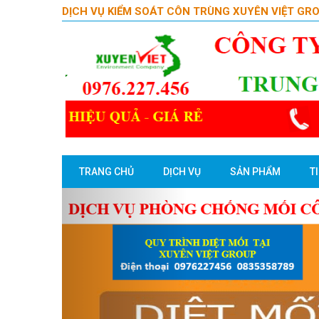
DỊCH VỤ KIỂM SOÁT CÔN TRÙNG XUYÊN VIỆT GR
TRANG CHỦ
DỊCH VỤ
SẢN PHẨM
T
Previous