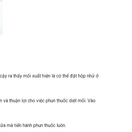
ậy ra thấy mối xuất hiện là có thể đặt hộp nhử ở
 và thuận lợi cho việc phun thuốc diệt mối. Vào
ữa mà tiến hành phun thuốc luôn.
ệt sót mối.
g, khi phun mối sẽ không chết được ngay mà về tổ