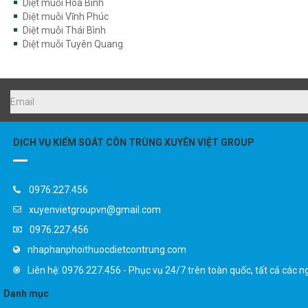
Diệt muỗi Hoà Bình
Diệt muỗi Vĩnh Phúc
Diệt muỗi Thái Bình
Diệt muỗi Tuyên Quang
DỊCH VỤ KIỂM SOÁT CÔN TRÙNG XUYÊN VIỆT GROUP
0976.227.456
xuyenvietgroupvn@gmail.com
0976.227.456
nhaphanphoithuocdietcontrung.com
Liên hệ: 0976.227.456 - Phục vụ 24/7 trên toàn quốc, tất cả các n
Danh mục