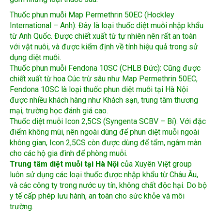
International – Anh): Đây là loại thuốc diệt muỗi nhập khẩu
từ Anh Quốc. Được chiết xuất từ tự nhiên nên rất an toàn
với vật nuôi, và được kiểm định về tính hiệu quả trong sử
dụng diệt muỗi.
Thuốc phun muỗi Fendona 10SC (CHLB Đức): Cũng được
chiết xuất từ hoa Cúc trừ sâu như Map Permethrin 50EC,
Fendona 10SC là loại thuốc phun diệt muỗi tại Hà Nội
được nhiều khách hàng như Khách sạn, trung tâm thương
mại, trường học đánh giá cao.
Thuốc diệt muỗi Icon 2,5CS (Syngenta SCBV – Bỉ): Với đặc
điểm không mùi, nên ngoài dùng để phun diệt muỗi ngoài
không gian, Icon 2,5CS còn được dùng để tẩm, ngâm màn
cho các hộ gia đình để phòng muỗi.
Trung tâm diệt muỗi tại Hà Nội
của Xuyên Việt group
luôn sử dụng các loại thuốc được nhập khẩu từ Châu Âu,
và các công ty trong nước uy tín, không chất độc hại. Do bộ
y tế cấp phép lưu hành, an toàn cho sức khỏe và môi
trường.