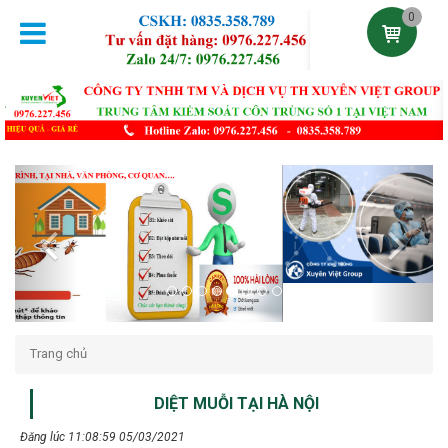
0
Previous
Next
Trang chủ
DIỆT MUỖI TẠI HÀ NỘI
Đăng lúc 11:08:59 05/03/2021
Cam Kết Diệt Sạch 100% Muỗi - Côn Trùng Ngay Lần Phun Đầu
Hiệu Quả Từ 4-6 Tháng Hóa Chất Nhập Khẩu An Toàn Uy Tín