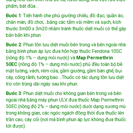
Bước 1
: Tiến hành che phủ giường chiếu, đồ đạc, quần áo,
chăn màn, đồ chơi,…bằng các tấm vải mềm và sạch, kích
thước 3m00 x 3m20 nhằm tránh thuốc diệt muỗi có thể gây
bắn bẩn khi phun.
Bước 2
: Phun tồn lưu diệt muỗi bên trong và bên ngoài nhà
bằng bình phun áp lực đưa hỗn hợp thuốc Fendona 10SC
(nồng độ 1% – dung môi nước) và
Map Permethrin
50EC
(nồng độ 1% – dung môi nước) phủ đều toàn bộ bề
mặt tường, vách, rèm cửa, gầm giường, gầm bàn ghế, bụi
cây, cống rãnh, tường bao….Thuốc có tác dụng tồn lưu diệt
trừ côn trùng dài ngày sau khi phun.
Bước 3
: Phun diệt muỗi cho không gian bên trong và bên
ngoài nhà bằng máy phun ULV đưa thuốc Map Permethrin
50EC (nồng độ 2% – dung môi nước) dưới dạng sương mù
trong không gian, các ngóc ngách đồng thời đưa thuốc lên
trần cao, cây cối (nơi mà bình phun áp lực không đưa thuốc
tới được).