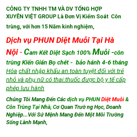
XUYÊN VIỆT GROUP Là Đơn Vị Kiểm Soát Côn
trùng, với hơn 15 Năm kinh nghiệm,
D
ịch vụ PHUN Diệt Muỗi
Tại Hà
C
M
Nội
-
uỗi -
am Kết Diệt Sạch 100%
côn
trùng
Kiến Gián Bọ chét -
bảo hánh 4-6 tháng
Hóa
chất nhập khẩu an toàn tuyệt đối với trẻ
nhỏ và phụ nữ có thai.thuốc được bộ y tế cấp
phép lưu hành
Chúng Tôi Mang Đến Các
dịch vụ PHUN
Diệt Muỗi
&
Côn Trùng Tại Nhà, C
ơ Quan Trườ ng Học, Doanh
Nghiệp...Với Sứ Mệnh Mang Đến Một Môi Trường
Sống Lành Mạnh,