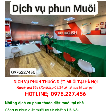
DỊCH VỤ PHUN THUỐC DIỆT MUỖI TẠI HÀ NỘI
Khuyến mại 50%
Mùa dịch pv24/24 có mặt sau 30 phút gọi
HOTLINE; 0976.227.456
Những dịch vụ phun thuốc diệt muỗi tại nhà
Công ty phun diệt muỗi uy tín nhất ở Hà Nội.
Chi phí phun thuốc diệt muỗi tại nhà rẻ nhất tại nhà