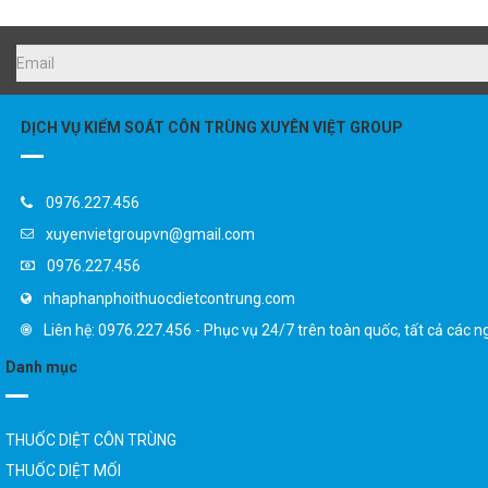
DỊCH VỤ KIỂM SOÁT CÔN TRÙNG XUYÊN VIỆT GROUP
0976.227.456
xuyenvietgroupvn@gmail.com
0976.227.456
nhaphanphoithuocdietcontrung.com
Liên hệ: 0976.227.456 - Phục vụ 24/7 trên toàn quốc, tất cả các n
Danh mục
THUỐC DIỆT CÔN TRÙNG
THUỐC DIỆT MỐI
SẢN PHẨM