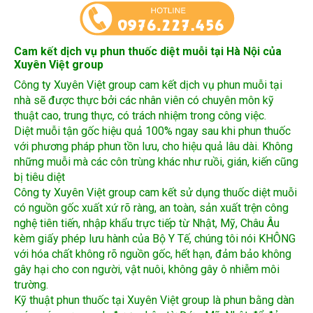
Cam kết dịch vụ phun thuốc diệt muỗi tại Hà Nội của
Xuyên Việt group
Công ty Xuyên Việt group cam kết
dịch vụ phun muỗi tại
nhà
sẽ được thực bởi các nhân viên có chuyên môn kỹ
thuật cao, trung thực, có trách nhiệm trong công việc.
Diệt muỗi tận gốc hiệu quả 100% ngay sau khi phun thuốc
với phương pháp phun tồn lưu, cho hiệu quả lâu dài. Không
những muỗi mà các côn trùng khác như ruồi, gián, kiến cũng
bị tiêu diệt
Công ty Xuyên Việt group cam kết sử dụng thuốc diệt muỗi
có nguồn gốc xuất xứ rõ ràng, an toàn, sản xuất trện công
nghệ tiên tiến, nhập khẩu trực tiếp từ Nhật, Mỹ, Châu Âu
kèm giấy phép lưu hành của Bộ Y Tế, chúng tôi nói KHÔNG
với hóa chất không rõ nguồn gốc, hết hạn, đảm bảo không
gây hại cho con người, vật nuôi, không gây ô nhiễm môi
trường.
Kỹ thuật phun thuốc tại Xuyên Việt group là phun bằng dàn
máy móc cực mạnh được nhập từ Đức, Mỹ, Nhật để đảm
bảo thuốc được rải đều mọi ngóc ngách, mọi nơi muỗi ẩn