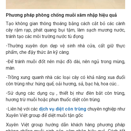
Phương pháp phòng chống muỗi xâm nhập hiệu quả
Tạo không gian thông thoáng bằng cách cắt bỏ các cành
cây rậm rạp, phát quang bụi tậm, làm sạch mương nước,
tránh tạo các môi trường nước tù đọng.
-Thường xuyên dọn dẹp vệ sinh nhà cửa, cất giữ thực
phẩm, che đậy thức ăn kỹ càng.
-Để tránh muỗi đốt nên mặc đồ dài, nên ngủ trong mùng,
màn.
-Trồng xung quanh nhà các loại cây có khả năng xua đuổi
côn trùng như: húng quế, oải hương, sả, bạc hà, hoa cúc…
-Sử dụng các dụng cụ , thiết bị như đèn bắt côn trùng,
hương trừ muỗi hoặc phun thuốc diệt côn trùng.
-Liên hệ với các
dịch vụ diệt côn trùng
chuyên nghiệp như
Xuyên Việt group để diệt muỗi tận gốc
Xuyên Việt group hướng dẫn khách hàng phương pháp
phòng chống muỗi sinh sản, xâm nhập hiệu quả. Cách tốt