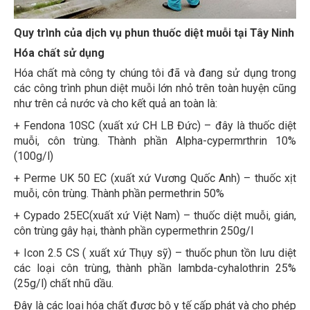
Quy trình của dịch vụ phun thuốc diệt muỗi tại Tây Ninh
Hóa chất sử dụng
Hóa chất mà công ty chúng tôi đã và đang sử dụng trong
các công trình phun diệt muỗi lớn nhỏ trên toàn huyện cũng
như trên cả nước và cho kết quả an toàn là:
+ Fendona 10SC (xuất xứ CH LB Đức) – đây là thuốc diệt
muỗi, côn trùng. Thành phần Alpha-cypermrthrin 10%
(100g/l)
+ Perme UK 50 EC (xuất xứ Vương Quốc Anh) – thuốc xịt
muỗi, côn trùng. Thành phần permethrin 50%
+ Cypado 25EC(xuất xứ Việt Nam) – thuốc diệt muỗi, gián,
côn trùng gây hại, thành phần cypermethrin 250g/l
+ Icon 2.5 CS ( xuất xứ Thụy sỹ) – thuốc phun tồn lưu diệt
các loại côn trùng, thành phần lambda-cyhalothrin 25%
(25g/l) chất nhũ dầu.
Đây là các loại hóa chất được bộ y tế cấp phát và cho phép