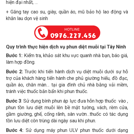
+ Găng tay cao su, giày, quần áo, mũ bảo hộ lao động và
khăn lau dọn vệ sinh
Quy trình thực hiện dịch vụ phun diệt muỗi tại Tây Ninh
Bước 1:
Kiểm tra, khảo sát khu vực quanh nhà bạn, báo giá,
làm hợp đồng.
Bước 2:
Trước khi tiến hành dịch vụ diệt muỗi dưới sự hỗ
trợ của khách hàng tiến hành che phủ giường hiếu, đồ đạc,
quần áo, chăn màn… tại gia đình chủ nhà bằng vải mềm,
tránh việc thuốc bắn bẩn khi phun thuốc.
Bước 3
: Sử dụng bình phun áp lực đưa hỗn hợp thuốc vào ,
phun tồn lưu diệt muỗi lên bề mặt tường, vách, rèm cửa,
gầm giường, ghế, cống rãnh, sân vườn…thuốc có tác dụng
tồn lưu diệt côn trùng dài ngày sau khi phun.
Bước 4:
Sử dụng máy phun ULV phun thuốc dưới dạng
sương mù trong không gian tại ngóc ngách và trần cao, cây