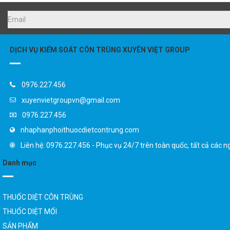
DỊCH VỤ KIỂM SOÁT CÔN TRÙNG XUYÊN VIỆT GROUP
0976.227.456
xuyenvietgroupvn@gmail.com
0976.227.456
nhaphanphoithuocdietcontrung.com
Liên hệ: 0976.227.456 - Phục vụ 24/7 trên toàn quốc, tất cả các n
Danh mục
THUỐC DIỆT CÔN TRÙNG
THUỐC DIỆT MỐI
SẢN PHẨM