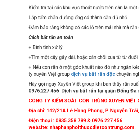
Lắp tấm chắn đường ống có thành cần đủ nhỏ.
Đảm bảo rằng không có các lỗ trên mái nhà mà rắn c
Cách bắt rắn an toàn
+ Bình tĩnh xử lý
+Tìm một cây gậy dài, hoặc cán chổi xua từ từ đuổi
+ Nếu con rắn ở một góc khuất nào đó như ngăn kéo, 
ty xuyên Việt group
dịch vụ bắt rắn độc
chuyên ngh
Hãy gọi ngay Xuyên Việt group khi bạn thấy rắn xuất
0976.227.456
Dịch vụ bắt rắn tại quận Đống Đa
c
CÔNG TY KIỂM SOÁT CÔN TRÙNG XUYÊN VIỆT
Địa chỉ:
142/21A Lê Hồng Phong, P. Nguyễn Trãi,
Điện thoại : 0835.358.789 & 0976.227.456
website: nhaphanphoithuocdietcontrung.com.