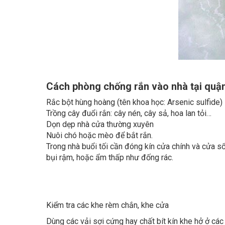
Cách phòng chống rắn vào nhà tại quậ
Rắc bột hùng hoàng (tên khoa học: Arsenic sulfide)
Trồng cây đuổi rắn: cây nén, cây sả, hoa lan tỏi…
Dọn dẹp nhà cửa thường xuyên
Nuôi chó hoặc mèo để bắt rắn.
Trong nhà buổi tối cần đóng kín cửa chính và cửa sổ
bụi rậm, hoặc ẩm thấp như đống rác.
Kiểm tra các khe rèm chắn, khe cửa
Dùng các vải sợi cứng hay chất bít kín khe hở ở các
Kiểm tra tại các khu vực thoát nước trên sân là một