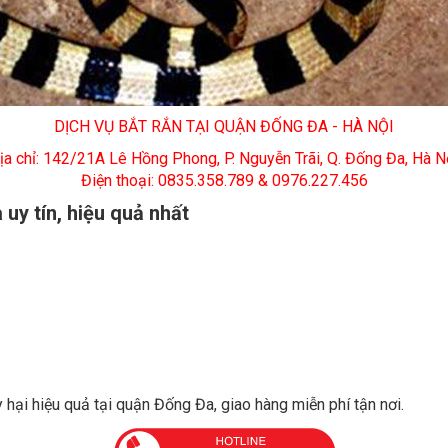
DỊCH VỤ BẮT RẮN TẠI QUẬN ĐỐNG ĐA - HÀ NỘI
ịa chỉ: 142/21A Lê Hồng Phong, P. Nguyễn Trãi, Q. Đống Đa, Hà N
Điện thoại: 0835.358.789 & 0976.227.456
uy tín, hiệu quả nhất
ây hại hiệu quả tại quận Đống Đa, giao hàng miễn phí tận nơi.