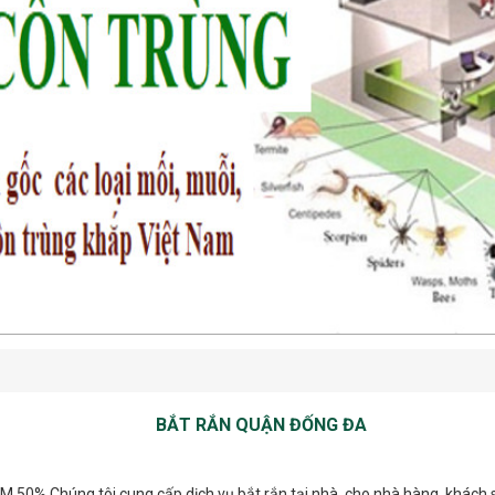
BẮT RẮN QUẬN ĐỐNG ĐA
KM 50% Chúng tôi cung cấp dịch vụ bắt rắn tại nhà, cho nhà hàng, khách s