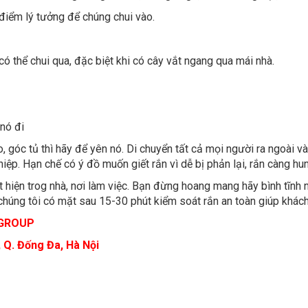
ó thể chui qua, đặc biệt khi có cây vắt ngang qua mái nhà.
 nó đi
góc tủ thì hãy để yên nó. Di chuyển tất cả mọi người ra ngoài và 
iệp.
Hạn chế có ý đồ muốn giết rắn vì dễ bị phản lại, rắn càng h
 hiện trog nhà, nơi làm việc. Bạn đừng hoang mang hãy bình tĩnh 
húng tôi có mặt sau 15-30 phút kiểm soát rắn an toàn giúp khách
 GROUP
 Q. Đống Đa, Hà Nội