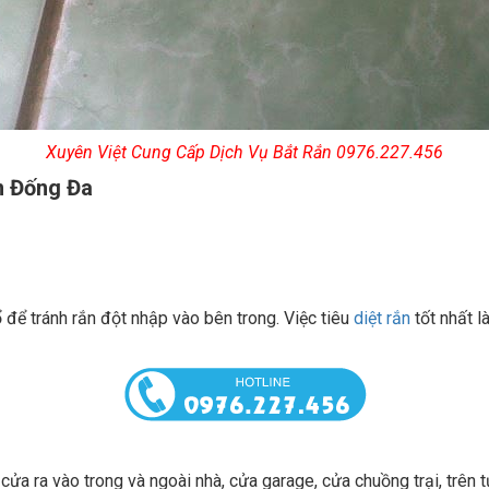
Xuyên Việt Cung Cấp Dịch Vụ Bắt Rắn 0976.227.456
n Đống Đa
 để tránh rắn đột nhập vào bên trong. Việc tiêu
diệt rắn
tốt nhất l
 cửa ra vào trong và ngoài nhà, cửa garage, cửa chuồng trại, trên 
 điểm lý tưởng để chúng chui vào.