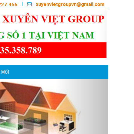
xuyenvietgroupvn@gmail.com
|
227.456
 MỐI
Next