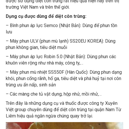
trường Việt Nam và trên thế giới.
Dụng cụ được dùng để diệt côn trùng:
– Bình phun áp lực Semco (Nhật Bản): Dùng để phun tồn
lưu
– Máy phun ULV (phun mù lạnh) SS20EU KOREA): Dùng
phun không gian, tiêu diệt muỗi
– Máy phun áp lực Robin 5.0 (Nhật Bản): Dùng phun các
khuôn viên rộng như nhà máy, công ty,…
– Máy phun mù nhiệt SS550F (Hàn Quốc): Dùng phun dạng
khói, phun cống rãnh, hố ga, tiêu diệt và phá huỷ tại nơi côn
trùng ưu ẩn nấp, sinh sản
– Các màng che tủ vật dụng; hộp nhử, mồi nhử,…
Trên đây là những dụng cụ và thuốc được công ty Xuyên
Việt group chuyên dùng để diệt côn trùng tại quận Nam Từ
Liêm hiệu quả ngăn ngừa chúng quay trở lại.