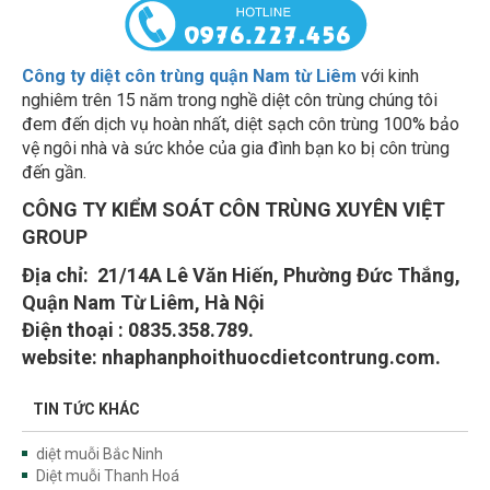
Công ty diệt côn trùng quận Nam từ Liêm
với kinh
nghiêm trên 15 năm trong nghề diệt côn trùng chúng tôi
đem đến dịch vụ hoàn nhất, diệt sạch côn trùng 100% bảo
vệ ngôi nhà và sức khỏe của gia đình bạn ko bị côn trùng
đến gần.
CÔNG TY KIỂM SOÁT CÔN TRÙNG XUYÊN VIỆT
GROUP
Địa chỉ: 21/14A Lê Văn Hiến, Phường Đức Thắng,
Quận Nam Từ Liêm, Hà Nội
Điện thoại : 0835.358.789.
website: nhaphanphoithuocdietcontrung.com.
TIN TỨC KHÁC
diệt muỗi Bắc Ninh
Diệt muỗi Thanh Hoá
Diệt muỗi Nghệ An