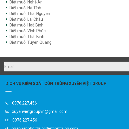
Diệt muỗi Hà Tĩnh
Diệt muỗi Thái Nguyên
Diệt muỗi Lai Châu
Diệt muỗi Hoà Bình
Diệt muỗi Vĩnh Phúc
Diệt muỗi Thái Bình
Diệt muỗi Tuyên Quang
DỊCH VỤ KIỂM SOÁT CÔN TRÙNG XUYÊN VIỆT GROUP
0976.227.456
xuyenvietgroupvn@gmail.com
0976.227.456
nhaphanphoithuocdietcontrung.com