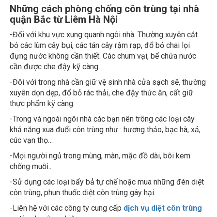
Những cách phòng chống côn trùng tại nhà
quận Bắc từ Liêm Hà Nội
-Đối với khu vực xung quanh ngôi nhà. Thường xuyên cắt
bỏ các lùm cây bụi, các tán cây rậm rạp, đổ bỏ chai lọi
đựng nước không cần thiết. Các chum vại, bể chứa nước
cần được che đậy kỹ càng.
-Đôi với trong nhà cần giữ vệ sinh nhà cửa sạch sẽ, thường
xuyên dọn dẹp, đổ bỏ rác thải, che đậy thức ăn, cất giữ
thực phẩm kỹ càng.
-Trong và ngoài ngôi nhà các bạn nên trông các loại cây
khả năng xua đuổi côn trùng như : hương thảo, bạc hà, xả,
cúc vạn thọ…
-Mọi người ngủ trong mùng, màn, mặc đồ dài, bôi kem
chống muỗi..
-Sử dụng các loại bẩy bả tự chế hoặc mua những đèn diệt
côn trùng, phun thuốc diệt côn trùng gây hại.
-Liên hệ với các công ty cung cấp
dịch vụ diệt côn trùng
uy tín, chuyên nghiệp.