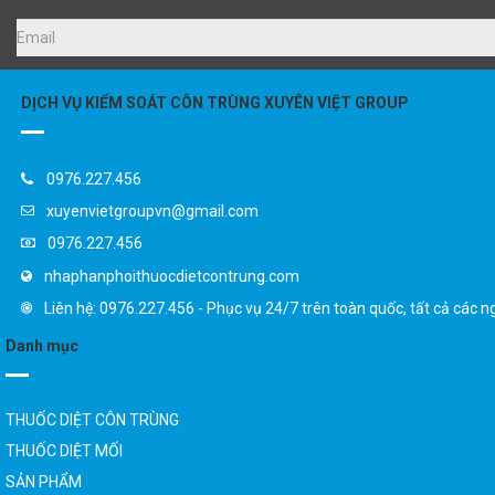
DỊCH VỤ KIỂM SOÁT CÔN TRÙNG XUYÊN VIỆT GROUP
0976.227.456
xuyenvietgroupvn@gmail.com
0976.227.456
nhaphanphoithuocdietcontrung.com
Liên hệ: 0976.227.456 - Phục vụ 24/7 trên toàn quốc, tất cả các n
Danh mục
THUỐC DIỆT CÔN TRÙNG
THUỐC DIỆT MỐI
SẢN PHẨM