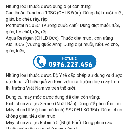
Những loại thuốc được dùng diệt côn trùng:
Các thuốc Fendona 10SC (CHLB Đức): Dùng diệt muỗi, ruồi,
gián, bọ chét, rầy, rệp, …
Permethrin 50EC (Vương quốc Anh): Dùng diệt muỗi, ruồi,
gián, bọ chét, rầy, rệp,…
Aqua Resigen (CHLB Đức): Thuốc diệt muỗi, côn trùng
Ale 10CS (Vương quốc Anh): Dùng diệt muỗi, ruồi, ve cho,
gián, kiến,…
Nhữ
ng loại thuốc được Bộ Y tế cấp phép sử dụng và được
sử dụng rất hiệu quả an toàn với môi trường hiện nay trên
thị trường Việt Nam và trên thế giới,
Dụng cụ máy móc được dùng để diệt côn trùng:
Bình phun áp lực Semco (Nhật Bản): Dùng để phun tồn lưu
Máy phun ULV (phun mù lạnh) SS20EU KOREA): Dùng phun
không gian, tiêu diệt muỗi
Máy phun áp lực Robin 5.0 (Nhật Bản): Dùng phun các
khuôn viên rộng như nhà máy, công ty,…