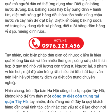
quả mà người dân có thể ứng dụng như: Diệt gián bằng
nước đường, bia, baking soda hay bẫy băng dính + hành
tím; diệt mối xông gỗ bằng dầu hỏa/cồn hoặc dùng chậu
nước và cây nến để đặt bẫy; Diệt kiến bằng baking soda,
vỏ trứng hay dung dịch xà phòng; diệt ruồi bằng dấm bằng
vỉ đập, miếng dính ruồi…
Tuy nhiên, các biện pháp dân gian có nhược điểm là hiệu
quả không lâu dài và tốn nhiều thời gian, công sức, chỉ thích
hợp ở quy mô nhỏ với lượng côn trùng ít. Ngược lại, ở phạm
vi lớn hơn, mật độ côn trùng rất nhiều thì tốt nhất bạn vẫn
nên liên hệ với công ty dịch vụ diệt côn trùng chuyên
nghiệp.
Nhìn chung, trên địa bàn Hà Nội cũng như tại quận Tây Hồ,
không khó để tìm thấy một
công ty diệt côn trùng tại
quận Tây Hồ
, tuy nhiên, điều đáng nói ở đây là quý khách
hàng cần phải tỉnh táo, cân nhắc các yếu tố để lựa chọn nơi
cung cấp dịch vụ uy tín, chất lượng, hiệu quả đảm bảo loại