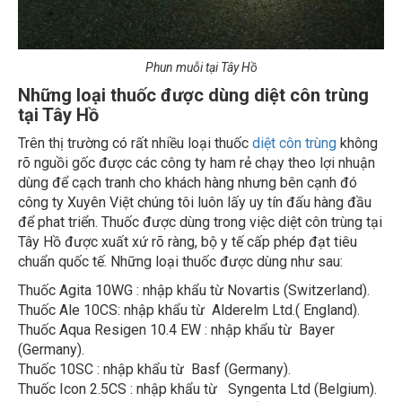
Phun muỗi tại Tây Hồ
Những loại thuốc được dùng diệt côn trùng
tại Tây Hồ
Trên thị trường có rất nhiều loại thuốc
diệt côn trùng
không
rõ nguồi gốc được các công ty ham rẻ chạy theo lợi nhuận
dùng để cạch tranh cho khách hàng nhưng bên cạnh đó
công ty Xuyên Việt chúng tôi luôn lấy uy tín đấu hàng đầu
để phat triển. Thuốc được dùng trong việc diệt côn trùng tại
Tây Hồ được xuất xứ rõ ràng, bộ y tế cấp phép đạt tiêu
chuẩn quốc tế. Những loại thuốc được dùng như sau:
Thuốc Agita 10WG : nhập khẩu từ Novartis (Switzerland).
Thuốc Ale 10CS: nhập khẩu từ Alderelm Ltd.( England).
Thuốc Aqua Resigen 10.4 EW : nhập khẩu từ Bayer
(Germany).
Thuốc 10SC : nhập khẩu từ Basf (Germany).
Thuốc Icon 2.5CS : nhập khẩu từ Syngenta Ltd (Belgium).
Thuốc Map Permethrin 50EC: nhập khẩu từ Hockley