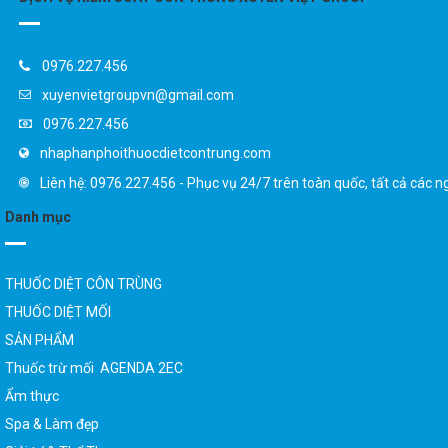
0976.227.456
xuyenvietgroupvn@gmail.com
0976.227.456
nhaphanphoithuocdietcontrung.com
Liên hệ: 0976.227.456 - Phục vụ 24/7 trên toàn quốc, tất cả các n
Danh mục
THUỐC DIỆT CÔN TRÙNG
THUỐC DIỆT MỐI
SẢN PHẨM
Thuốc trừ mối AGENDA 2EC
Ẩm thực
Spa & Làm đẹp
Giải trí & Thể Thao