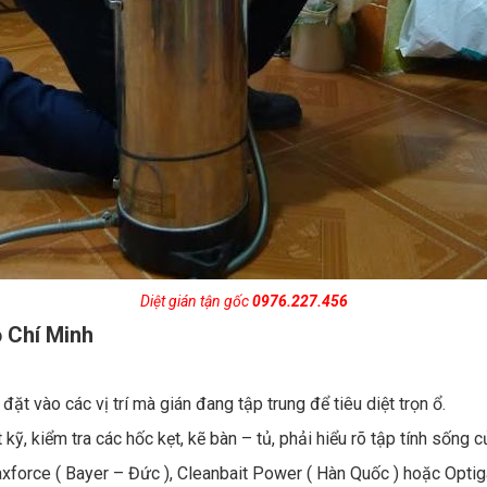
Diệt gián tận gốc
0976.227.456
ồ Chí Minh
t vào các vị trí mà gián đang tập trung để tiêu diệt trọn ổ.
kỹ, kiểm tra các hốc kẹt, kẽ bàn – tủ, phải hiểu rõ tập tính sống c
xforce ( Bayer – Đức ), Cleanbait Power ( Hàn Quốc ) hoặc Optig
ng nhà, tiêu diệt gián trứng gián, gián con con gây hại; thuốc có t