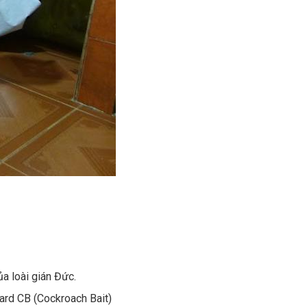
ủa loài gián Đức.
ard CB (Cockroach Bait)
ác dụng tồn lưu lâu dài diệt gián gây hại, ngăn ngừa