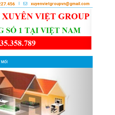
xuyenvietgroupvn@gmail.com
|
227.456
 MỐI
Next