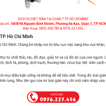
DỊCH VỤ DIỆT GIÁN TẠI QUẬN 7 TP HỒ CHÍ MINH
Địa chỉ :
58/8/9A Nguyễn Bỉnh Khiêm, Phường Đa Kao, Quận 7, TP HC
Điện thoại: 0835.358.789 & 0976.227.456
7 TP Hồ Chí Minh
 Chí Minh. Chúng bò khắp nơi từ khu vực này sang khu vực khác, c
ứ từ chất thải, rác, đồ đạc, giấy tờ và cả đồ ăn của con người. L
ruột, dịch tả, phong, dịch hạch, thương hàn, virus bại liệt…bên cạn
 với mọi điều kiện sống và không dễ dể tiêu diệt. Trong đó loài giá
rên lưng. Như tên gọi của nó loài gián này chỉ mới xâm nhập vào 
 cao cùng với khả năng di chuyển linh hoạt lại khó tiêu diệt nên 