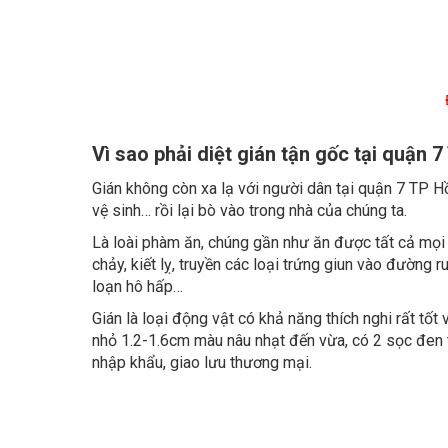
Vì sao phải diệt gián tận gốc tại quận 
Gián không còn xa lạ với người dân tại quận 7 TP Hồ
vệ sinh… rồi lại bò vào trong nhà của chúng ta.
Là loài phàm ăn, chúng gần như ăn được tất cả mọi th
chảy, kiết lỵ, truyền các loại trứng giun vào đường 
loạn hô hấp…
Gián là loại động vật có khả năng thích nghi rất tốt
nhỏ 1.2-1.6cm màu nâu nhạt đến vừa, có 2 sọc đen t
nhập khẩu, giao lưu thương mại.
Tuy mới xuất hiện gần đây nhưng với tốc độ sinh sản