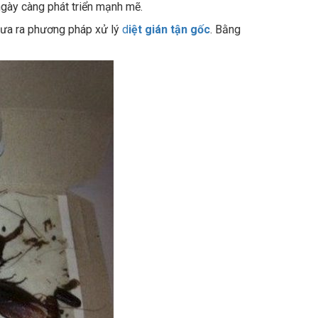
 đưa ra phương pháp xử lý
d
iệt gián tận gốc
. Bằng