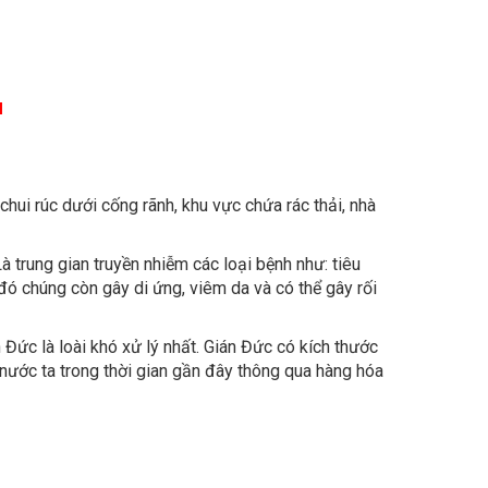
M
hui rúc dưới cống rãnh, khu vực chứa rác thải, nhà
à trung gian truyền nhiễm các loại bệnh như: tiêu
h đó chúng còn gây di ứng, viêm da và có thể gây rối
n Đức là loài khó xử lý nhất. Gián Đức có kích thước
nước ta trong thời gian gần đây thông qua hàng hóa
ngày càng phát triển mạnh mẽ.