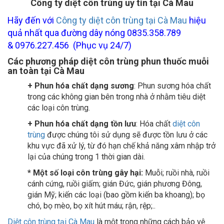
Hãy đến với
Công ty diệt côn trùng tại Cà Mau
hiệu
quả nhất qua đường dây nóng 0835.358.789
& 0976.227.456 (Phục vụ 24/7)
Các phương pháp diệt côn trùng phun thuốc muỗi
an toàn tại Cà Mau
+ Phun hóa chất dạng sương
: Phun sương hóa chất
trong các không gian bên trong nhà ở nhằm tiêu diệt
các loại côn trùng.
+ Phun hóa chất dạng tồn lưu
: Hóa chất
diệt côn
trùng
được chúng tôi sử dụng sẽ được tồn lưu ở các
khu vực đã xử lý, từ đó hạn chế khả năng xâm nhập trở
lại của chúng trong 1 thời gian dài.
* Một số loại côn trùng gây hại:
Muỗi; ruồi nhà, ruồi
cánh cứng, ruồi giấm; gián Đức, gián phương Đông,
gián Mỹ; kiến các loại (bao gồm kiến ba khoang); bọ
chó, bọ mèo, bọ xít hút máu; rận, rệp;..
Diệt côn trùng tại Cà Mau
là một trong những cách bảo vệ