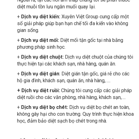
diệt muỗi tồn lưu ngăn muối quay lại.
+
Dịch vụ diệt kiến:
Xuyên Việt Group cung cấp một
số giải pháp giúp bạn hạn chế tối đa kiến vào không
gian sống.
+
Dịch vụ diệt mối:
Diệt mối tận gốc tại nhà bằng
phương pháp sinh học.
+
Dịch vụ diệt chuột:
Dịch vụ diệt chuột của chúng tôi
thực hiện tại các khách sạn, nhà hàng, quán ăn.
+
Dịch vụ diệt gián
: Diệt gián tận gốc, giá rẻ cho các
hộ gia đình, khách sạn, quán ăn, nhà hàng,…..
+ Dịch vụ diệt ruồi:
Chúng tôi cung cấp các giải pháp
diệt ruồi cho các văn phòng, nhà hàng, khách sạn,….
+
Dịch vụ diệt bọ chét:
Dịch vụ diệt bọ chét an toàn,
không gây hại cho con trường. Quy trình thực hiện khoa
học, đảm bảo diệt sạch bọ chét trong nhà.
Công ty diệt côn trùng uy tín tại Cà Mau