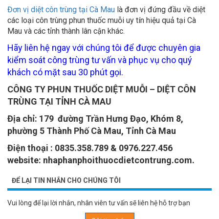
Đơn vị diệt côn trùng tại Cà Mau
là đơn vị đứng đầu về diệt
các loại côn trùng phun thuốc muỗi uy tín hiệu quả tại Cà
Mau và các tỉnh thành lân cận khác.
Hãy liên hệ ngay với chúng tôi để được chuyên gia
kiểm soát công trùng tư vấn và phục vụ cho quý
khách có mặt sau 30 phút gọi.
CÔNG TY PHUN THUỐC DIỆT MUỖI – DIỆT CÔN
TRÙNG TẠI TỈNH CÀ MAU
Địa chỉ: 179 đường Trần Hưng Đạo, Khóm 8,
phường 5 Thành Phố Cà Mau, Tỉnh Cà Mau
Điện thoại : 0835.358.789 & 0976.227.456
website: nhaphanphoithuocdietcontrung.com.
ĐỂ LẠI TIN NHẮN CHO CHÚNG TÔI
Vui lòng để lại lời nhắn, nhân viên tư vấn sẽ liên hệ hỗ trợ bạn
Gửi tin nhắn