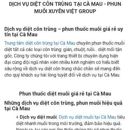
DỊCH VỤ DIỆT CÔN TRÙNG TẠI CÀ MAU - PHUN
MUỖI XUYÊN VIỆT GROUP
Dịch vụ diệt côn trùng – phun thuốc muỗi giá rẻ uy
tín tại Cà Mau
Trung tâm diệt côn trùng tại Cà Mau
chuyên phun thuốc muỗi
diệt tất cả các loại côn trùng: gián, chuột, ruồi... diệt mối tận
gốc. Công ty chúng tôi với trang thiết bị chuyên dụng hiện
đại cùng đội ngũ nhân viên nhiều kinh nghiệm có hiểu biết
sâu rộng về dịch vụ diệt côn trung chắc chắn sẽ mang đến
cho quý khách sự hài lòng tuyệt đối về dịch vụ tại Cà Mau.
Phun thuốc diệt muỗi giá rẻ tại Cà Mau
Những dịch vụ diệt côn trùng, phun muỗi hiệu quả
tại Cà Mau
+
Dịch vụ diệt muỗi
:
Dịch vụ diệt muỗi tại Cà Mau
tiêu
diệt nhanh muỗi trong môi trường, đảm bảo hiệu quả.
Ngoài ra, tại các nơi ẩm thấp chúng tôi sẽ phun thuốc