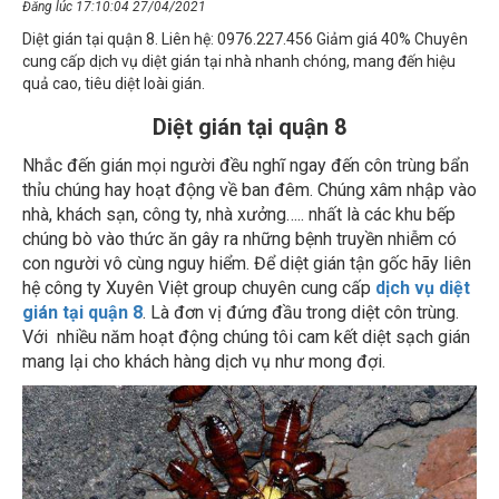
Diệt gián tại quận 8. Liên hệ: 0976.227.456 Giảm giá 40% Chuyên
cung cấp dịch vụ diệt gián tại nhà nhanh chóng, mang đến hiệu
quả cao, tiêu diệt loài gián.
Diệt gián tại quận 8
Nhắc đến gián mọi người đều nghĩ ngay đến côn trùng bẩn
thỉu chúng hay hoạt động về ban đêm. Chúng xâm nhập vào
nhà, khách sạn, công ty, nhà xưởng….. nhất là các khu bếp
chúng bò vào thức ăn gây ra những bệnh truyền nhiễm có
con người vô cùng nguy hiểm. Để diệt gián tận gốc hãy liên
hệ công ty Xuyên Việt group chuyên cung cấp
dịch vụ diệt
gián tại quận 8
. Là đơn vị đứng đầu trong diệt côn trùng.
Với nhiều năm hoạt động chúng tôi cam kết diệt sạch gián
mang lại cho khách hàng dịch vụ như mong đợi.