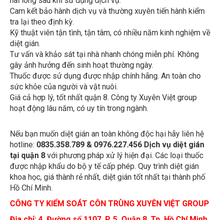
Cam kết bảo hành dịch vụ và thường xuyên tiến hành kiểm
tra lại theo định kỳ.
Kỹ thuật viên tận tình, tận tâm, có nhiều năm kinh nghiệm về
diệt gián.
Tư vấn và khảo sát tại nhà nhanh chóng miễn phí. Không
gây ảnh hưởng đến sinh hoạt thường ngày.
Thuốc được sử dụng được nhập chính hãng. An toàn cho
sức khỏe của người và vật nuôi.
Giá cả hợp lý, tốt nhất quận 8. Công ty Xuyên Việt group
hoạt động lâu năm, có uy tín trong ngành.
Nếu bạn muốn diệt gián an toàn không độc hại hãy liên hệ
hotline:
0835.358.789 & 0976.227.456
Dịch vụ diệt gián
tại quận 8
với phương pháp xử lý hiện đại. Các loại thuốc
được nhập khẩu do bộ y tế cấp phép. Quy trình diệt gián
khoa học, giá thành rẻ nhất, diệt gián tốt nhất tại thành phố
Hồ Chí Minh.
CÔNG TY KIỂM SOÁT CÔN TRÙNG XUYÊN VIỆT GROUP
Địa chỉ:
4, Đường số 1107, P. 5, Quận 8, Tp. Hồ Chí Minh