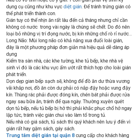
dụng cụ cũng như khu vực
diệt gián
. Để tránh trứng gián có
thể phát triển thành con.
Gián tuy có thể nhịn ăn rất lâu đến cả tháng nhưng chỉ cần
không có nước trong vài ngày là chúng sẽ chết. Do đó nên
loại bỏ những vị trí đọng nước, bị kín những chổ rò rỉ nước…
Long Não: Mùi long não có khả năng xua đuổi loài gián,
đây là một phương pháp đơn giản mà hiệu quả dễ dàng áp
dụng
Kiểm tra sàn nhà, các khe tường, khe tủ bếp, khe nhà vệ
sinh vì đó là các khu vực ẩm ướt rất thích hợp cho loài gián
phát triển.
Dọn dẹp gian bếp sạch sẽ, không để đồ ăn dư thừa vương
vãi khắp nơi, đồ ăn còn dư phải có nắp đậy hoặc vung đậy
kín. Thùng rác phải được đóng kín, chén bát phải được rửa
ngay sau bữa ăn, tránh để qua ngày. Thường xuyên quét
dọn tủ bếp, nếu tủ bếp bị hở thì phải khắc phục chổ hở ngay
lập tức, tránh việc gián chui vào làm tổ trong tủ.
Nếu nhà có giá sách, tủ sách thì quý khách nên lưu ý đến vì
gián rất hay gặm sách, gáy sách.
Trung tâm diệt gián tại quận 8
cung cấp cho khách hàng