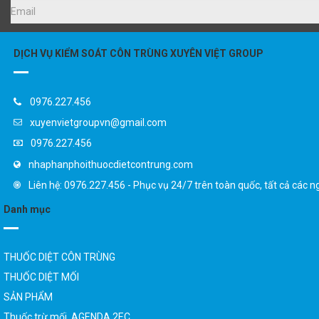
DỊCH VỤ KIỂM SOÁT CÔN TRÙNG XUYÊN VIỆT GROUP
0976.227.456
xuyenvietgroupvn@gmail.com
0976.227.456
nhaphanphoithuocdietcontrung.com
Liên hệ: 0976.227.456 - Phục vụ 24/7 trên toàn quốc, tất cả các n
Danh mục
THUỐC DIỆT CÔN TRÙNG
THUỐC DIỆT MỐI
SẢN PHẨM
Thuốc trừ mối AGENDA 2EC