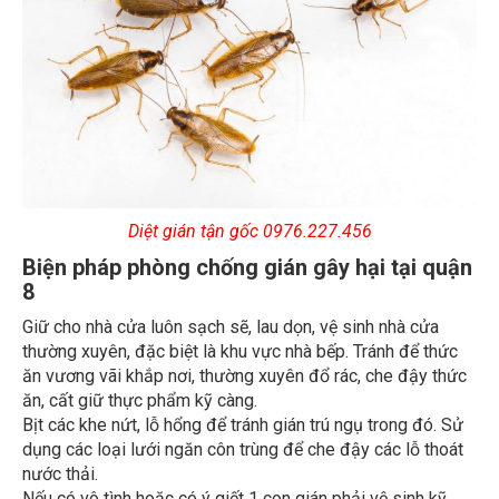
Diệt gián tận gốc 0976.227.456
Biện pháp phòng chống gián gây hại tại quận
8
Giữ cho nhà cửa luôn sạch sẽ, lau dọn, vệ sinh nhà cửa
thường xuyên, đặc biệt là khu vực nhà bếp. Tránh để thức
ăn vương vãi khắp nơi, thường xuyên đổ rác, che đậy thức
ăn, cất giữ thực phẩm kỹ càng.
Bịt các khe nứt, lỗ hổng để tránh gián trú ngụ trong đó. Sử
dụng các loại lưới ngăn côn trùng để che đậy các lỗ thoát
nước thải.
Nếu có vô tình hoặc có ý giết 1 con gián phải vệ sinh kỹ