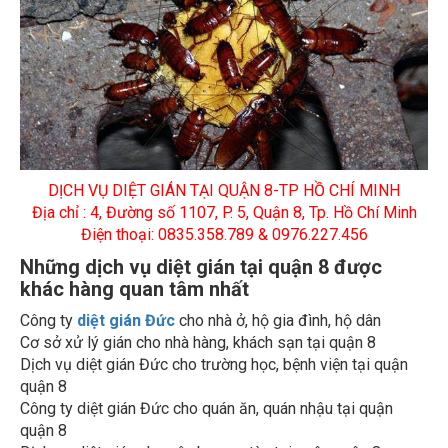
DỊCH VỤ DIỆT GIÁN TẠI QUẬN 8-TP HỒ CHÍ MINH
Địa chỉ : 4, Đường số 1107, P. 5, Quận 8, Tp. Hồ Chí Minh
Điện thoại: 0835.358.789 & 0976.227.456
Những dịch vụ diệt gián tại quận 8 được
khác hàng quan tâm nhất
Công ty
diệt gián Đức
cho nhà ở, hộ gia đình, hộ dân
Cơ sở xử lý gián cho nhà hàng, khách sạn tại quận 8
Dịch vụ diệt gián Đức cho trường học, bệnh viện tại quận
quận 8
Công ty diệt gián Đức cho quán ăn, quán nhậu tại quận
quận 8
Dịch vụ diệt gián cho sân bay, ga tàu tại quận quận 8