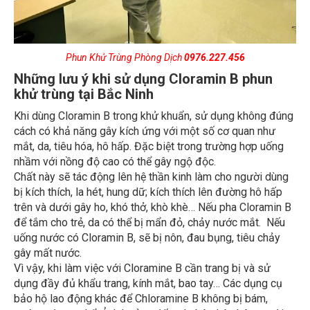
Phun Khử Trùng Phòng Dịch
0976.227.456
Những lưu ý khi sử dụng Cloramin B phun
khử trùng tại Bắc Ninh
Khi dùng Cloramin B trong khử khuẩn, sử dụng không đúng
cách có khả năng gây kích ứng với một số cơ quan như
mắt, da, tiêu hóa, hô hấp. Đặc biệt trong trường hợp uống
nhầm với nồng độ cao có thể gây ngộ độc.
Chất này sẽ tác động lên hệ thần kinh làm cho người dùng
bị kích thích, la hét, hung dữ; kích thích lên đường hô hấp
trên và dưới gây ho, khó thở, khò khè… Nếu pha Cloramin B
để tắm cho trẻ, da có thể bị mẩn đỏ, chảy nước mắt. Nếu
uống nước có Cloramin B, sẽ bị nôn, đau bụng, tiêu chảy
gây mất nước.
Vì vậy, khi làm việc với Cloramine B cần trang bị và sử
dụng đầy đủ khẩu trang, kính mắt, bao tay… Các dụng cụ
bảo hộ lao động khác để Chloramine B không bị bám,
vướng vào cơ thể. Ảnh hưởng đến các bộ phận bên ngoài