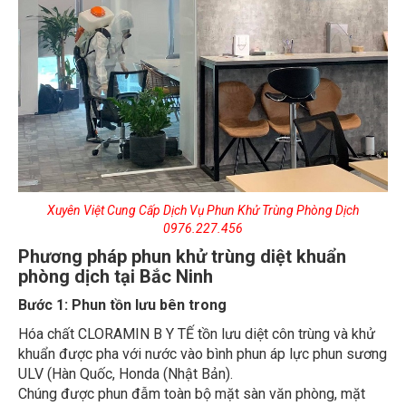
Xuyên Việt Cung Cấp Dịch Vụ Phun Khử Trùng Phòng Dịch
0976.227.456
Phương pháp phun khử trùng diệt khuẩn
phòng dịch tại Bắc Ninh
Bước 1: Phun tồn lưu bên trong
Hóa chất CLORAMIN B Y TẾ tồn lưu diệt côn trùng và khử
khuẩn được pha với nước vào bình phun áp lực phun sương
ULV (Hàn Quốc, Honda (Nhật Bản).
Chúng được phun đẫm toàn bộ mặt sàn văn phòng, mặt
tường trong tòa nhà, hệ thống rèm cửa, khe kẽ, gầm bàn