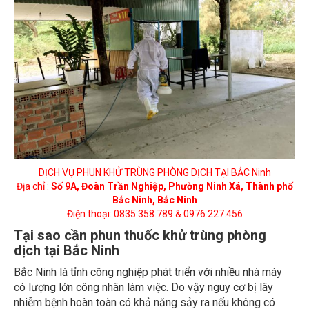
DỊCH VỤ PHUN KHỬ TRÙNG PHÒNG DỊCH TẠI BẮC Ninh
Địa chỉ :
Số 9A, Đoàn Trần Nghiệp, Phường Ninh Xá, Thành phố
Bắc Ninh, Bắc Ninh
Điện thoại: 0835.358.789 & 0976.227.456
Tại sao cần phun thuốc khử trùng phòng
dịch tại Bắc Ninh
Bắc Ninh là tỉnh công nghiệp phát triển với nhiều nhà máy
có lượng lớn công nhân làm việc. Do vậy nguy cơ bị lây
nhiễm bệnh hoàn toàn có khả năng sảy ra nếu không có