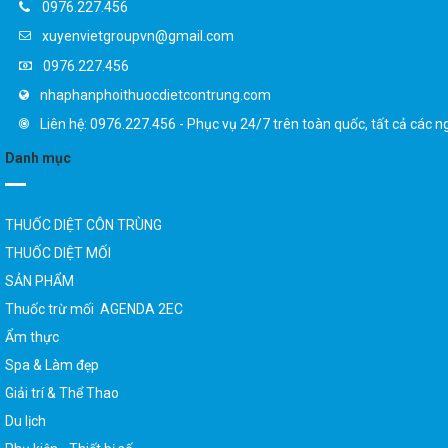
xuyenvietgroupvn@gmail.com
0976.227.456
nhaphanphoithuocdietcontrung.com
Liên hệ: 0976.227.456 - Phục vụ 24/7 trên toàn quốc, tất cả các n
Danh mục
THUỐC DIỆT CÔN TRÙNG
THUỐC DIỆT MỐI
SẢN PHẨM
Thuốc trừ mối AGENDA 2EC
Ẩm thực
Spa & Làm đẹp
Giải trí & Thể Thao
Du lịch
Phụ kiện - Thiết bị số