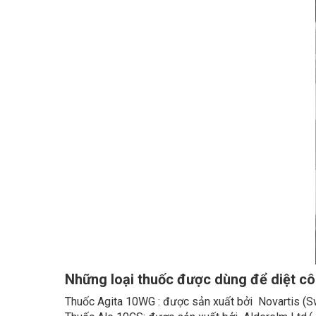
Những loại thuốc được dùng để diệt cô
Thuốc Agita 10WG : được sản xuất bởi Novartis (Sw
Thuốc Ale 10CS: được sản xuất bởi Alderelm Ltd.( 
Thuốc Aqua Resigen 10.4 EW : được sản xuất bởi B