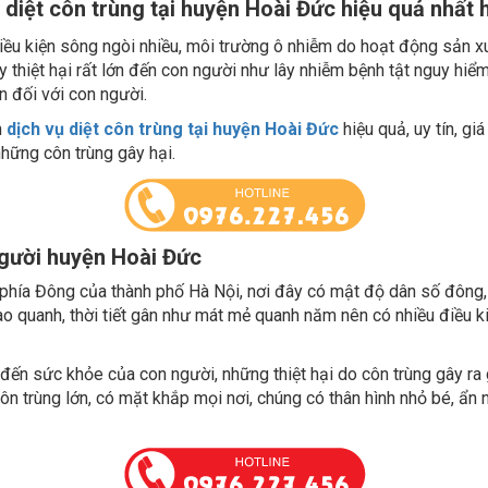
 điều kiện sông ngòi nhiều, môi trường ô nhiễm do hoạt động sản x
 gây thiệt hại rất lớn đến con người như lây nhiễm bệnh tật nguy h
n đối với con người.
n
dịch vụ diệt côn trùng tại huyện Hoài Đức
hiệu quả, uy tín, g
 những côn trùng gây hại.
người huyện Hoài Đức
phía Đông của thành phố Hà Nội, nơi đây có mật độ dân số đông, 
ao quanh, thời tiết gân như mát mẻ quanh năm nên có nhiều điều kiệ
 đến sức khỏe của con người, những thiệt hại do côn trùng gây ra
 trùng lớn, có mặt khắp mọi nơi, chúng có thân hình nhỏ bé, ẩn nú