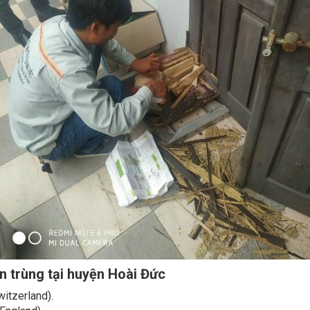
n trùng tại huyện Hoài Đức
itzerland).
England).
ayer (Germany).