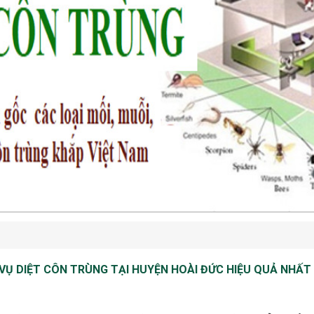
VỤ DIỆT CÔN TRÙNG TẠI HUYỆN HOÀI ĐỨC HIỆU QUẢ NHẤT 
 diệt côn trùng tại huyện Hoài Đức hiệu quả nhất 