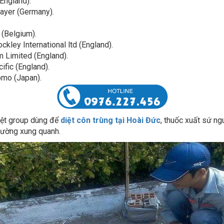
 (Belgium).
ley International ltd (England).
 Limited (England).
fic (England).
omo (Japan).
iệt group dùng để
diệt côn trùng tại Hoài Đức
, thuốc xuất sứ ng
rường xung quanh.