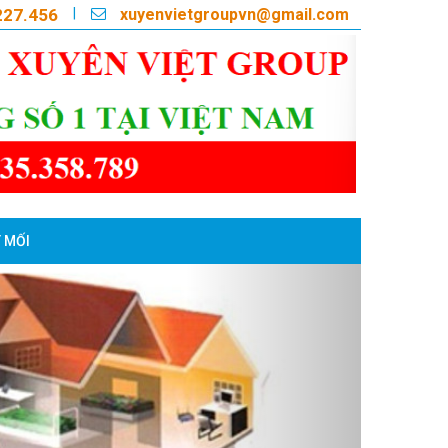
xuyenvietgroupvn@gmail.com
|
227.456
 MỐI
Next