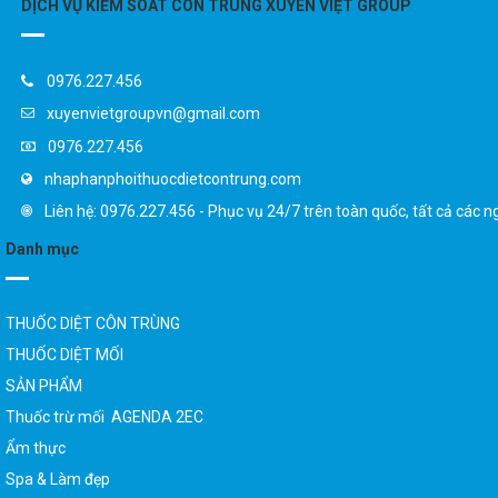
DỊCH VỤ KIỂM SOÁT CÔN TRÙNG XUYÊN VIỆT GROUP
0976.227.456
xuyenvietgroupvn@gmail.com
0976.227.456
nhaphanphoithuocdietcontrung.com
Liên hệ: 0976.227.456 - Phục vụ 24/7 trên toàn quốc, tất cả các n
Danh mục
THUỐC DIỆT CÔN TRÙNG
THUỐC DIỆT MỐI
SẢN PHẨM
Thuốc trừ mối AGENDA 2EC
Ẩm thực
Spa & Làm đẹp