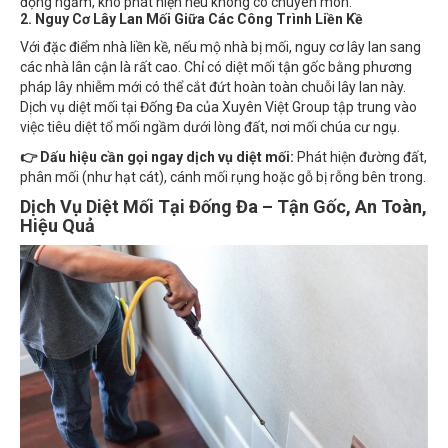
2. Nguy Cơ Lây Lan Mối Giữa Các Công Trình Liền Kề
Với đặc điểm nhà liền kề, nếu mộ nhà bị mối, nguy cơ lây lan sang
các nhà lân cận là rất cao. Chỉ có diệt mối tận gốc bằng phương
pháp lây nhiễm mới có thể cắt đứt hoàn toàn chuỗi lây lan này.
Dịch vụ diệt mối tại Đống Đa của Xuyên Việt Group tập trung vào
việc tiêu diệt tổ mối ngầm dưới lòng đất, nơi mối chúa cư ngụ.
👉 Dấu hiệu cần gọi ngay dịch vụ diệt mối:
Phát hiện đường đất,
phân mối (như hạt cát), cánh mối rụng hoặc gỗ bị rỗng bên trong.
Dịch Vụ Diệt Mối Tại Đống Đa – Tận Gốc, An Toàn,
Hiệu Quả