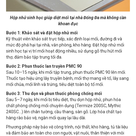
Hộp nhử sinh học giúp diệt mối tại nhà Đống Đa mà không cần
khoan đục
Bước 1: Khảo sát và đặt hộp nhử mối
Kỹ thuật viên khảo sát trực tiếp, xác định loại mối, đường đi và
mức độ phá hại tại nhà, văn phòng, kho hàng. Đặt hộp nhử mối
sinh học tại vị trí mối hoạt động nhiều, sử dụng gỗ thu hút mối
thợ, đảm bảo tập trung tối đa.
Bước 2: Phun thuốc lan truyền PMC 90
Sau 10–15 ngày, khi mối tập trung, phun thuốc PMC 90 lên mối.
Thuốc tạo hiệu ứng lây truyền bệnh, mối thợ mang về tổ, lây sang
mối chúa, mối lính và trứng, tiêu diệt toàn bộ tổ mối.
Bước 3: Thu dọn và phun thuốc phòng chống mối
Sau 5–7 ngày, khi mối bị tiêu diệt, thu dọn hộp nhử, phun hóa
chất phòng chống mối chuyên dụng (Termize 200SC, Mythic
240SC…) lên chân tường, cầu thang, sàn gỗ. Lớp hóa chất tạo
hàng rào bảo vệ, ngăn mối quay lại lâu dài.
Phương pháp này bảo vệ công trình, nội thất, kho hàng, tủ tài liệu
và đảm bảo an toàn cho con người, vật nuôi, thân thiện với môi
trường, phòng chống mối tận gốc tại Đống Đa hiệu quả, lâu dài.