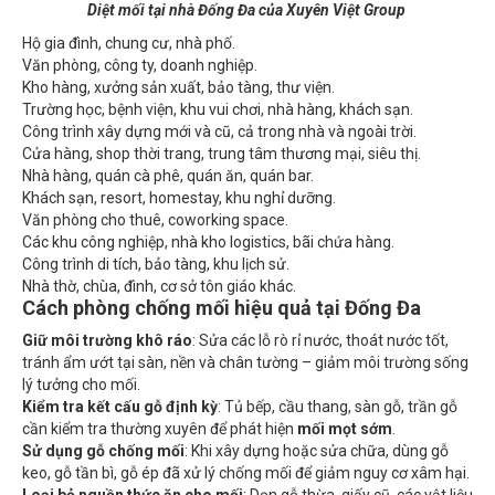
Hộ gia đình, chung cư, nhà phố.
Văn phòng, công ty, doanh nghiệp.
Kho hàng, xưởng sản xuất, bảo tàng, thư viện.
Trường học, bệnh viện, khu vui chơi, nhà hàng, khách sạn.
Công trình xây dựng mới và cũ, cả trong nhà và ngoài trời.
Cửa hàng, shop thời trang, trung tâm thương mại, siêu thị.
Nhà hàng, quán cà phê, quán ăn, quán bar.
Khách sạn, resort, homestay, khu nghỉ dưỡng.
Văn phòng cho thuê, coworking space.
Các khu công nghiệp, nhà kho logistics, bãi chứa hàng.
Công trình di tích, bảo tàng, khu lịch sử.
Nhà thờ, chùa, đình, cơ sở tôn giáo khác.
Cách phòng chống mối hiệu quả tại Đống Đa
Giữ môi trường khô ráo
: Sửa các lỗ rò rỉ nước, thoát nước tốt,
tránh ẩm ướt tại sàn, nền và chân tường – giảm môi trường sống
lý tưởng cho mối.
Kiểm tra kết cấu gỗ định kỳ
: Tủ bếp, cầu thang, sàn gỗ, trần gỗ
cần kiểm tra thường xuyên để phát hiện
mối mọt sớm
.
Sử dụng gỗ chống mối
: Khi xây dựng hoặc sửa chữa, dùng gỗ
keo, gỗ tần bì, gỗ ép đã xử lý chống mối để giảm nguy cơ xâm hại.
Loại bỏ nguồn thức ăn cho mối
: Dọn gỗ thừa, giấy cũ, các vật liệu