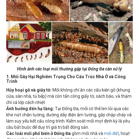
Hình ảnh các loại mối thường gặp tại Đống Đa cần xử lý
1. Mối Gây Hại Nghiêm Trọng Cho Cấu Trúc Nhà Ở và Công
Trình
Hủy hoại gỗ và giấy tờ:
Mối không chỉ ăn các cấu kiện gỗ (khung
cửa, sàn nhà, tủ bếp) mà còn tấn công giấy tờ, sách báo, và thậm
chí cả lớp cách nhiệt.
Ảnh hưởng đến hạ tầng:
Tại Đống Đa, mối có thể len lỏi qua các
khe nứt chân tường, đường dây điện âm tường, gây chập cháy và
làm suy yếu kết cấu công trình. Kiểm soát mối mọt định kỳ là yêu
cầu bắt buộc để duy trì giá trị bất động sản.
Các loài mối phổ biến ở Đống Đa
gồm mối nhà và
mối đất
, hoạt
động ngầm, khó phát hiện nếu không có chuyên môn.