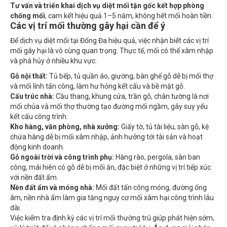
chống mối
, cam kết hiệu quả 1–5 năm, không hết mối hoàn tiền.
Các vị trí mối thường gây hại cần để ý
Để dịch vụ diệt mối tại Đống Đa hiệu quả, việc nhận biết các vị trí
mối gây hại là vô cùng quan trọng. Thực tế, mối có thể xâm nhập
và phá hủy ở nhiều khu vực:
Gỗ nội thất:
Tủ bếp, tủ quần áo, giường, bàn ghế gỗ dễ bị mối thợ
và mối lính tấn công, làm hư hỏng kết cấu và bề mặt gỗ.
Cấu trúc nhà:
Cầu thang, khung cửa, trần gỗ, chân tường là nơi
mối chúa và mối thợ thường tạo đường mối ngầm, gây suy yếu
kết cấu công trình.
Kho hàng, văn phòng, nhà xưởng:
Giấy tờ, tủ tài liệu, sàn gỗ, kệ
chứa hàng dễ bị mối xâm nhập, ảnh hưởng tới tài sản và hoạt
động kinh doanh.
Gỗ ngoài trời và công trình phụ:
Hàng rào, pergola, sàn ban
công, mái hiên có gỗ dễ bị mối ăn, đặc biệt ở những vị trí tiếp xúc
với nền đất ẩm.
Nền đất ẩm và móng nhà:
Mối đất tấn công móng, đường ống
âm, nền nhà ẩm làm gia tăng nguy cơ mối xâm hại công trình lâu
dài.
Việc kiểm tra định kỳ các vị trí mối thường trú giúp phát hiện sớm,
xử lý triệt để và phòng chống mối quay trở lại. Áp dụng giải pháp