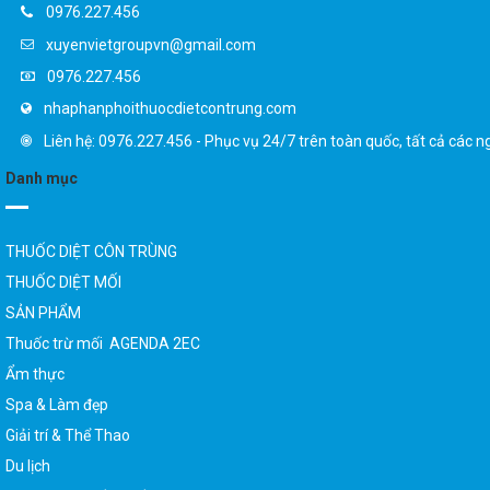
0976.227.456
xuyenvietgroupvn@gmail.com
0976.227.456
nhaphanphoithuocdietcontrung.com
Liên hệ: 0976.227.456 - Phục vụ 24/7 trên toàn quốc, tất cả các n
Danh mục
THUỐC DIỆT CÔN TRÙNG
THUỐC DIỆT MỐI
SẢN PHẨM
Thuốc trừ mối AGENDA 2EC
Ẩm thực
Spa & Làm đẹp
Giải trí & Thể Thao
Du lịch
Phụ kiện - Thiết bị số