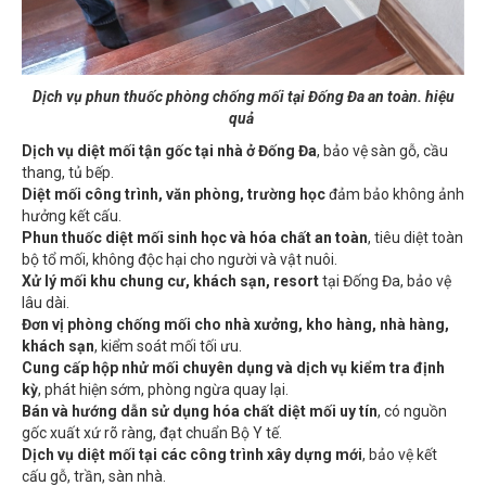
Dịch vụ phun thuốc phòng chống mối tại Đống Đa an toàn. hiệu
quả
Dịch vụ diệt mối tận gốc tại nhà ở Đống Đa
, bảo vệ sàn gỗ, cầu
thang, tủ bếp.
Diệt mối công trình, văn phòng, trường học
đảm bảo không ảnh
hưởng kết cấu.
Phun thuốc diệt mối sinh học và hóa chất an toàn
, tiêu diệt toàn
bộ tổ mối, không độc hại cho người và vật nuôi.
Xử lý mối khu chung cư, khách sạn, resort
tại Đống Đa, bảo vệ
lâu dài.
Đơn vị phòng chống mối cho nhà xưởng, kho hàng, nhà hàng,
khách sạn
, kiểm soát mối tối ưu.
Cung cấp hộp nhử mối chuyên dụng và dịch vụ kiểm tra định
kỳ
, phát hiện sớm, phòng ngừa quay lại.
Bán và hướng dẫn sử dụng hóa chất diệt mối uy tín
, có nguồn
gốc xuất xứ rõ ràng, đạt chuẩn Bộ Y tế.
Dịch vụ diệt mối tại các công trình xây dựng mới
, bảo vệ kết
cấu gỗ, trần, sàn nhà.
Tư vấn và triển khai dịch vụ diệt mối tận gốc kết hợp phòng