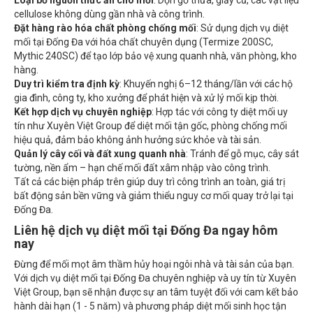
cellulose không dùng gần nhà và công trình.
Đặt hàng rào hóa chất phòng chống mối
: Sử dụng dịch vụ diệt
mối tại Đống Đa với hóa chất chuyên dụng (Termize 200SC,
Mythic 240SC) để tạo lớp bảo vệ xung quanh nhà, văn phòng, kho
hàng.
Duy trì kiểm tra định kỳ
: Khuyến nghị 6–12 tháng/lần với các hộ
gia đình, công ty, kho xưởng để phát hiện và xử lý mối kịp thời.
Kết hợp dịch vụ chuyên nghiệp
: Hợp tác với công ty diệt mối uy
tín như Xuyên Việt Group để diệt mối tận gốc, phòng chống mối
hiệu quả, đảm bảo không ảnh hưởng sức khỏe và tài sản.
Quản lý cây cối và đất xung quanh nhà
: Tránh để gỗ mục, cây sát
tường, nền ẩm – hạn chế mối đất xâm nhập vào công trình.
Tất cả các biện pháp trên giúp duy trì công trình an toàn, giá trị
bất động sản bền vững và giảm thiểu nguy cơ mối quay trở lại tại
Đống Đa.
Liên hệ dịch vụ diệt mối tại Đống Đa ngay hôm
nay
Đừng để mối mọt âm thầm hủy hoại ngôi nhà và tài sản của bạn.
Với dịch vụ diệt mối tại Đống Đa chuyên nghiệp và uy tín từ Xuyên
Việt Group, bạn sẽ nhận được sự an tâm tuyệt đối với cam kết bảo
hành dài hạn (1 - 5 năm) và phương pháp diệt mối sinh học tận
gốc 100%.