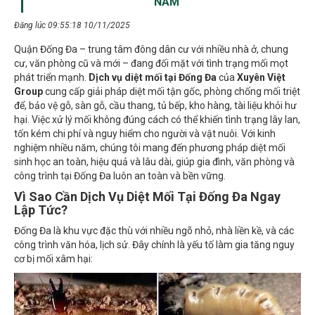
Đăng lúc 09:55:18 10/11/2025
Quận Đống Đa – trung tâm đông dân cư với nhiều nhà ở, chung
cư, văn phòng cũ và mới – đang đối mặt với tình trạng mối mọt
phát triển mạnh.
Dịch vụ diệt mối tại Đống Đa
của
Xuyên Việt
Group
cung cấp giải pháp diệt mối tận gốc, phòng chống mối triệt
để, bảo vệ gỗ, sàn gỗ, cầu thang, tủ bếp, kho hàng, tài liệu khỏi hư
hại. Việc xử lý mối không đúng cách có thể khiến tình trạng lây lan,
tốn kém chi phí và nguy hiểm cho người và vật nuôi. Với kinh
nghiệm nhiều năm, chúng tôi mang đến phương pháp diệt mối
sinh học an toàn, hiệu quả và lâu dài, giúp gia đình, văn phòng và
công trình tại Đống Đa luôn an toàn và bền vững.
Vì Sao Cần Dịch Vụ Diệt Mối Tại Đống Đa Ngay
Lập Tức?
Đống Đa là khu vực đặc thù với nhiều ngõ nhỏ, nhà liền kề, và các
công trình văn hóa, lịch sử. Đây chính là yếu tố làm gia tăng nguy
cơ bị mối xâm hại: