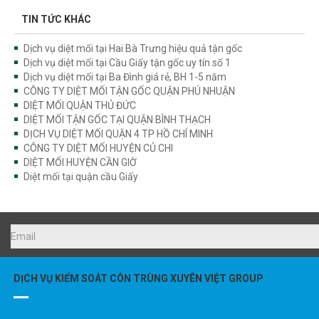
TIN TỨC KHÁC
Dịch vụ diệt mối tại Hai Bà Trưng hiệu quả tận gốc
Dịch vụ diệt mối tại Cầu Giấy tận gốc uy tín số 1
Dịch vụ diệt mối tại Ba Đình giá rẻ, BH 1-5 năm
CÔNG TY DIỆT MỐI TẬN GỐC QUẬN PHÚ NHUẬN
DIỆT MỐI QUẬN THỦ ĐỨC
DIỆT MỐI TẬN GỐC TẠI QUẬN BÌNH THẠCH
DỊCH VỤ DIỆT MỐI QUẬN 4 TP HỒ CHÍ MINH
CÔNG TY DIỆT MỐI HUYỆN CỦ CHI
DIỆT MỐI HUYỆN CẦN GIỜ
Diệt mối tại quận cầu Giấy
DỊCH VỤ KIỂM SOÁT CÔN TRÙNG XUYÊN VIỆT GROUP