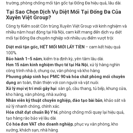
Tại Sao Chọn Dịch Vụ Diệt Mối Tại Đống Đa Của
Xuyên Việt Group?
Công ty Kiểm soát Côn trùng Xuyên Việt Group với kinh nghiệm và
nhiều năm hoạt động tại Hà Nội, cam kết mang đến dịch vụ diệt
mối tại Đống Đa chuyên nghiệp với nhiều ưu điểm vượt trội:
Diệt mối tận gốc, HẾT MỐI MỚI LẤY TIỀN
– cam kết hiệu quả
100%.
Bảo hành 1–5 năm
, kiểm tra định kỳ, yên tâm lâu dài.
Hơn 15 năm kinh nghiệm thực tế tại Hà Nội
, xử lý hàng nghìn
công trình nhà ở, chung cư, văn phòng và kho hàng.
Phương pháp sinh học PMC 90 và hóa chất phòng mối chuyên
dụng
an toàn, thân thiện với con người và vật nuôi.
Xử lý mọi vị trí mối gây hại
: sàn gỗ, cầu thang, tủ bếp, khung cửa,
kho hàng, văn phòng, nhà xưởng.
Nhân viên kỹ thuật chuyên nghiệp, đào tạo bài bản
, khảo sát và
xử lý nhanh chóng, chính xác.
Hóa chất đạt chuẩn Bộ Y tế
, phòng chống mối quay lại hiệu quả,
tạo hàng rào bảo vệ lâu dài.
Có hóa đơn VAT cho doanh nghiệp
, phục vụ văn phòng, kho
xưởng, khách sạn, nhà hàng.
Phục vụ 24/7, có mặt nhanh trong 30 phút
, kể cả ngày nghỉ, lễ,