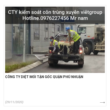
CÔNG TY DIỆT MỐI TẬN GỐC QUẬN PHÚ NHUẬN
(29/11/2020)