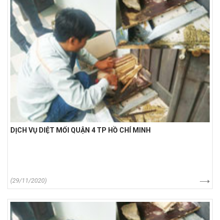
DỊCH VỤ DIỆT MỐI QUẬN 4 TP HỒ CHÍ MINH
(29/11/2020)