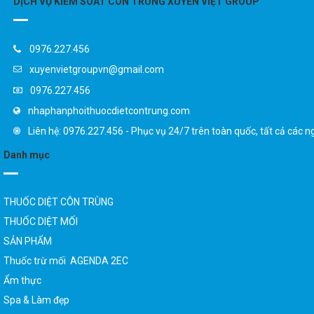
0976.227.456
xuyenvietgroupvn@gmail.com
0976.227.456
nhaphanphoithuocdietcontrung.com
Liên hệ: 0976.227.456 - Phục vụ 24/7 trên toàn quốc, tất cả các n
Danh mục
THUỐC DIỆT CÔN TRÙNG
THUỐC DIỆT MỐI
SẢN PHẨM
Thuốc trừ mối AGENDA 2EC
Ẩm thực
Spa & Làm đẹp
Giải trí & Thể Thao