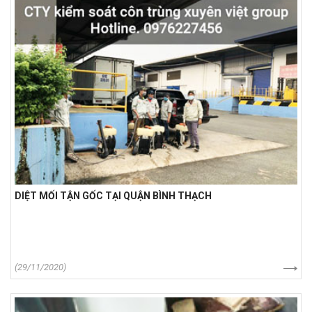
DIỆT MỐI TẬN GỐC TẠI QUẬN BÌNH THẠCH
(29/11/2020)