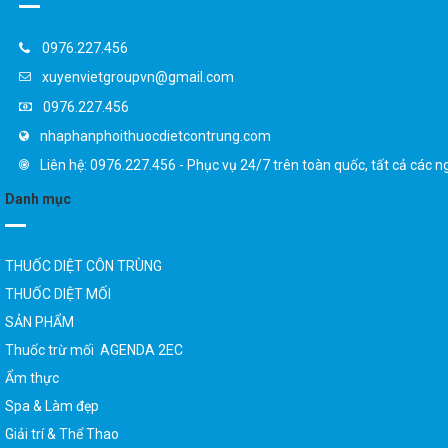
0976.227.456
xuyenvietgroupvn@gmail.com
0976.227.456
nhaphanphoithuocdietcontrung.com
Liên hệ: 0976.227.456 - Phục vụ 24/7 trên toàn quốc, tất cả các n
Danh mục
THUỐC DIỆT CÔN TRÙNG
THUỐC DIỆT MỐI
SẢN PHẨM
Thuốc trừ mối AGENDA 2EC
Ẩm thực
Spa & Làm đẹp
Giải trí & Thể Thao