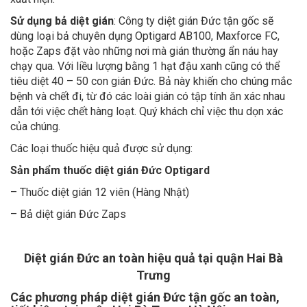
Sử dụng bả diệt gián
: Công ty diệt gián Đức tận gốc sẽ
dùng loại bả chuyên dụng Optigard AB100, Maxforce FC,
hoặc Zaps đặt vào những nơi mà gián thường ẩn náu hay
chạy qua. Với liều lượng bằng 1 hạt đậu xanh cũng có thể
tiêu diệt 40 – 50 con gián Đức. Bả này khiến cho chúng mắc
bệnh và chết đi, từ đó các loài gián có tập tính ăn xác nhau
dẫn tới việc chết hàng loạt. Quý khách chỉ việc thu dọn xác
của chúng.
Các loại thuốc hiệu quả được sử dụng:
Sản phẩm thuốc diệt gián Đức Optigard
– Thuốc diệt gián 12 viên (Hàng Nhật)
– Bả diệt gián Đức Zaps
Diệt gián Đức an toàn hiệu quả tại quận Hai Bà
Trưng
Các phương pháp diệt gián Đức tận gốc an toàn,
tiết kiệm tại quận Hai Bà Trưng Hà Nội