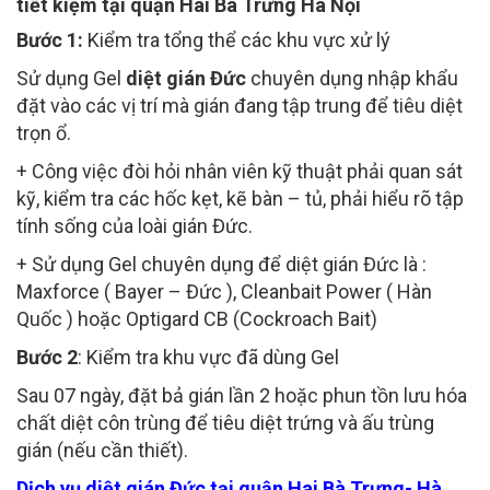
Bước 1:
Kiểm tra tổng thể các khu vực xử lý
Sử dụng Gel
diệt gián Đức
chuyên dụng nhập khẩu
đặt vào các vị trí mà gián đang tập trung để tiêu diệt
trọn ổ.
+ Công việc đòi hỏi nhân viên kỹ thuật phải quan sát
kỹ, kiểm tra các hốc kẹt, kẽ bàn – tủ, phải hiểu rõ tập
tính sống của loài gián Đức.
+ Sử dụng Gel chuyên dụng để diệt gián Đức là :
Maxforce ( Bayer – Đức ), Cleanbait Power ( Hàn
Quốc ) hoặc Optigard CB (Cockroach Bait)
Bước 2
: Kiểm tra khu vực đã dùng Gel
Sau 07 ngày, đặt bả gián lần 2 hoặc phun tồn lưu hóa
chất diệt côn trùng để tiêu diệt trứng và ấu trùng
gián (nếu cần thiết).
Dịch vụ diệt gián Đức tại quận Hai Bà Trưng- Hà