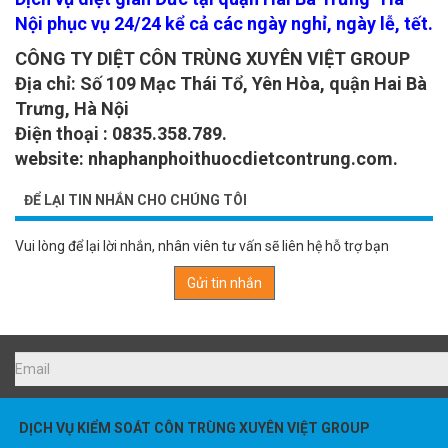
Nội phục vụ 24/24 kể cả các ngày nghỉ, ngày lễ, tết.
CÔNG TY DIỆT CÔN TRÙNG XUYÊN VIỆT GROUP
Địa chỉ: Số 109 Mạc Thái Tổ, Yên Hòa, quận Hai Bà
Trưng, Hà Nội
Điện thoại : 0835.358.789.
website: nhaphanphoithuocdietcontrung.com.
ĐỂ LẠI TIN NHẮN CHO CHÚNG TÔI
Vui lòng để lại lời nhắn, nhân viên tư vấn sẽ liên hệ hỗ trợ bạn
Gửi tin nhắn
DỊCH VỤ KIỂM SOÁT CÔN TRÙNG XUYÊN VIỆT GROUP