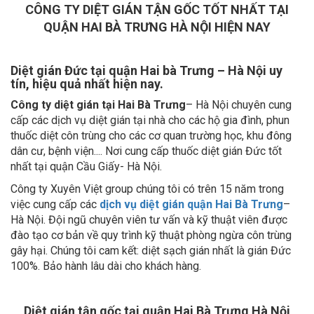
CÔNG TY DIỆT GIÁN TẬN GỐC TỐT NHẤT TẠI
QUẬN HAI BÀ TRƯNG HÀ NỘI HIỆN NAY
Diệt gián Đức tại quận Hai bà Trưng – Hà Nội uy
tín, hiệu quả nhất hiện nay.
Công ty diệt gián tại Hai Bà Trưng
– Hà Nội chuyên cung
cấp các dịch vụ diệt gián tại nhà cho các hộ gia đình, phun
thuốc diệt côn trùng cho các cơ quan trường học, khu đông
dân cư, bệnh viện.... Nơi cung cấp thuốc diệt gián Đức tốt
nhất tại quận Cầu Giấy- Hà Nội.
Công ty Xuyên Việt group chúng tôi có trên 15 năm trong
việc cung cấp các
dịch vụ diệt gián quận Hai Bà Trưng
–
Hà Nội. Đội ngũ chuyên viên tư vấn và kỹ thuật viên được
đào tạo cơ bản về quy trình kỹ thuật phòng ngừa côn trùng
gây hại. Chúng tôi cam kết: diệt sạch gián nhất là gián Đức
100%. Bảo hành lâu dài cho khách hàng.
Diệt gián tận gốc tại quận Hai Bà Trưng Hà Nội