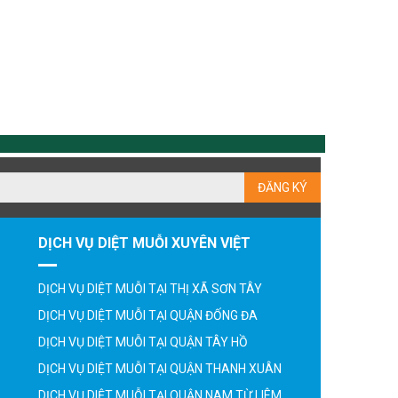
ĐĂNG KÝ
DỊCH VỤ DIỆT MUỖI XUYÊN VIỆT
DỊCH VỤ DIỆT MUỖI TẠI THỊ XÃ SƠN TÂY
DỊCH VỤ DIỆT MUỖI TẠI QUẬN ĐỐNG ĐA
DỊCH VỤ DIỆT MUỖI TẠI QUẬN TÂY HỒ
DỊCH VỤ DIỆT MUỖI TẠI QUẬN THANH XUÂN
DỊCH VỤ DIỆT MUỖI TẠI QUẬN NAM TỪ LIÊM