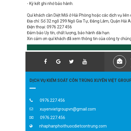
Quí khách cần Diệt Mối ở Hải Phòng hoặc các dịch vụ liên q
Địa chỉ: Số 32 ngõ 299 Ngô Gia Tự, Đằng Lâm, Quận Hải A
Điện thoại: 0976 227 456
Đảm bảo Uy tín, chất lượng, bảo hành dài hạn.
Xin cảm ơn quí khách đã xem thông tin của công ty chúng 
DỊCH VỤ KIỂM SOÁT CÔN TRÙNG XUYÊN VIỆT GROU
0976.227.456
xuyenvietgroupvn@gmail.com
0976.227.456
nhaphanphoithuocdietcontrung.com
Liên hệ: 0976.227.456 - Phục vụ 24/7 trên toàn qu