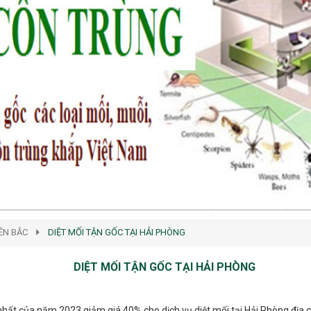
IỀN BẮC
DIỆT MỐI TẬN GỐC TẠI HẢI PHÒNG
DIỆT MỐI TẬN GỐC TẠI HẢI PHÒNG
 nhất của năm 2023 giảm giá 40% cho dịch vụ diệt mối tại Hải Phòng địa 
số hotline 0976.227.456 để được trải nghiệm dịch vụ một cách tốt nhất.