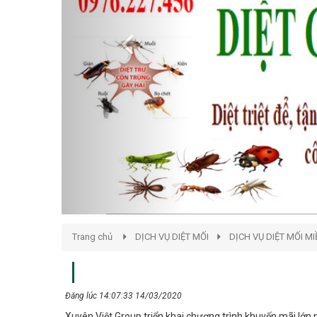
Trang chủ
DỊCH VỤ DIỆT MỐI
DỊCH VỤ DIỆT MỐI M
Đăng lúc 14:07:33 14/03/2020
Xuyên Việt Group triển khai chương trình khuyến mãi lớn
Hải Phòng Qúy khách hàng hãy nhanh tay liên hệ ngay tới 