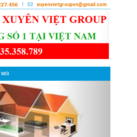
xuyenvietgroupvn@gmail.com
|
227.456
 MỐI
Next