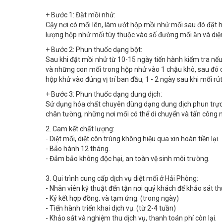
Cậy nơi có mối lên, làm ướt hộp mồi nhử mối sau đó đặt h
lượng hộp nhử mối tùy thuộc vào số đường mối ăn và diện 
+ Bước 2: Phun thuốc dạng bột:
Sau khi đặt mồi nhử từ 10-15 ngày tiến hành kiểm tra nế
và những con mối trong hộp nhử vào 1 chậu khô, sau đó d
hộp khử vào đúng vị trí ban đầu, 1 - 2 ngày sau khi mối rút
+ Bước 3: Phun thuốc dạng dung dịch:
Sử dụng hóa chất chuyên dùng dạng dung dịch phun trực ti
chân tường, những nơi mối có thể di chuyển và tấn công
2. Cam kết chất lượng:
- Diệt mối, diệt côn trùng không hiệu qua xin hoàn tiền lại.
- Bảo hành 12 tháng.
- Đảm bảo không độc hại, an toàn vệ sinh môi trường.
3. Qui trình cung cấp dịch vụ diệt mối ở Hải Phòng:
- Nhân viên kỹ thuật đến tận nơi quý khách để khảo sát th
- Ký kết hợp đồng, và tạm ứng. (trong ngày)
- Tiến hành triển khai dịch vụ. (từ 2-4 tuần)
- Khảo sát và nghiệm thu dịch vụ, thanh toán phí còn lại.
- Ký kết ghi nhớ bảo hành.