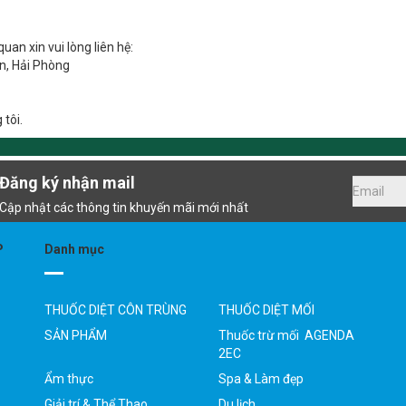
uan xin vui lòng liên hệ:
n, Hải Phòng
tôi.
Đăng ký nhận mail
Cập nhật các thông tin khuyến mãi mới nhất
P
Danh mục
THUỐC DIỆT CÔN TRÙNG
THUỐC DIỆT MỐI
SẢN PHẨM
Thuốc trừ mối AGENDA
2EC
Ẩm thực
Spa & Làm đẹp
Giải trí & Thể Thao
Du lịch
ốc,
Phụ kiện - Thiết bị số
Mẹ & Bé