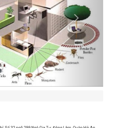
chỉ: Số 32 ngõ 299 Ngô Gia Tự, Đằng Lâm, Quận Hải An,