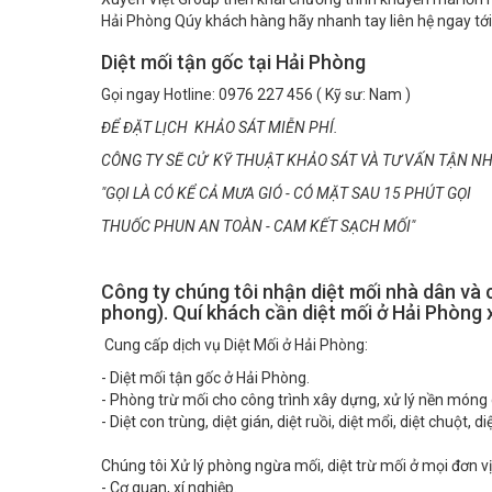
Diệt mối tận gốc tại Hải Phòng
Gọi ngay Hotline: 0976 227 456 ( Kỹ sư: Nam )
ĐỂ ĐẶT LỊCH KHẢO SÁT MIỄN PHÍ.
CÔNG TY SẼ CỬ KỸ THUẬT KHẢO SÁT VÀ TƯ VẤN TẬN NH
"GỌI LÀ CÓ KỂ CẢ MƯA GIÓ - CÓ MẶT SAU 15 PHÚT GỌI
THUỐC PHUN AN TOÀN - CAM KẾT SẠCH MỐI"
Công ty chúng tôi nhận diệt mối nhà dân và 
phong). Quí khách cần diệt mối ở Hải Phòng xi
Cung cấp dịch vụ Diệt Mối ở Hải Phòng:
- Diệt mối tận gốc ở Hải Phòng.
- Phòng trừ mối cho công trình xây dựng, xử lý nền móng
- Diệt con trùng, diệt gián, diệt ruồi, diệt mổi, diệt chuột
Chúng tôi Xử lý phòng ngừa mối, diệt trừ mối ở mọi đơn vị
- Cơ quan, xí nghiệp.
- Nhà hàng, khách sạn.