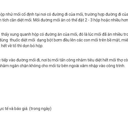
ộp nhử mối cố định tại nơi có đường đi của mối, trường hợp đường đi của
tích cần diệt mối. Mối đường mối ăn có thể đặt 2 - 3 hộp hoặc nhiều hơn
u thấy xung quanh hộp có đường ăn của mối, đó là lúc mối đã ăn nhiều t
ùng thuốc diệt mối dạng bột bơm đều lên các con mối trên bề mặt, miến
 hết về tổ thì dọn bỏ hộp.
ếp vào đường mối đi, nơi bị mối tấn công nhằm tiêu diệt hết mối thợ còn 
 nhằm ngăn chặn không cho mối từ bên ngoài xâm nhập vào công trình.
ực tế và báo giá. (trong ngày)