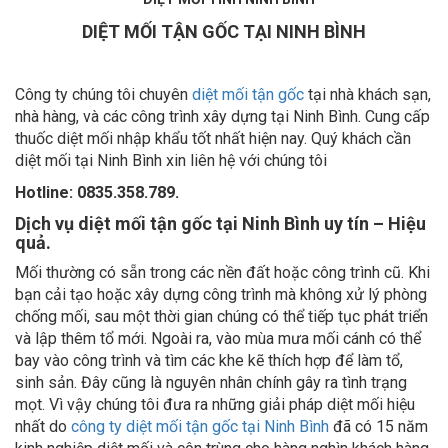
DIỆT MỐI TẬN GỐC TẠI NINH BÌNH
Công ty chúng tôi chuyên
diệt mối tận gốc
tại nhà khách sạn,
nhà hàng, và các công trình xây dựng tại Ninh Bình. Cung cấp
thuốc diệt mối nhập khẩu tốt nhất hiện nay. Quý khách cần
diệt mối tại Ninh Bình xin liên hệ với chúng tôi
Hotline: 0835.358.789.
Dịch vụ diệt mối tận gốc tại Ninh Bình uy tín – Hiệu
quả.
Mối thường có sẵn trong các nền đất hoặc công trình cũ. Khi
bạn cải tạo hoặc xây dựng công trình mà không xử lý phòng
chống mối, sau một thời gian chúng có thể tiếp tục phát triển
và lập thêm tổ mới. Ngoài ra, vào mùa mưa mối cánh có thể
bay vào công trình và tìm các khe kẽ thích hợp để làm tổ,
sinh sản. Đây cũng là nguyên nhân chính gây ra tình trạng
mọt. Vì vậy chúng tôi đưa ra những giải pháp diệt mối hiệu
nhất do
công ty diệt mối tận gốc tại Ninh Bình
đã có 15 năm
kinh nghiệp diệt mối và côn trùng cho hàng nghìn khách hàng