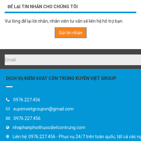
ĐỂ LẠI TIN NHẮN CHO CHÚNG TÔI
Vui lòng để lại lời nhắn, nhân viên tư vấn sẽ liên hệ hỗ trợ bạn
Gửi tin nhắn
DỊCH VỤ KIỂM SOÁT CÔN TRÙNG XUYÊN VIỆT GROUP
0976.227.456
xuyenvietgroupvn@gmail.com
0976.227.456
nhaphanphoithuocdietcontrung.com
Liên hệ: 0976.227.456 - Phục vụ 24/7 trên toàn quốc, tất cả các n