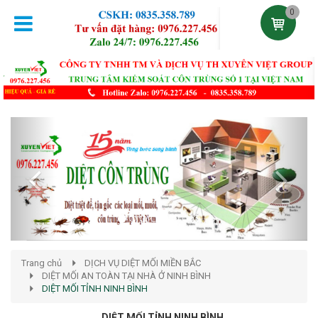
0
Previous
Next
Trang chủ
DỊCH VỤ DIỆT MỐI MIỀN BẮC
DIỆT MỐI AN TOÀN TẠI NHÀ Ở NINH BÌNH
DIỆT MỐI TỈNH NINH BÌNH
DIỆT MỐI TỈNH NINH BÌNH