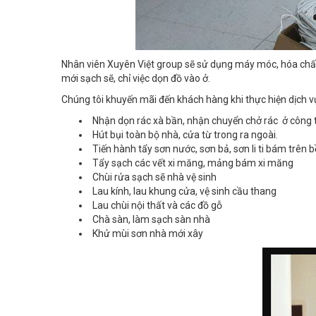
Nhân viên Xuyên Việt group sẽ sử dụng máy móc, hóa chất
mới sạch sẽ, chỉ việc dọn đồ vào ở.
Chúng tôi khuyến mãi đến khách hàng khi thực hiện dịch 
Nhận dọn rác xà bần, nhận chuyển chở rác ở công 
Hút bụi toàn bộ nhà, cửa từ trong ra ngoài.
Tiến hành tẩy sơn nước, sơn bả, sơn li ti bám trên
Tẩy sạch các vết xi măng, mảng bám xi măng
Chùi rửa sạch sẽ nhà vệ sinh
Lau kính, lau khung cửa, vệ sinh cầu thang
Lau chùi nội thất và các đồ gỗ
Chà sàn, làm sạch sàn nhà
Khử mùi sơn nhà mới xây