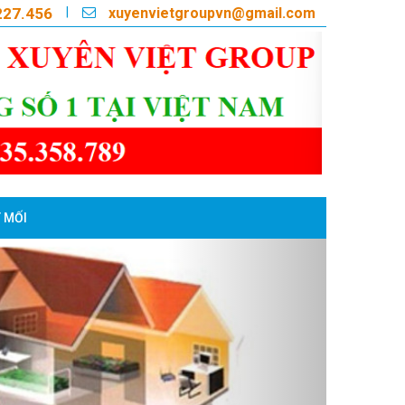
xuyenvietgroupvn@gmail.com
|
227.456
 MỐI
Next