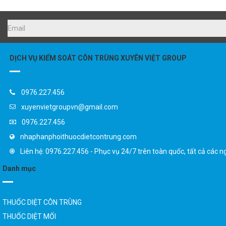
DỊCH VỤ KIỂM SOÁT CÔN TRÙNG XUYÊN VIỆT GROUP
0976.227.456
xuyenvietgroupvn@gmail.com
0976.227.456
nhaphanphoithuocdietcontrung.com
Liên hệ: 0976.227.456 - Phục vụ 24/7 trên toàn quốc, tất cả các n
Danh mục
THUỐC DIỆT CÔN TRÙNG
THUỐC DIỆT MỐI
SẢN PHẨM