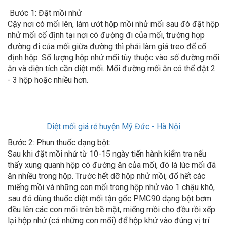
Bước 1: Đặt mồi nhử
Cậy nơi có mối lên, làm ướt hộp mồi nhử mối sau đó đặt hộp
nhử mối cố định tại nơi có đường đi của mối, trường hợp
đường đi của mối giữa đường thì phải làm giá treo để cố
định hộp. Số lượng hộp nhử mối tùy thuộc vào số đường mối
ăn và diện tích cần diệt mối. Mối đường mối ăn có thể đặt 2
- 3 hộp hoặc nhiều hơn.
Diệt mối giá rẻ huyện Mỹ Đức - Hà Nội
Bước 2: Phun thuốc dạng bột:
Sau khi đặt mồi nhử từ 10-15 ngày tiến hành kiểm tra nếu
thấy xung quanh hộp có đường ăn của mối, đó là lúc mối đã
ăn nhiều trong hộp. Trước hết dỡ hộp nhử mồi, đổ hết các
miếng mồi và những con mối trong hộp nhử vào 1 chậu khô,
sau đó dùng thuốc diệt mối tận gốc PMC90 dạng bột bơm
đều lên các con mối trên bề mặt, miếng mồi cho đều rồi xếp
lại hộp nhử (cả những con mối) để hộp khử vào đúng vị trí
ban đầu, 1 - 2 ngày sau khi mối rút hết về tổ thì dọn bỏ hộp.