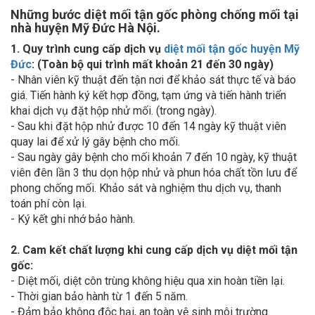
Những bước diệt mối tận gốc phòng chống mối tại
nhà huyện Mỹ Đức Hà Nội.
1. Quy trình cung cấp dịch vụ
diệt mối tận gốc huyện Mỹ
Đức
: (Toàn bộ qui trình mất khoản 21 đến 30 ngày)
- Nhân viên kỹ thuật đến tận nơi để khảo sát thực tế và báo
giá. Tiến hành ký kết hợp đồng, tạm ứng và tiến hành triển
khai dịch vụ đặt hộp nhử mối. (trong ngày).
- Sau khi đặt hộp nhử được 10 đến 14 ngày kỹ thuật viên
quay lai để xử lý gây bệnh cho mối.
- Sau ngày gây bệnh cho mối khoản 7 đến 10 ngày, kỹ thuật
viên đên lần 3 thu dọn hộp nhử và phun hóa chất tồn lưu để
phong chống mối. Khảo sát và nghiệm thu dịch vụ, thanh
toán phí còn lại.
- Ký kết ghi nhớ bảo hành.
2. Cam kết chất lượng khi cung cấp dịch vụ diệt mối tận
gốc:
- Diệt mối, diệt côn trùng không hiệu qua xin hoàn tiền lại.
- Thời gian bảo hành từ 1 đến 5 năm.
- Đảm bảo không độc hại, an toàn vệ sinh môi trường.