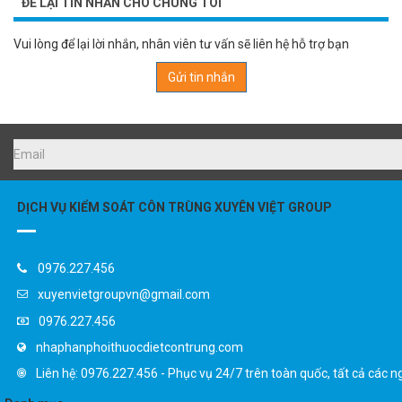
ĐỂ LẠI TIN NHẮN CHO CHÚNG TÔI
Vui lòng để lại lời nhắn, nhân viên tư vấn sẽ liên hệ hỗ trợ bạn
Gửi tin nhắn
DỊCH VỤ KIỂM SOÁT CÔN TRÙNG XUYÊN VIỆT GROUP
0976.227.456
xuyenvietgroupvn@gmail.com
0976.227.456
nhaphanphoithuocdietcontrung.com
Liên hệ: 0976.227.456 - Phục vụ 24/7 trên toàn quốc, tất cả các n