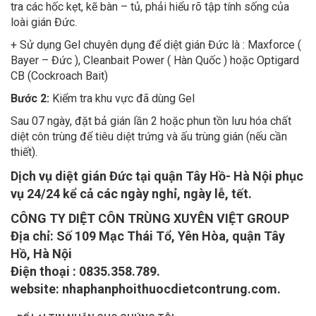
tra các hốc kẹt, kẽ bàn – tủ, phải hiểu rõ tập tính sống của
loài gián Đức.
+ Sử dụng Gel chuyên dụng để diệt gián Đức là : Maxforce (
Bayer – Đức ), Cleanbait Power ( Hàn Quốc ) hoặc Optigard
CB (Cockroach Bait)
Bước 2:
Kiểm tra khu vực đã dùng Gel
Sau 07 ngày, đặt bả gián lần 2 hoặc phun tồn lưu hóa chất
diệt côn trùng để tiêu diệt trứng và ấu trùng gián (nếu cần
thiết).
Dịch vụ diệt gián Đức tại quận Tây Hồ- Hà Nội phục
vụ 24/24 kể cả các ngày nghỉ, ngày lễ, tết.
CÔNG TY DIỆT CÔN TRÙNG XUYÊN VIỆT GROUP
Địa chỉ: Số 109 Mạc Thái Tổ, Yên Hòa, quận Tây
Hồ, Hà Nội
Điện thoại : 0835.358.789.
website: nhaphanphoithuocdietcontrung.com.