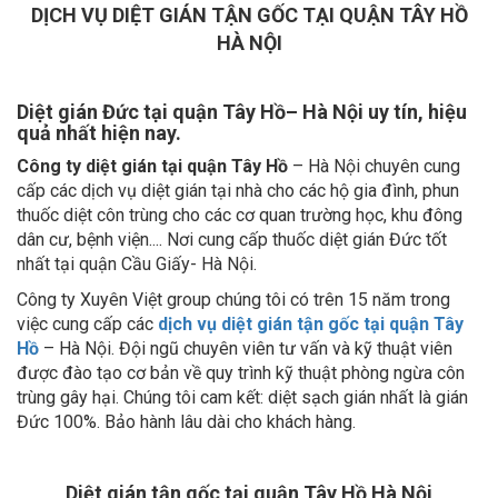
DỊCH VỤ DIỆT GIÁN TẬN GỐC TẠI QUẬN TÂY HỒ
HÀ NỘI
Diệt gián Đức tại quận Tây Hồ– Hà Nội uy tín, hiệu
quả nhất hiện nay.
Công ty diệt gián tại quận Tây Hồ
– Hà Nội chuyên cung
cấp các dịch vụ diệt gián tại nhà cho các hộ gia đình, phun
thuốc diệt côn trùng cho các cơ quan trường học, khu đông
dân cư, bệnh viện.... Nơi cung cấp thuốc diệt gián Đức tốt
nhất tại quận Cầu Giấy- Hà Nội.
Công ty Xuyên Việt group chúng tôi có trên 15 năm trong
việc cung cấp các
dịch vụ diệt gián tận gốc tại quận Tây
Hồ
– Hà Nội. Đội ngũ chuyên viên tư vấn và kỹ thuật viên
được đào tạo cơ bản về quy trình kỹ thuật phòng ngừa côn
trùng gây hại. Chúng tôi cam kết: diệt sạch gián nhất là gián
Đức 100%. Bảo hành lâu dài cho khách hàng.
Diệt gián tận gốc tại quận Tây Hồ Hà Nội