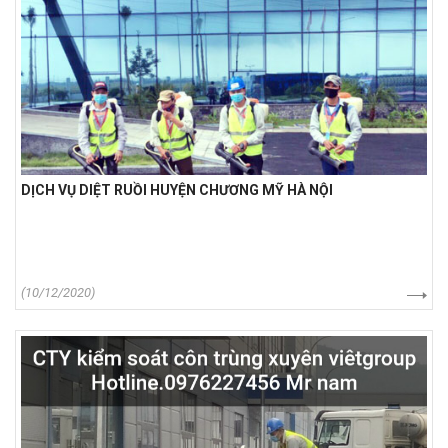
DỊCH VỤ DIỆT RUỒI HUYỆN CHƯƠNG MỸ HÀ NỘI
(10/12/2020)