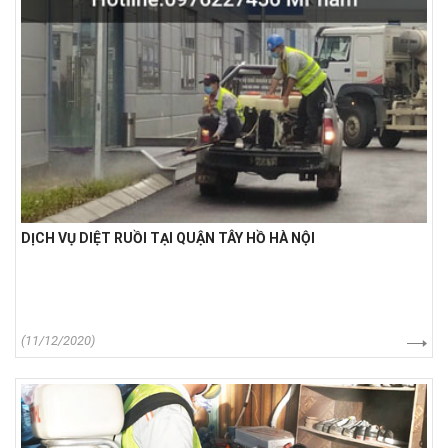
DỊCH VỤ DIỆT RUỒI TẠI QUẬN TÂY HỒ HÀ NỘI
(11/12/2020)