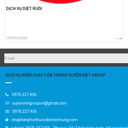
DỊCH VỤ DIỆT RUỒI
(14/03/2020)
DỊCH VỤ KIỂM SOÁT CÔN TRÙNG XUYÊN VIỆT GROUP
0976.227.456
xuyenvietgroupvn@gmail.com
0976.227.456
nhaphanphoithuocdietcontrung.com