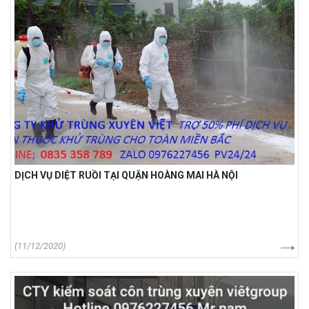
DỊCH VỤ DIỆT RUỒI TẠI QUẬN HOÀNG MAI HÀ NỘI
(11/12/2020)