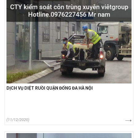
DỊCH VỤ DIỆT RUỒI QUẬN ĐỐNG ĐA HÀ NỘI
(11/12/2020)