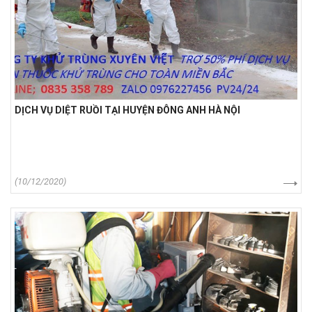
DỊCH VỤ DIỆT RUỒI TẠI HUYỆN ĐÔNG ANH HÀ NỘI
(10/12/2020)