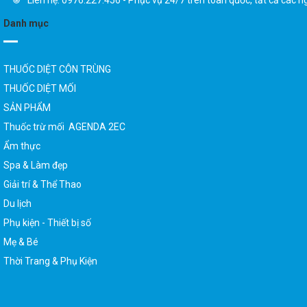
Liên hệ: 0976.227.456 - Phục vụ 24/7 trên toàn quốc, tất cả các n
Danh mục
THUỐC DIỆT CÔN TRÙNG
THUỐC DIỆT MỐI
SẢN PHẨM
Thuốc trừ mối AGENDA 2EC
Ẩm thực
Spa & Làm đẹp
Giải trí & Thể Thao
Du lịch
Phụ kiện - Thiết bị số
Mẹ & Bé
Thời Trang & Phụ Kiện