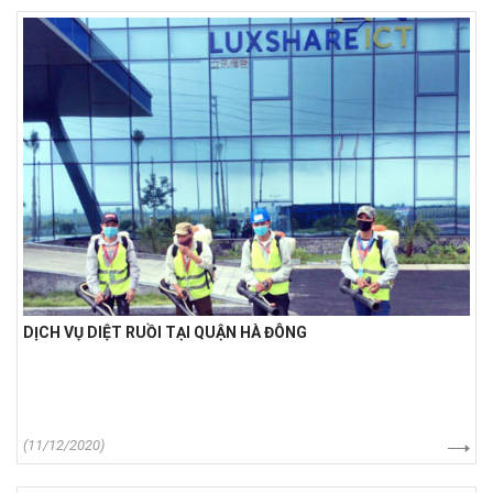
DỊCH VỤ DIỆT RUỒI TẠI QUẬN HÀ ĐÔNG
(11/12/2020)