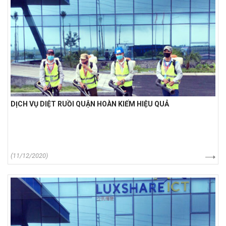
DỊCH VỤ DIỆT RUỒI QUẬN HOÀN KIẾM HIỆU QUẢ
(11/12/2020)