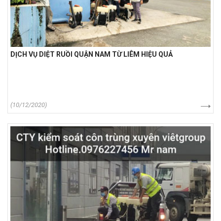
DỊCH VỤ DIỆT RUỒI QUẬN NAM TỪ LIÊM HIỆU QUẢ
(10/12/2020)