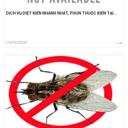
DỊCH VỤ DIỆT KIẾN NHANH NHẤT, PHUN THUỐC KIẾN TẠI...
(14/03/2020)