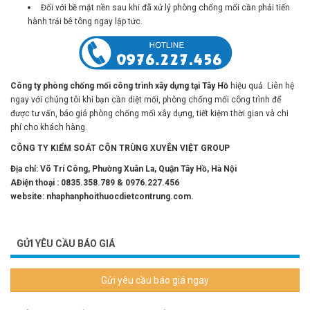
hành trải bê tông ngay lập tức.
Công ty phòng chống mối công trình
xây dựng tại Tây Hồ
hiệu quả. Liên hệ
ngay với chúng tôi khi bạn cần diệt mối, phòng chống mối công trình để
được tư vấn, báo giá phòng chống mối xây dựng, tiết kiệm thời gian và chi
phí cho khách hàng.
CÔNG TY KIỂM SOÁT CÔN TRÙNG XUYÊN VIỆT GROUP
Địa chỉ:
Võ Trí Công, Phường Xuân La, Quận Tây Hồ, Hà Nội
A
Điện thoại :
0835.358.789 & 0976.227.456
website: nhaphanphoithuocdietcontrung.com.
GỬI YÊU CẦU BÁO GIÁ
Gửi yêu cầu báo giá ngay
ĐỂ LẠI TIN NHẮN CHO CHÚNG TÔI