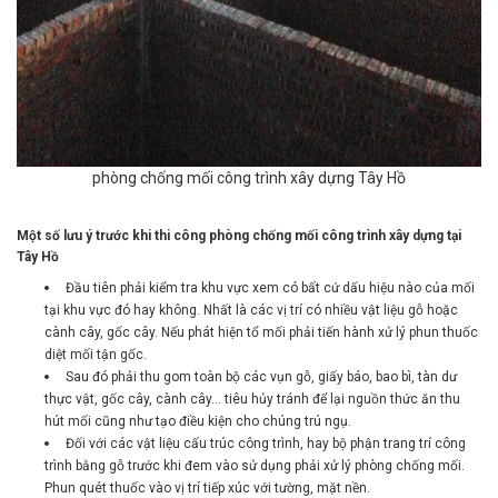
phòng chống mối công trình xây dựng Tây Hồ
Một số lưu ý trước khi thi công phòng chống mối công trình xây dựng tại
Tây Hồ
Đầu tiên phải kiểm tra khu vực xem có bất cứ dấu hiệu nào của mối
tại khu vực đó hay không. Nhất là các vị trí có nhiều vật liệu gỗ hoặc
cành cây, gốc cây. Nếu phát hiện tổ mối phải tiến hành xử lý phun thuốc
diệt mối tận gốc.
Sau đó phải thu gom toàn bộ các vụn gỗ, giấy báo, bao bì, tàn dư
thực vật, gốc cây, cành cây… tiêu hủy tránh để lại nguồn thức ăn thu
hút mối cũng như tạo điều kiện cho chúng trú ngụ.
Đối với các vật liệu cấu trúc công trình, hay bộ phận trang trí công
trình bằng gỗ trước khi đem vào sử dụng phải xử lý phòng chống mối.
Phun quét thuốc vào vị trí tiếp xúc với tường, mặt nền.
Đối với bề mặt nền sau khi đã xử lý phòng chống mối cần phải tiến