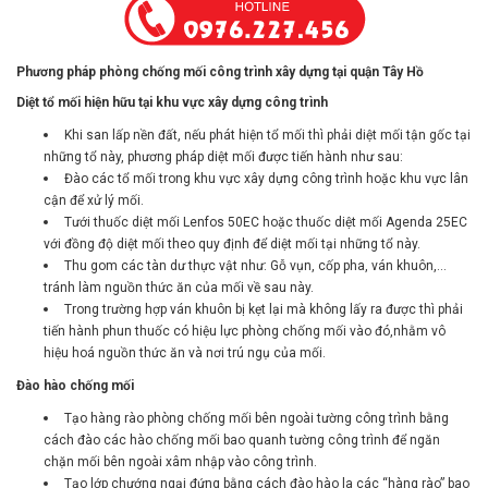
Phương pháp phòng chống mối công trình xây dựng tại quận Tây Hồ
Diệt tổ mối hiện hữu tại khu vực xây dựng công trình
Khi san lấp nền đất, nếu phát hiện tổ mối thì phải diệt mối tận gốc tại
những tổ này, phương pháp diệt mối được tiến hành như sau:
Đào các tổ mối trong khu vực xây dựng công trình hoặc khu vực lân
cận để xử lý mối.
Tưới thuốc diệt mối Lenfos 50EC hoặc thuốc diệt mối Agenda 25EC
với đồng độ diệt mối theo quy định để diệt mối tại những tổ này.
Thu gom các tàn dư thực vật như: Gỗ vụn, cốp pha, ván khuôn,…
tránh làm nguồn thức ăn của mối về sau này.
Trong trường hợp ván khuôn bị kẹt lại mà không lấy ra được thì phải
tiến hành phun thuốc có hiệu lực phòng chống mối vào đó,nhằm vô
hiệu hoá nguồn thức ăn và nơi trú ngụ của mối.
Đào hào chống mối
Tạo hàng rào phòng chống mối bên ngoài tường công trình bằng
cách đào các hào chống mối bao quanh tường công trình để ngăn
chặn mối bên ngoài xâm nhập vào công trình.
Tạo lớp chướng ngại đứng bằng cách đào hào la các “hàng rào” bao