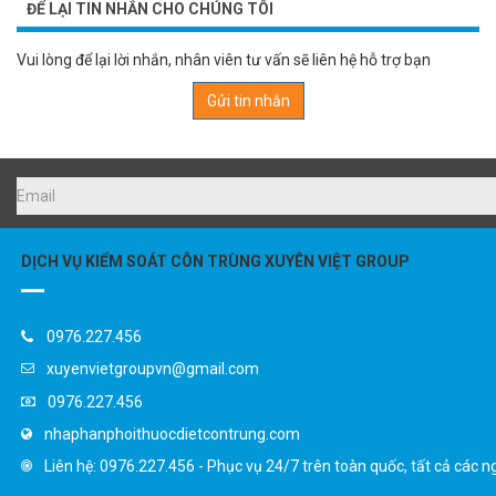
Vui lòng để lại lời nhắn, nhân viên tư vấn sẽ liên hệ hỗ trợ bạn
Gửi tin nhắn
DỊCH VỤ KIỂM SOÁT CÔN TRÙNG XUYÊN VIỆT GROUP
0976.227.456
xuyenvietgroupvn@gmail.com
0976.227.456
nhaphanphoithuocdietcontrung.com
Liên hệ: 0976.227.456 - Phục vụ 24/7 trên toàn quốc, tất cả các n
Danh mục