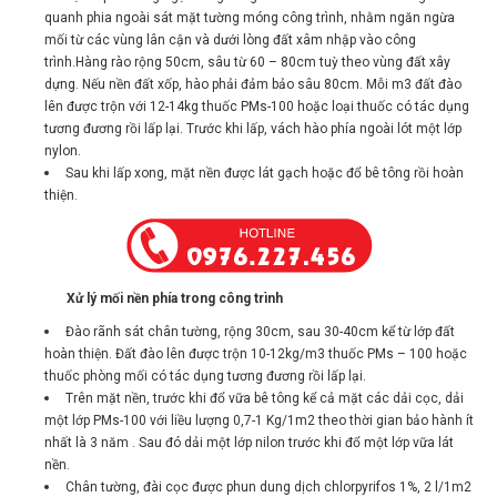
quanh phia ngoài sát mặt tường móng công trình, nhằm ngăn ngừa
mối từ các vùng lân cận và dưới lòng đất xâm nhập vào công
trình.Hàng rào rộng 50cm, sâu từ 60 – 80cm tuỳ theo vùng đất xây
dựng. Nếu nền đất xốp, hào phải đảm bảo sâu 80cm. Mỗi m3 đất đào
lên được trộn với 12-14kg thuốc PMs-100 hoặc loại thuốc có tác dụng
tương đương rồi lấp lại. Trước khi lấp, vách hào phía ngoài lót một lớp
nylon.
Sau khi lấp xong, mặt nền được lát gạch hoặc đổ bê tông rồi hoàn
thiện.
Xử lý mối nền phía trong công trình
Đào rãnh sát chân tường, rộng 30cm, sau 30-40cm kể từ lớp đất
hoàn thiện. Đất đào lên được trộn 10-12kg/m3 thuốc PMs – 100 hoặc
thuốc phòng mối có tác dụng tương đương rồi lấp lại.
Trên mặt nền, trước khi đổ vữa bê tông kể cả mặt các dải cọc, dải
một lớp PMs-100 với liều lượng 0,7-1 Kg/1m2 theo thời gian bảo hành ít
nhất là 3 năm . Sau đó dải một lớp nilon trước khi đổ một lớp vữa lát
nền.
Chân tường, đài cọc được phun dung dịch chlorpyrifos 1%, 2 l/1m2
hoặc các thuốc khác có giá trị phòng mối tương đương .