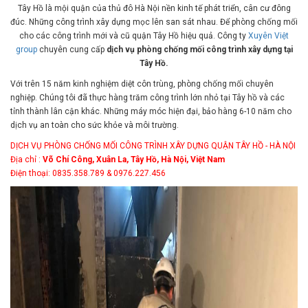
Tây Hồ là mội quận của thủ đô Hà Nội nền kinh tế phát triển, cân cư đông
đúc. Những công trình xây dựng mọc lên san sát nhau. Để phòng chống mối
cho các công trình mới và cũ quận Tây Hồ hiệu quả. Công ty
Xuyên Việt
group
chuyên cung cấp
dịch vụ phòng chống mối công trình xây dựng tại
Tây Hồ.
Với trên 15 năm kinh nghiệm diệt côn trùng, phòng chống mối chuyên
nghiệp. Chúng tôi đã thực hàng trăm công trình lớn nhỏ tại Tây hồ và các
tỉnh thành lân cận khác. Những máy móc hiện đại, bảo hàng 6-10 năm cho
dịch vụ an toàn cho sức khỏe và môi trường.
DỊCH VỤ PHÒNG CHỐNG MỐI CÔNG TRÌNH XÂY DỰNG QUẬN TÂY HỒ - HÀ NỘI
Địa chỉ :
Võ Chí Công, Xuân La, Tây Hồ, Hà Nội, Việt Nam
Điện thoại: 0835.358.789 & 0976.227.456