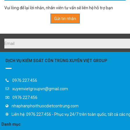
Vui lòng để lại lời nhắn, nhân viên tư vấn sẽ liên hệ hỗ trợ bạn
Gửi tin nhắn
DỊCH VỤ KIỂM SOÁT CÔN TRÙNG XUYÊN VIỆT GROUP
0976.227.456
xuyenvietgroupvn@gmail.com
0976.227.456
nhaphanphoithuocdietcontrung.com
Liên hệ: 0976.227.456 - Phục vụ 24/7 trên toàn quốc, tất cả các n
Danh mục