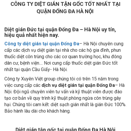
CÔNG TY DIỆT GIÁN TẬN GỐC TỐT NHẤT TẠI
QUẬN ĐỐNG ĐA HÀ NỘI
Diệt gián Đức tại quận Đống Đa – Hà Nội uy tín,
hiệu quả nhất hiện nay.
Công ty diệt gián tại quận Đống Đa
– Hà Nội chuyên cung
cấp các dịch vụ diệt gián tại nhà cho các hộ gia đình, phun
thuốc diệt côn trùng cho các cơ quan trường học, khu đông
dân cư, bệnh viện.... Nơi cung cấp thuốc diệt gián Đức tốt
nhất tại quận Cầu Giấy- Hà Nội.
Công ty Xuyên Việt group chúng tôi có trên 15 năm trong
việc cung cấp các
dịch vụ diệt gián tại quận Đống Đa
– Hà
Nội. Đội ngũ chuyên viên tư vấn và kỹ thuật viên được đào
tạo cơ bản về quy trình kỹ thuật phòng ngừa côn trùng gây
hại. Chúng tôi cam kết: diệt sạch gián nhất là gián Đức 100%.
Bảo hành lâu dài cho khách hàng.
Diệt gián tận gốc tại quận Đống Đa Hà Nội