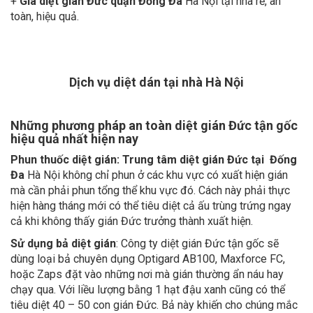
toàn, hiệu quả.
Dịch vụ diệt dán tại nhà Hà Nội
Những phương pháp an toàn diệt gián Đức tận gốc
hiệu quả nhất hiện nay
Phun thuốc diệt gián:
Trung tâm diệt gián Đức tại Đống
Đa
Hà Nội không chỉ phun ở các khu vực có xuất hiện gián
mà cần phải phun tổng thể khu vực đó. Cách này phải thực
hiện hàng tháng mới có thể tiêu diệt cả ấu trùng trứng ngay
cả khi không thấy gián Đức trưởng thành xuất hiện.
Sử dụng bả diệt gián
: Công ty diệt gián Đức tận gốc sẽ
dùng loại bả chuyên dụng Optigard AB100, Maxforce FC,
hoặc Zaps đặt vào những nơi mà gián thường ẩn náu hay
chạy qua. Với liều lượng bằng 1 hạt đậu xanh cũng có thể
tiêu diệt 40 – 50 con gián Đức. Bả này khiến cho chúng mắc
bệnh và chết đi, từ đó các loài gián có tập tính ăn xác nhau