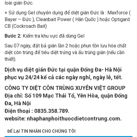
+ Sử dụng Gel chuyên dụng để diệt gián Đức là : Maxforce (
Bayer – Đức ), Cleanbait Power ( Hàn Quốc ) hoặc Optigard
CB (Cockroach Bait)
Bước 2:
Kiểm tra khu vực đã dùng Gel
Sau 07 ngày, đặt bả gián lần 2 hoặc phun tồn lưu hóa chất
diệt côn trùng để tiêu diệt trứng và ấu trùng gián (nếu cần
thiết).
Dịch vụ diệt gián Đức tại quận Đống Đa- Hà Nội
phục vụ 24/24 kể cả các ngày nghỉ, ngày lễ, tết.
CÔNG TY DIỆT CÔN TRÙNG XUYÊN VIỆT GROUP
Địa chỉ: Số 109 Mạc Thái Tổ, Yên Hòa, quận Đống
Đa, Hà Nội
Điện thoại : 0835.358.789.
website: nhaphanphoithuocdietcontrung.com.
ĐỂ LẠI TIN NHẮN CHO CHÚNG TÔI