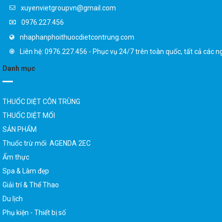
xuyenvietgroupvn@gmail.com
0976.227.456
nhaphanphoithuocdietcontrung.com
Liên hệ: 0976.227.456 - Phục vụ 24/7 trên toàn quốc, tất cả các n
Danh mục
THUỐC DIỆT CÔN TRÙNG
THUỐC DIỆT MỐI
SẢN PHẨM
Thuốc trừ mối AGENDA 2EC
Ẩm thực
Spa & Làm đẹp
Giải trí & Thể Thao
Du lịch
Phụ kiện - Thiết bị số
Mẹ & Bé