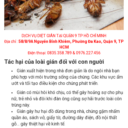
DỊCH VỤ DIỆT GIÁN TẠI QUẬN 9 TP HỒ CHÍ MINH
Địa chỉ :
58/8/9A Nguyễn Bỉnh Khiêm, Phường Đa Kao, Quận 9, TP
HCM
Điện thoại: 0835.358.789 & 0976.227.456
Tác hại của loài gián đối với con người
Gián xuất hiện trong nhà đơn giản là do ngôi nhà bạn
phù hợp với môi trường sống của chúng. Các khu vực ẩm
ướt và tối tạo điều kiện cho chúng phát triển.
Gián có mùi hôi khó chịu, có thể gây hoảng sợ cho phụ
nữ, trẻ nhỏ và đôi khi đàn ông cũng sợ hãi trước loài côn
trùng này.
Gián gây hư hại đồ dùng trong nhà, chúng gặm nhấm
quần áo, sách vở, giấy tờ, đường dây điện, đồ nội thất
gỗ… gây thiệt hại về kinh tế.
Gián xâm nhập làm bẩn căn bếp của bạn,làm tăng