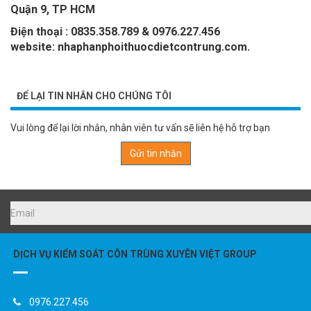
Quận 9, TP HCM
Điện thoại : 0835.358.789 & 0976.227.456
website: nhaphanphoithuocdietcontrung.com.
ĐỂ LẠI TIN NHẮN CHO CHÚNG TÔI
Vui lòng để lại lời nhắn, nhân viên tư vấn sẽ liên hệ hỗ trợ bạn
Gửi tin nhắn
DỊCH VỤ KIỂM SOÁT CÔN TRÙNG XUYÊN VIỆT GROUP
0976.227.456