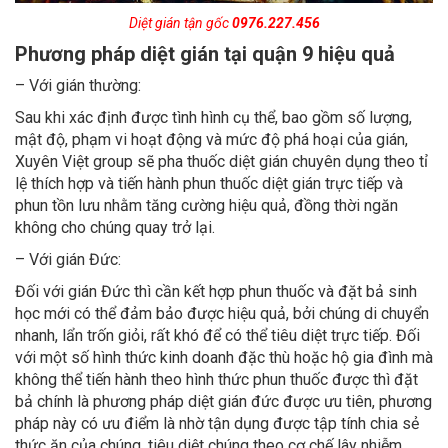
Diệt gián tận gốc
0976.227.456
Phương pháp diệt gián tại quận 9 hiệu quả
– Với gián thường:
Sau khi xác định được tình hình cụ thể, bao gồm số lượng,
mật độ, phạm vi hoạt động và mức độ phá hoại của gián,
Xuyên Việt group sẽ pha thuốc diệt gián chuyên dụng theo tỉ
lệ thích hợp và tiến hành phun thuốc diệt gián trực tiếp và
phun tồn lưu nhằm tăng cường hiệu quả, đồng thời ngăn
không cho chúng quay trở lại.
– Với gián Đức:
Đối với gián Đức thì cần kết hợp phun thuốc và đặt bả sinh
học mới có thể đảm bảo được hiệu quả, bởi chúng di chuyển
nhanh, lẩn trốn giỏi, rất khó để có thể tiêu diệt trực tiếp. Đối
với một số hình thức kinh doanh đặc thù hoặc hộ gia đình mà
không thể tiến hành theo hình thức phun thuốc được thì đặt
bả chính là phương pháp diệt gián đức được ưu tiên, phương
pháp này có ưu điểm là nhờ tận dụng được tập tính chia sẻ
thức ăn của chúng, tiêu diệt chúng theo cơ chế lây nhiễm.