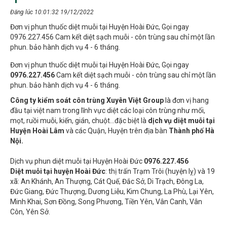
Đăng lúc 10:01:32 19/12/2022
Đơn vị phun thuốc diệt muỗi tại Huyện Hoài Đức, Gọi ngay
0976.227.456 Cam kết diệt sạch muỗi - côn trùng sau chỉ một lần
phun. bảo hành dịch vụ 4 - 6 tháng.
Đơn vị phun thuốc diệt muỗi tại Huyện Hoài Đức, Gọi ngay
0976.227.456
Cam kết diệt sạch muỗi - côn trùng sau chỉ một lần
phun. bảo hành dịch vụ 4 - 6 tháng.
Công ty kiểm soát côn trùng Xuyên Việt Group
là đơn vị hang
đầu tại việt nam trong lĩnh vực diệt các loại côn trùng như mối,
mọt, ruồi muỗi, kiến, gián, chuột…đặc biệt là
dịch vụ diệt muỗi
tại
Huyện
Hoài Lâm
và các Quận, Huyện trên địa bàn
Thành phố Hà
Nội.
Dịch vụ phun diệt muỗi tại Huyện Hoài Đức
0976.227.456
D
iệt
muỗi
tại
huyện Hoài Đức
: thị trấn Trạm Trôi (huyện lỵ) và 19
xã: An Khánh, An Thượng, Cát Quế, Đắc Sở, Di Trạch, Đông La,
Đức Giang, Đức Thượng, Dương Liễu, Kim Chung, La Phù, Lại Yên,
Minh Khai, Sơn Đồng, Song Phương, Tiền Yên, Vân Canh, Vân
Côn, Yên Sở.