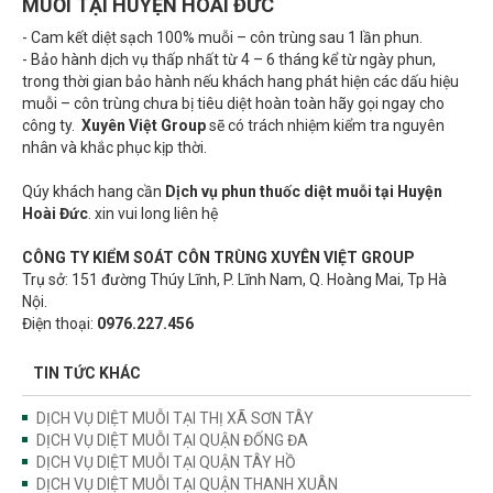
- Cam kết diệt sạch 100% muỗi – côn trùng sau 1 lần phun.
- Bảo hành dịch vụ thấp nhất từ 4 – 6 tháng kể từ ngày phun,
trong thời gian bảo hành nếu khách hang phát hiện các dấu hiệu
muỗi – côn trùng chưa bị tiêu diệt hoàn toàn hãy gọi ngay cho
công ty.
Xuyên Việt Group
sẽ có trách nhiệm kiểm tra nguyên
nhân và khắc phục kịp thời.
Qúy khách hang cần
Dịch vụ phun thuốc diệt muỗi tại Huyện
Hoài
Đức
. xin vui long liên hệ
CÔNG TY KIỂM SOÁT CÔN TRÙNG XUYÊN VIỆT GROUP
Trụ sở: 151 đường Thúy Lĩnh, P. Lĩnh Nam, Q. Hoàng Mai, Tp Hà
Nội.
Điện thoại:
0976.227.456
TIN TỨC KHÁC
DỊCH VỤ DIỆT MUỖI TẠI THỊ XÃ SƠN TÂY
DỊCH VỤ DIỆT MUỖI TẠI QUẬN ĐỐNG ĐA
DỊCH VỤ DIỆT MUỖI TẠI QUẬN TÂY HỒ
DỊCH VỤ DIỆT MUỖI TẠI QUẬN THANH XUÂN