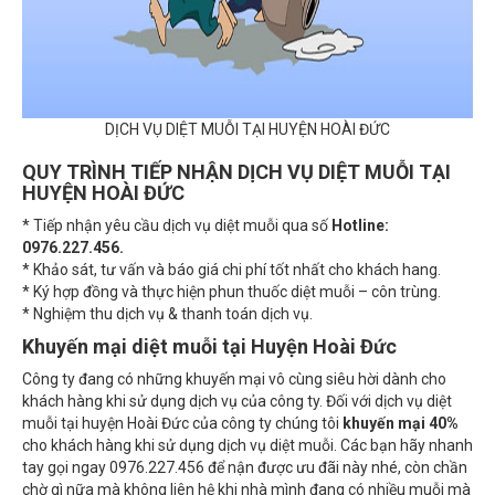
DỊCH VỤ DIỆT MUỖI TẠI HUYỆN HOÀI ĐỨC
QUY TRÌNH TIẾP NHẬN DỊCH VỤ DIỆT MUỖI TẠI
HUYỆN
HOÀI
ĐỨC
* Tiếp nhận yêu cầu dịch vụ diệt muỗi qua số
Hotline:
0976.227.456
.
* Khảo sát, tư vấn và báo giá chi phí tốt nhất cho khách hang.
* Ký hợp đồng và thực hiện phun thuốc diệt muỗi – côn trùng.
* Nghiệm thu dịch vụ & thanh toán dịch vụ.
Khuyến mại diệt muỗi tại Huyện Hoài Đức
Công ty đang có những khuyến mại vô cùng siêu hời dành cho
khách hàng khi sử dụng dịch vụ của công ty. Đối với dịch vụ diệt
muỗi tại huyện Hoài Đức của công ty chúng tôi
khuyến mại 40%
cho khách hàng khi sử dụng dịch vụ diệt muỗi. Các bạn hãy nhanh
tay gọi ngay 0976.227.456 để nận được ưu đãi này nhé, còn chần
chờ gì nữa mà không liên hệ khi nhà mình đang có nhiều muỗi mà