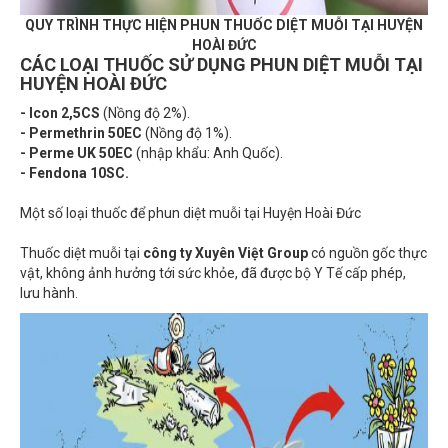
QUY TRÌNH THỰC HIỆN PHUN THUỐC DIỆT MUỖI TẠI HUYỆN
HOÀI ĐỨC
CÁC LOẠI THUỐC SỬ DỤNG PHUN DIỆT MUỖI TẠI
HUYỆN
HOÀI ĐỨC
- Icon 2,5CS
(Nồng độ 2%).
- Permethrin 50EC
(Nồng độ 1%).
- Perme UK 50EC
(nhập khẩu: Anh Quốc).
- Fendona 10SC.
Một số loại thuốc để phun diệt muỗi tại Huyện Hoài Đức
Thuốc diệt muỗi tại
công ty Xuyên Việt Group
có nguồn gốc thực
vật, không ảnh hưởng tới sức khỏe, đã được bộ Y Tế cấp phép,
lưu hành.