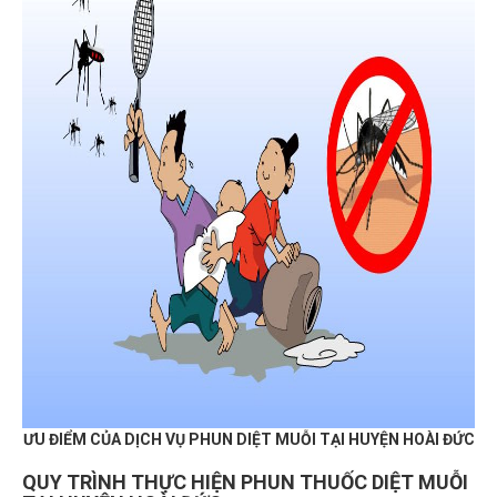
ƯU ĐIỂM CỦA DỊCH VỤ PHUN DIỆT MUỖI TẠI HUYỆN
HOÀI ĐỨC
QUY TRÌNH THỰC HIỆN PHUN THUỐC DIỆT MUỖI
TẠI HUYỆN
HOÀI ĐỨC