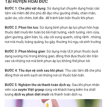
BƯỚC 1: Che phủ vật dụng:
Sử dụng bạt chuyên dụng hoặc các
tấm vải mềm để che phủ đồ đạc như giường chiếu, chăn màn,
quần áo, cốc chén, bát đĩa…để tránh bắn bẩn thuốc khi phun.
BƯỚC 2: Phun tồn lưu:
Sử dụng bình phun áp lực phun hỗn hợp
thuốc diệt muỗi lên toàn bộ bề mặt tường, vách tường, rèm cửa,
gầm giường, gầm bàn, tủ, cây cối xung quanh, cống rãnh…những
nơi mà muỗi, loăng quăng, bọ gậy, thường trú ngụ và sinh trưởng.
BƯỚC 3: Phun không gian:
Sử dụng máy ULV phun thuốc dưới
dạng sương mù trong không gian, đồng thời đưa thuốc lên trần
cao và những nơi mà bình phun áp lực không thể phun tới.
BƯỚC 4: Thu dọn vệ sinh sau khi phun:
Thu các tấm đã che phủ
đồng thời vệ sinh sạch sẽ những nơi có thuốc bắn bẩn.
BƯỚC 5: Nghiệm thu và thanh toán dịch vụ:
Sau khi phun nhân
viên của
xuyên
V
iệt grpup
cùng với khách hang kiểm tra chất
lượng
dịch vụ phun diệt muỗi
và thanh toán dịch vụ.