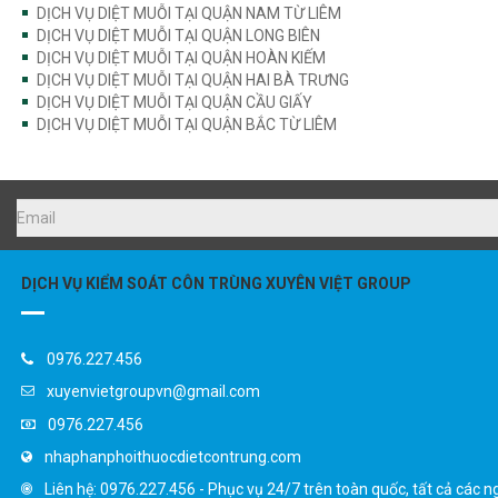
DỊCH VỤ DIỆT MUỖI TẠI QUẬN NAM TỪ LIÊM
DỊCH VỤ DIỆT MUỖI TẠI QUẬN LONG BIÊN
DỊCH VỤ DIỆT MUỖI TẠI QUẬN HOÀN KIẾM
DỊCH VỤ DIỆT MUỖI TẠI QUẬN HAI BÀ TRƯNG
DỊCH VỤ DIỆT MUỖI TẠI QUẬN CẦU GIẤY
DỊCH VỤ DIỆT MUỖI TẠI QUẬN BẮC TỪ LIÊM
DỊCH VỤ KIỂM SOÁT CÔN TRÙNG XUYÊN VIỆT GROUP
0976.227.456
xuyenvietgroupvn@gmail.com
0976.227.456
nhaphanphoithuocdietcontrung.com
Liên hệ: 0976.227.456 - Phục vụ 24/7 trên toàn quốc, tất cả các n