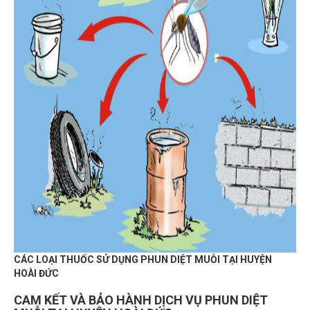
CÁC LOẠI THUỐC SỬ DỤNG PHUN DIỆT MUỖI TẠI HUYỆN
HOÀI ĐỨC
CAM
KẾT VÀ BẢO HÀNH DỊCH VỤ PHUN DIỆT
MUỖI TẠI HUYỆN
HOÀI ĐỨC