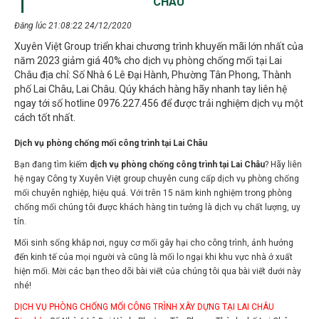
Đăng lúc 21:08:22 24/12/2020
Xuyên Việt Group triển khai chương trình khuyến mãi lớn nhất của
năm 2023 giảm giá 40% cho dịch vụ phòng chống mối tại Lai
Châu địa chỉ: Số Nhà 6 Lê Đại Hành, Phường Tân Phong, Thành
phố Lai Châu, Lai Châu. Qúy khách hàng hãy nhanh tay liên hệ
ngay tới số hotline 0976.227.456 để được trải nghiệm dịch vụ một
cách tốt nhất.
Dịch vụ phòng chống mối công trình tại Lai Châu
Bạn đang tìm kiếm
dịch vụ phòng chống công trình tại Lai Châu
? Hãy liên
hệ ngay Công ty Xuyên Việt group chuyên cung cấp dịch vụ phòng chống
mối chuyên nghiệp, hiệu quả. Với trên 15 năm kinh nghiệm trong phòng
chống mối chúng tôi được khách hàng tin tưởng là dịch vụ chất lượng, uy
tín.
Mối sinh sống khắp nơi, nguy cơ mối gây hại cho công trình, ảnh hưởng
đến kinh tế của mọi người và cũng là mối lo ngại khi khu vực nhà ở xuất
hiện mối. Mời các bạn theo dõi bài viết của chúng tôi qua bài viết dưới này
nhé!
DỊCH VỤ PHÒNG CHỐNG MỐI CÔNG TRÌNH XÂY DỰNG TẠI LAI CHÂU
Địa chỉ :
Số Nhà 6 Lê Đại Hành, Phường Tân Phong, Thành phố Lai Châu,