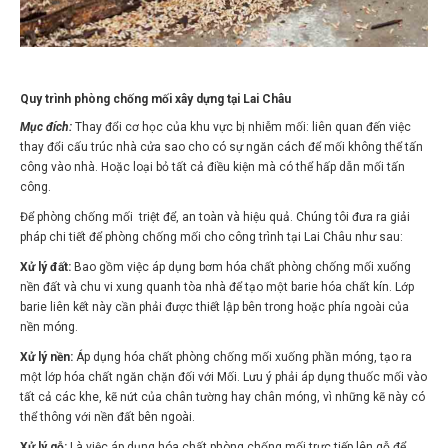
Quy trình phòng chống mối xây dựng tại Lai Châu
Mục đích:
Thay đổi cơ học của khu vực bị nhiễm mối: liên quan đến việc
thay đổi cấu trúc nhà cửa sao cho có sự ngăn cách để mối không thể tấn
công vào nhà. Hoặc loại bỏ tất cả điều kiện mà có thể hấp dẫn mối tấn
công.
Để phòng chống mối triệt để, an toàn và hiệu quả. Chúng tôi đưa ra giải
pháp chi tiết để phòng chống mối cho công trình tại Lai Châu như sau:
Xử lý đất:
Bao gồm việc áp dụng bơm hóa chất phòng chống mối xuống
nền đất và chu vi xung quanh tòa nhà để tạo một barie hóa chất kín. Lớp
barie liên kết này cần phải được thiết lập bên trong hoặc phía ngoài của
nền móng.
Xử lý nền:
Áp dụng hóa chất phòng chống mối xuống phần móng, tạo ra
một lớp hóa chất ngăn chặn đối với Mối. Lưu ý phải áp dụng thuốc mối vào
tất cả các khe, kẽ nứt của chân tường hay chân móng, vì những kẽ này có
thể thông với nền đất bên ngoài.
Xử lý gỗ:
Là việc áp dụng hóa chất phòng chống mối trực tiếp lên gỗ để