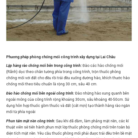
Phương pháp phòng chống mối công trình xây dựng tại Lai Châu
Lập hàng rào chống mối bên trong công trình:
Đào các hào chống mối
(Rãnh) dọc theo chân tường phía trong công trình, trộn thuốc phòng
chống mối với đất cho đều rồi trải đều xuống đường hào, khích thước hào
chống mối theo tiêu chuẩn là rộng 30 cm, sâu 40 cm.
Đào hào chống mối bên ngoài công trình:
Đào những hào xung quanh bên
ngoài móng của công trình rộng khoảng 30cm, sâu khoảng 40-50cm. Sử
dụng hỗn hợp thuốc gồm thuốc và đất (cát mịn) tạo thành hàng rào ngăn
mối từ phía ngoài
Phun tẩm mặt nền công trình:
Sau khi đã đầm, làm phẳng mặt nền, các kĩ
thuật viên sẽ tiến hành phun một lớp thuốc phòng chống mối trên toàn bộ
diện tích mặt nền. Yêu cầu thuốc phòng mối phải được trải đều trên bề mặt
nền, công việc này thực hiện trước khi lát nền, và sau khi phun thuốc